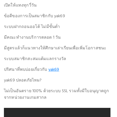
เปิดให้แทงทุกวี่วัน
ข้อดีของการเป็นสมาชิกกับ yak69
ระบบฝากถอนออโต้ ไม่มีขั้นต่ำ
มีคณะทำงานบริการตลอด 1 วัน
มีสูตรแล้วก็แนวทางให้ศึกษาเล่าเรียนเพื่อเพิ่มโอกาสชนะ
ระบบสมาชิกสะสมแต้มแลกรางวัล
ปริศนาที่พบบ่อยเกี่ยวกับ
yak69
yak69 ปลอดภัยไหม?
ไม่เป็นอันตราย 100% ด้วยระบบ SSL รวมทั้งมีใบอนุญาตถูก
จากหน่วยงานเกมสากล