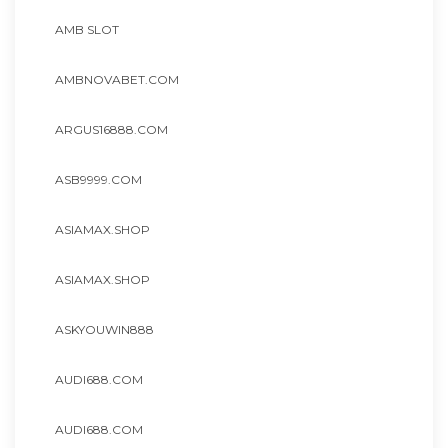
AMB SLOT
AMBNOVABET.COM
ARGUS16888.COM
ASB9999.COM
ASIAMAX.SHOP
ASIAMAX.SHOP
ASKYOUWIN888
AUDI688.COM
AUDI688.COM