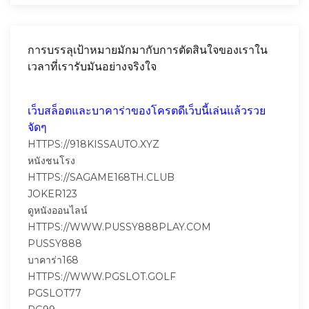
การบรรลุเป้าหมายมักมากับการตัดสินใจของเราใน
เวลาที่เรารับมันอย่างจริงใจ
เว็บสล็อตและบาคาร่าของโครตดีเว็บนี้เล่นแล้วรวย
จัดๆ
HTTPS://918KISSAUTO.XYZ
หนังชนโรง
HTTPS://SAGAME168TH.CLUB
JOKER123
ดูหนังออนไลน์
HTTPS://WWW.PUSSY888PLAY.COM
PUSSY888
บาคาร่า168
HTTPS://WWW.PGSLOT.GOLF
PGSLOT77