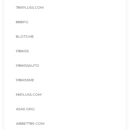
789PLUSS.COM
888PG
8LOTS.ME
918KISS
918KISSAUTO
918KISSME
9KPLUSS.COM
A9A9.ORG
ABBET789.COM