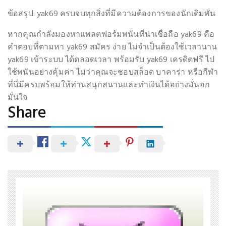
ข้อสรุป: yak69 ครบจบทุกสิ่งที่มีความต้องการของนักเดิมพัน
หากคุณกำลังมองหาแพลตฟอร์มพนันที่น่าเชื่อถือ yak69 คือ
คำตอบที่ตามหา yak69 สมัคร ง่าย ไม่จำเป็นต้องใช้เวลานาน
yak69 เข้าระบบ ได้ตลอดเวลา พร้อมรับ yak69 เครดิตฟรี ไป
ใช้พนันอย่างคุ้มค่า ไม่ว่าคุณจะชอบสล็อต บาคาร่า หรือกีฬา
ที่นี่มีครบพร้อมให้ท่านสนุกสนานและทำเงินได้อย่างมั่นอก
มั่นใจ
Share