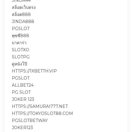
JINDA44
สล็อตเว็บตรง
สล็อต888
JINDA888
PGSLOT
พุซซี่888
บาคาร่า
SLOTXO
SLOTPG
ดูหนังโป๊
HTTPS://1XBETTH.VIP
PGSLOT
ALLBET24
PG SLOT
JOKER 123
HTTPS://SAMURAI777.NET
HTTPS://TOKYOSLOT88.COM
PGSLOTBETWAY
JOKER123