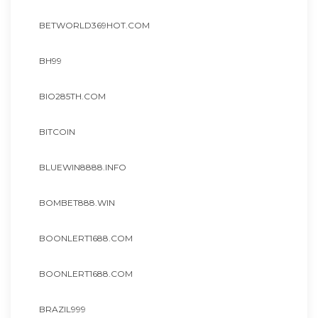
BETWORLD369HOT.COM
BH99
BIO285TH.COM
BITCOIN
BLUEWIN8888.INFO
BOMBET888.WIN
BOONLERT1688.COM
BOONLERT1688.COM
BRAZIL999