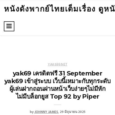
Skip
หนังดังพากย์ไทยเต็มเรื่อง ดูหน
to
content
YAK699.NET
yak69 เครดิตฟรี 31 September
yak69 เข้าสู่ระบบ เว็บนี้เหมาะกับทุกระดับ
ผู้เล่นฝากถอนผ่านหน้าเว็บง่ายๆไม่มีหัก
ไม่มีบล็อกยูส Top 92 by Piper
by
JOHNNY JAMES
29 มิถุนายน 2025