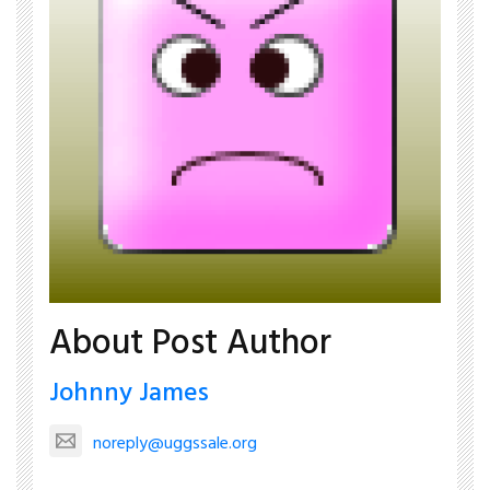
About Post Author
Johnny James
noreply@uggssale.org