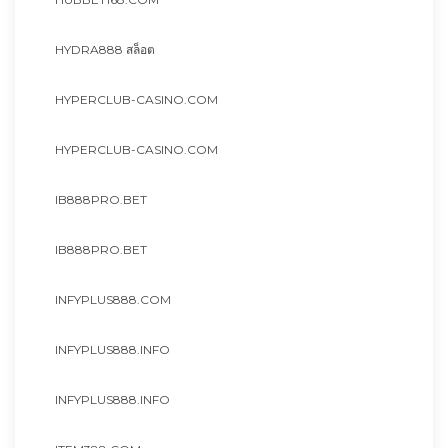
HYDRA888 สล็อต
HYPERCLUB-CASINO.COM
HYPERCLUB-CASINO.COM
IB888PRO.BET
IB888PRO.BET
INFYPLUS888.COM
INFYPLUS888.INFO
INFYPLUS888.INFO