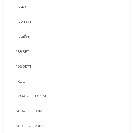
168PG
168SLOT
168สล็อต
188BET
188BETTH
1XBET
1XGAMETH.COM
789PLUS.COM
789PLUS.COM