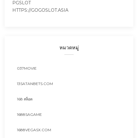
PGSLOT
HTTPS://GOGOSLOT.ASIA
หมวดหมู่
037MOVIE
13SATANBETS.COM
168 สล็อต
1688SAGAME
1688VEGASX.COM