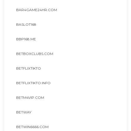
BAR4GAME24HR.COM
BASLOT168
BBP168.ME
BETBOXCLUBS.COM
BETFLIXTIKTO
BETFLIXTIKTO.INFO
BETM4VIP.COM
BETWAY
BETWIN6666.COM