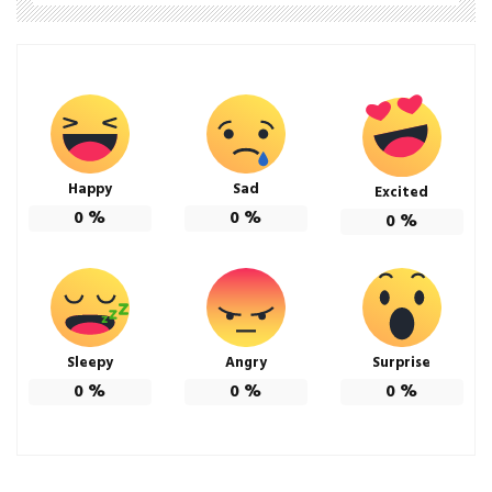
Happy
Sad
Excited
0
%
0
%
0
%
Sleepy
Angry
Surprise
0
%
0
%
0
%