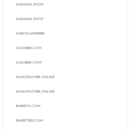
ASIAMAX.SHOP
ASIAMAX.SHOP
ASKYOUWIN888
AUDI688.COM
AUDI688.COM
AUNGPAO168.ONLINE
AUNGPAO168.ONLINE
BA88TH.COM
BABET555.COM