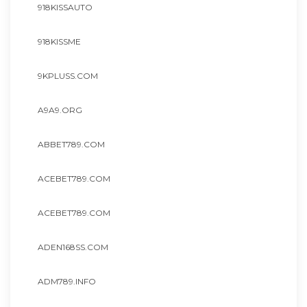
918KISSAUTO
918KISSME
9KPLUSS.COM
A9A9.ORG
ABBET789.COM
ACEBET789.COM
ACEBET789.COM
ADEN168SS.COM
ADM789.INFO