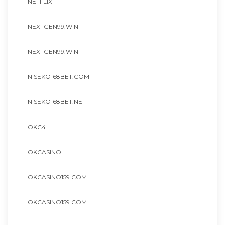
NETFLIX
NEXTGEN99.WIN
NEXTGEN99.WIN
NISEKO168BET.COM
NISEKO168BET.NET
OKC4
OKCASINO
OKCASINO159.COM
OKCASINO159.COM