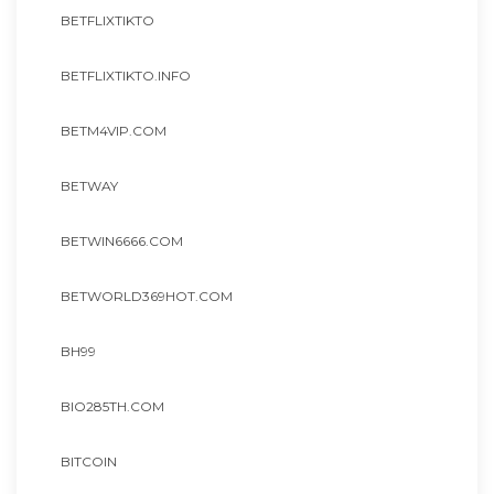
BETFLIXTIKTO
BETFLIXTIKTO.INFO
BETM4VIP.COM
BETWAY
BETWIN6666.COM
BETWORLD369HOT.COM
BH99
BIO285TH.COM
BITCOIN