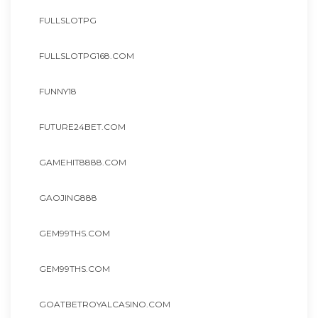
FULLSLOTPG
FULLSLOTPG168.COM
FUNNY18
FUTURE24BET.COM
GAMEHIT8888.COM
GAOJING888
GEM99THS.COM
GEM99THS.COM
GOATBETROYALCASINO.COM