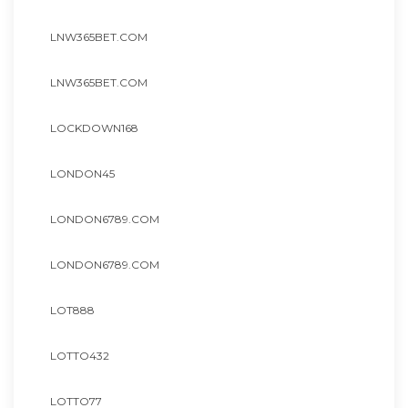
LNW365BET.COM
LNW365BET.COM
LOCKDOWN168
LONDON45
LONDON6789.COM
LONDON6789.COM
LOT888
LOTTO432
LOTTO77