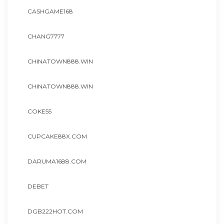
CASHGAME168
CHANG7777
CHINATOWN888.WIN
CHINATOWN888.WIN
COKE55
CUPCAKE88X.COM
DARUMA1688.COM
DEBET
DGB222HOT.COM