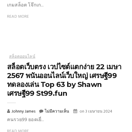
เกมสล็อต โจ๊กเก...
READ MORE
สล็อตออนไลน์
สล็อตเว็บตรง เวปไซต์แตกง่าย 22 เมษา
2567 พนันออนไลน์เว็บใหญ่ เศรษฐี99
ทดลองเล่น Top 63 by Shawn
เศรษฐี99 St99.fun
Johnny James
ไม่มีความเห็น
on 3 เมษายน 2024
คนรวย99 ยอดเยี่...
READ MORE