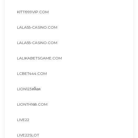
KITTI999VIP.COM
LALA55-CASINO.COM
LALA55-CASINO.COM
LALIKABETSGAME.COM
LCBET444.COM
LION123สล็อต
LIONTH168.COM
LIVE22
LIVE22SLOT