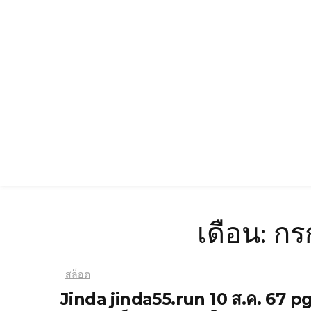
Skip
to
content
เดือน:
กร
สล็อต
Jinda jinda55.run 10 ส.ค. 67 pgsl