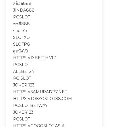
สล็อต888
JINDA888
PGSLOT
พุซซี่888
บาคาร่า
SLOTXO
SLOTPG
ดูหนังโป๊
HTTPS://1XBETTH.VIP
PGSLOT
ALLBET24
PG SLOT
JOKER 123
HTTPS://SAMURAI777.NET
HTTPS://TOKYOSLOT88.COM
PGSLOTBETWAY
JOKER123
PGSLOT
HTTPS://GOGOSLOT.ASIA