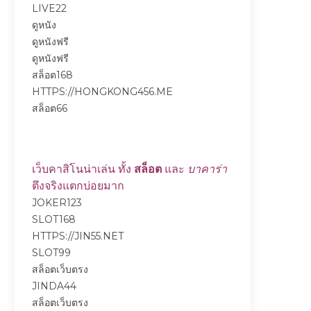
LIVE22
ดูหนัง
ดูหนังฟรี
ดูหนังฟรี
สล็อต168
HTTPS://HONGKONG456.ME
สล็อต66
เว็บคาสิโนน่าเล่น ทั้ง
สล็อต
และ
บาคาร่า
ตึงจริงแตกบ่อยมาก
JOKER123
SLOT168
HTTPS://JIN55.NET
SLOT99
สล็อตเว็บตรง
JINDA44
สล็อตเว็บตรง