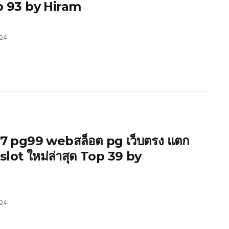
Top 93 by Hiram
24
7 pg99 webสล็อต pg เว็บตรง แตก
slot ใหม่ล่าสุด Top 39 by
24