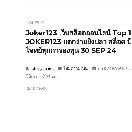
JOKER123
Joker123 เว็บสล็อตออนไลน์ Top
JOKER123 แตกง่ายยิงปลา สล็อต ป๊อ
โจทย์ทุกการลงทุน 30 SEP 24
Johnny James
ไม่มีความเห็น
on 8 กรกฎาคม 202
โจ๊กเกอร์123 ดา...
READ MORE