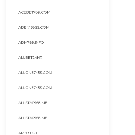
ACEBET789.COM
ADEN168SS.COM
ADM789.INFO
ALLBET24HR
ALLONE745S.COM
ALLONE745S.COM
ALLSTAR168.ME
ALLSTAR168.ME
AMB SLOT