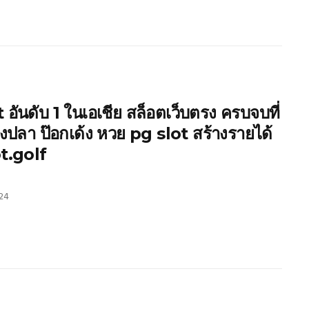
นดับ 1 ในเอเชีย สล็อตเว็บตรง ครบจบที่
ิงปลา ป๊อกเด้ง หวย pg slot สร้างรายได้
t.golf
24