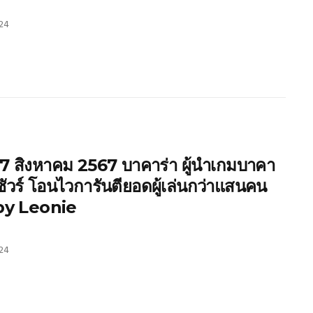
24
 สิงหาคม 2567 บาคาร่า ผู้นำเกมบาคา
ัวร์ โอนไวการันตียอดผู้เล่นกว่าแสนคน
 by Leonie
24