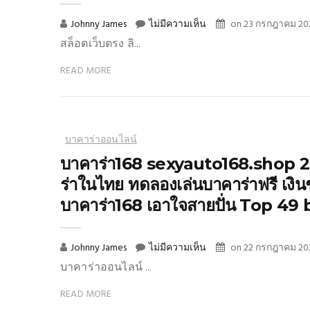
Johnny James
ไม่มีความเห็น
on 23 กรกฎาคม 20
สล็อตเว็บตรง ลิ...
READ MORE
บาคาร่าออนไลน์
บาคาร่า168 sexyauto168.shop 27
ร่าในไทย ทดลองเล่นบาคาร่าฟรี เงินช
บาคาร่า168 เอาใจสายปั่น Top 49
Johnny James
ไม่มีความเห็น
on 22 กรกฎาคม 20
บาคาร่าออนไลน์ ...
READ MORE