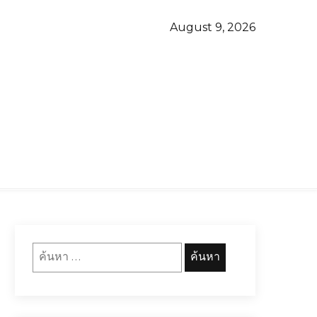
August 9, 2026
ค้นหา
สำหรับ: