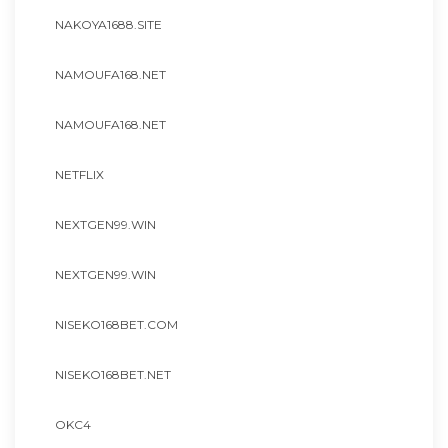
NAKOYA1688.SITE
NAMOUFA168.NET
NAMOUFA168.NET
NETFLIX
NEXTGEN99.WIN
NEXTGEN99.WIN
NISEKO168BET.COM
NISEKO168BET.NET
OKC4