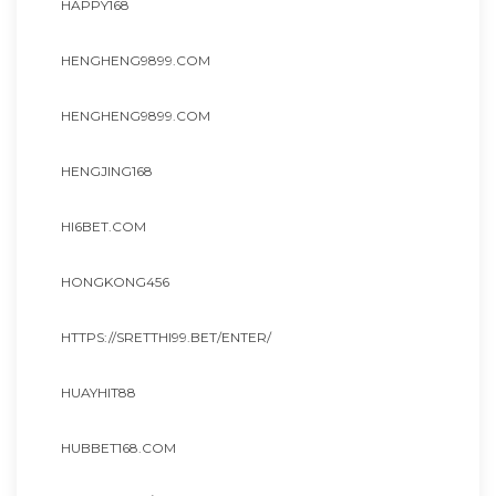
HAPPY168
HENGHENG9899.COM
HENGHENG9899.COM
HENGJING168
HI6BET.COM
HONGKONG456
HTTPS://SRETTHI99.BET/ENTER/
HUAYHIT88
HUBBET168.COM