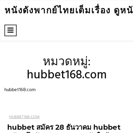
Skip
หนังดังพากย์ไทยเต็มเรื่อง ดูหน
to
content
หมวดหมู่:
hubbet168.com
hubbet168.com
HUBBET168.COM
hubbet สมัคร 28 ธันวาคม hubbet