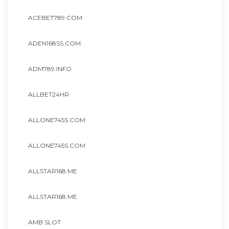
ACEBET789.COM
ADEN168SS.COM
ADM789.INFO
ALLBET24HR
ALLONE745S.COM
ALLONE745S.COM
ALLSTAR168.ME
ALLSTAR168.ME
AMB SLOT