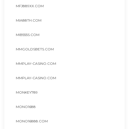
MFJ889XX.COM
MIA88TH.COM
MIB555S.COM
MMGOLDSBETS.COM
MMPLAY-CASINO.COM
MMPLAY-CASINO.COM
MONKEY789
MONO1688
MONO16888.COM