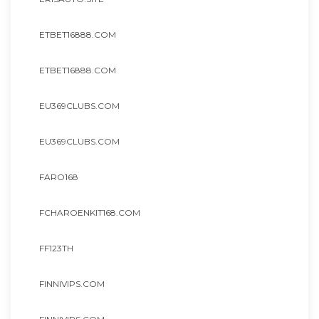
ETBET16888.COM
ETBET16888.COM
EU369CLUBS.COM
EU369CLUBS.COM
FARO168
FCHAROENKIT168.COM
FF123TH
FINNIVIPS.COM