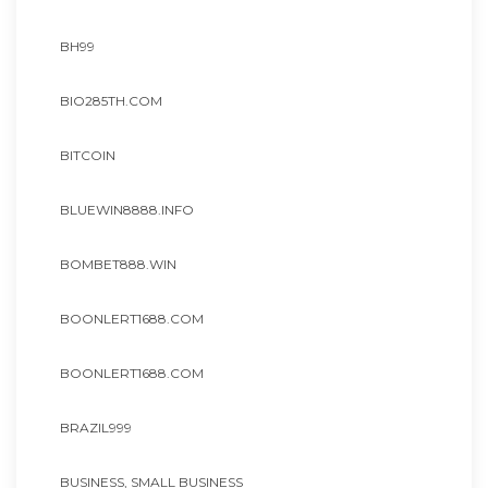
BH99
BIO285TH.COM
BITCOIN
BLUEWIN8888.INFO
BOMBET888.WIN
BOONLERT1688.COM
BOONLERT1688.COM
BRAZIL999
BUSINESS, SMALL BUSINESS