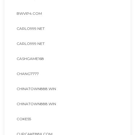
BWVIP4.COM
CARLO999.NET
CARLO999.NET
CASHGAME168
CHANG7777
CHINATOWN888.WIN
CHINATOWN888.WIN
COKE55
CUPCAKE88X.COM