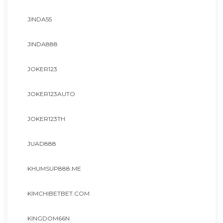
JINDA55
JINDA888
JOKER123
JOKER123AUTO
JOKER123TH
JUAD888
KHUMSUP888.ME
KIMCHIBETBET.COM
KINGDOM66N