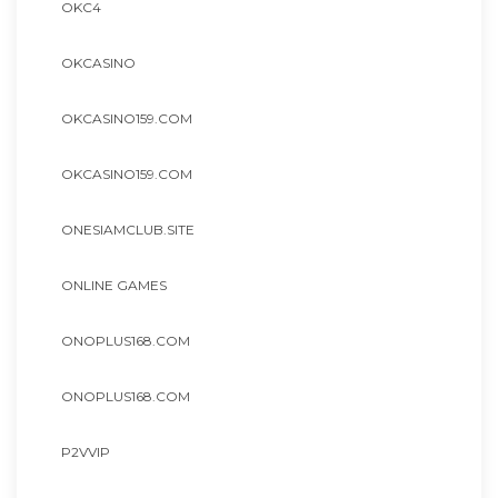
OKC4
OKCASINO
OKCASINO159.COM
OKCASINO159.COM
ONESIAMCLUB.SITE
ONLINE GAMES
ONOPLUS168.COM
ONOPLUS168.COM
P2VVIP