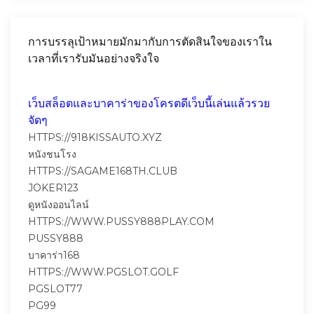
การบรรลุเป้าหมายมักมากับการตัดสินใจของเราใน
เวลาที่เรารับมันอย่างจริงใจ
เว็บสล็อตและบาคาร่าของโครตดีเว็บนี้เล่นแล้วรวย
จัดๆ
HTTPS://918KISSAUTO.XYZ
หนังชนโรง
HTTPS://SAGAME168TH.CLUB
JOKER123
ดูหนังออนไลน์
HTTPS://WWW.PUSSY888PLAY.COM
PUSSY888
บาคาร่า168
HTTPS://WWW.PGSLOT.GOLF
PGSLOT77
PG99