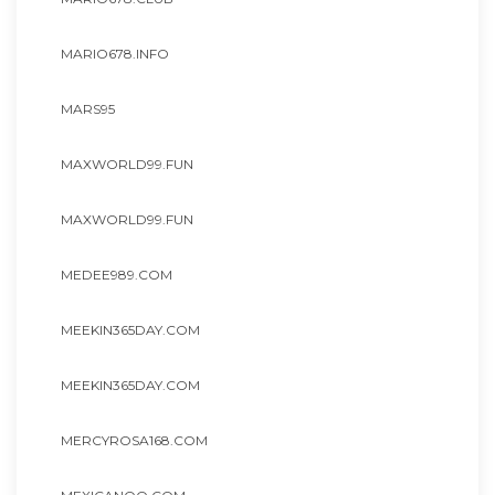
MARIO678.INFO
MARS95
MAXWORLD99.FUN
MAXWORLD99.FUN
MEDEE989.COM
MEEKIN365DAY.COM
MEEKIN365DAY.COM
MERCYROSA168.COM