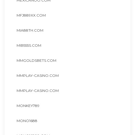
MEXICANOO.COM
MFJ889XX.COM
MIA88TH.COM
MIB555S.COM
MMGOLDSBETS.COM
MMPLAY-CASINO.COM
MMPLAY-CASINO.COM
MONKEY789
MONO1688