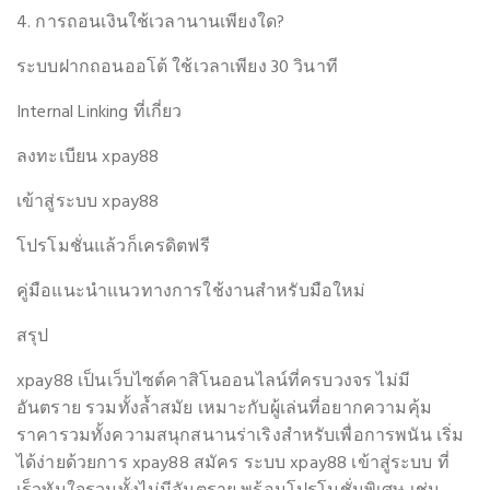
4. การถอนเงินใช้เวลานานเพียงใด?
ระบบฝากถอนออโต้ ใช้เวลาเพียง 30 วินาที
Internal Linking ที่เกี่ยว
ลงทะเบียน xpay88
เข้าสู่ระบบ xpay88
โปรโมชั่นแล้วก็เครดิตฟรี
คู่มือแนะนำแนวทางการใช้งานสำหรับมือใหม่
สรุป
xpay88 เป็นเว็บไซต์คาสิโนออนไลน์ที่ครบวงจร ไม่มี
อันตราย รวมทั้งล้ำสมัย เหมาะกับผู้เล่นที่อยากความคุ้ม
ราคารวมทั้งความสนุกสนานร่าเริงสำหรับเพื่อการพนัน เริ่ม
ได้ง่ายด้วยการ xpay88 สมัคร ระบบ xpay88 เข้าสู่ระบบ ที่