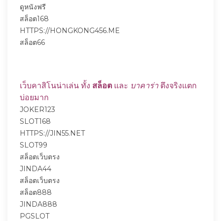
ดูหนังฟรี
สล็อต168
HTTPS://HONGKONG456.ME
สล็อต66
เว็บคาสิโนน่าเล่น ทั้ง
สล็อต
และ
บาคาร่า
ตึงจริงแตก
บ่อยมาก
JOKER123
SLOT168
HTTPS://JIN55.NET
SLOT99
สล็อตเว็บตรง
JINDA44
สล็อตเว็บตรง
สล็อต888
JINDA888
PGSLOT