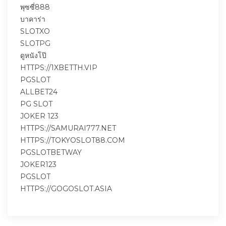
พุซซี่888
บาคาร่า
SLOTXO
SLOTPG
ดูหนังโป๊
HTTPS://1XBETTH.VIP
PGSLOT
ALLBET24
PG SLOT
JOKER 123
HTTPS://SAMURAI777.NET
HTTPS://TOKYOSLOT88.COM
PGSLOTBETWAY
JOKER123
PGSLOT
HTTPS://GOGOSLOT.ASIA