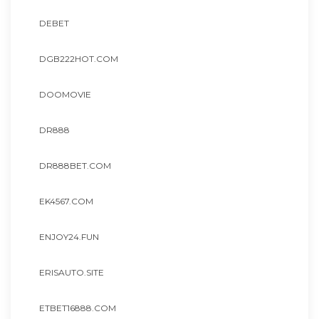
DEBET
DGB222HOT.COM
DOOMOVIE
DR888
DR888BET.COM
EK4567.COM
ENJOY24.FUN
ERISAUTO.SITE
ETBET16888.COM