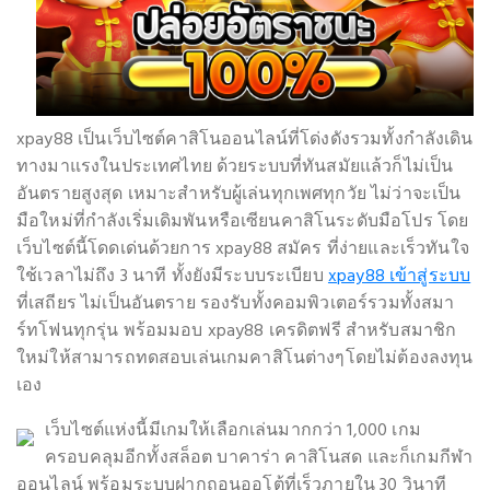
xpay88 เป็นเว็บไซต์คาสิโนออนไลน์ที่โด่งดังรวมทั้งกำลังเดิน
ทางมาแรงในประเทศไทย ด้วยระบบที่ทันสมัยแล้วก็ไม่เป็น
อันตรายสูงสุด เหมาะสำหรับผู้เล่นทุกเพศทุกวัย ไม่ว่าจะเป็น
มือใหม่ที่กำลังเริ่มเดิมพันหรือเซียนคาสิโนระดับมือโปร โดย
เว็บไซต์นี้โดดเด่นด้วยการ xpay88 สมัคร ที่ง่ายและเร็วทันใจ
ใช้เวลาไม่ถึง 3 นาที ทั้งยังมีระบบระเบียบ
xpay88 เข้าสู่ระบบ
ที่เสถียร ไม่เป็นอันตราย รองรับทั้งคอมพิวเตอร์รวมทั้งสมา
ร์ทโฟนทุกรุ่น พร้อมมอบ xpay88 เครดิตฟรี สำหรับสมาชิก
ใหม่ให้สามารถทดสอบเล่นเกมคาสิโนต่างๆโดยไม่ต้องลงทุน
เอง
เว็บไซต์แห่งนี้มีเกมให้เลือกเล่นมากกว่า 1,000 เกม
ครอบคลุมอีกทั้งสล็อต บาคาร่า คาสิโนสด และก็เกมกีฬา
ออนไลน์ พร้อมระบบฝากถอนออโต้ที่เร็วภายใน 30 วินาที