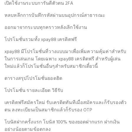
เปิดใช้งานระบบการันตีตัวตน 2FA
หลบหลีกการบันทึกรหัสผ่านบนอุปกรณ์สาธารณะ
ออกมาจากระบบทุกคราวหลังเลิกใช้งาน
โปรโมชั่นรวมทั้ง xpay88 เครดิตฟรี
xpay88 มีโปรโมชั่นที่วางแบบมาเพื่อเพิ่มความคุ้มค่าสำหรับ
ในการเล่นเกม โดยเฉพาะ xpay88 เครดิตฟรี สำหรับผู้เล่น
ใหม่แล้วก็โปรโมชั่นอื่นๆสำหรับสมาชิกเดี๋ยวนี้
ตารางสรุปโปรโมชั่นยอดฮิต
โปรโมชั่น รายละเอียด วิธีรับ
เครดิตฟรีสมัครใหม่ รับเครดิตทันทีเมื่อสมัครและก็รับรองตัว
ตน ลงทะเบียนเป็นสมาชิกแล้วก็รับรอง OTP
โบนัสฝากครั้งแรก โบนัส 100% ของยอดฝากแรก ฝากเงิน
อย่างน้อยตามข้อตกลง