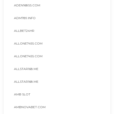
ADEN168SS.COM
ADM789.INFO
ALLBET24HR
ALLONE745S.COM
ALLONE745S.COM
ALLSTAR168.ME
ALLSTAR168.ME
AMB SLOT
AMBNOVABET.COM