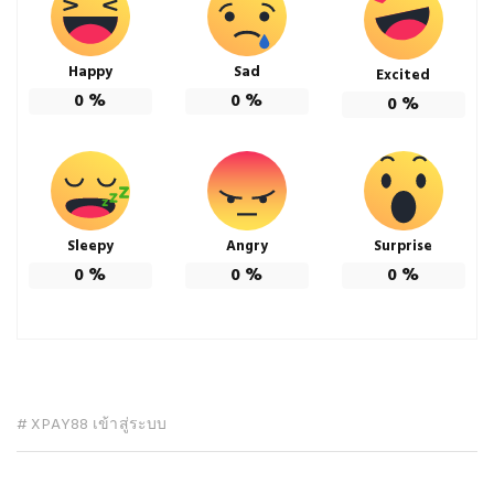
Happy
Sad
Excited
0
%
0
%
0
%
Sleepy
Angry
Surprise
0
%
0
%
0
%
# XPAY88 เข้าสู่ระบบ