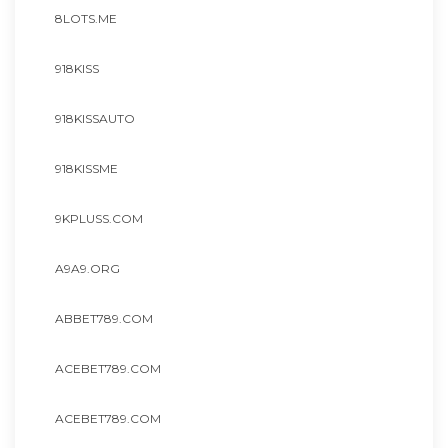
8LOTS.ME
918KISS
918KISSAUTO
918KISSME
9KPLUSS.COM
A9A9.ORG
ABBET789.COM
ACEBET789.COM
ACEBET789.COM