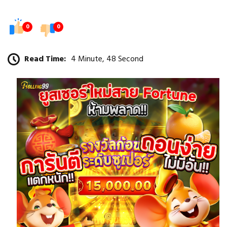
0
0
Read Time:
4 Minute, 48 Second