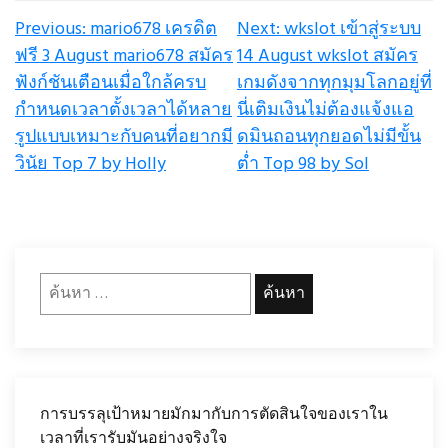
แนะแนว
Previous:
mario678 เครดิต
Next:
wkslot เข้าสู่ระบบ
เรื่อง
ฟรี 3 August mario678 สมัคร
14 August wkslot สมัคร
ฟังก์ชันเตือนเมื่อใกล้ครบ
เกมดังจากทุกมุมโลกอยู่ที่
กำหนดเวลาตั้งเวลาได้หลาย
นี่เติมเงินไม่ต้องแจ้งแอ
รูปแบบเหมาะกับคนที่อยากมี
ดมินถอนทุกยอดไม่มีขั้น
วินัย Top 7 by Holly
ต่ำ Top 98 by Sol
ค้นหา
สำหรับ:
การบรรลุเป้าหมายมักมากับการตัดสินใจของเราใน
เวลาที่เรารับมันอย่างจริงใจ