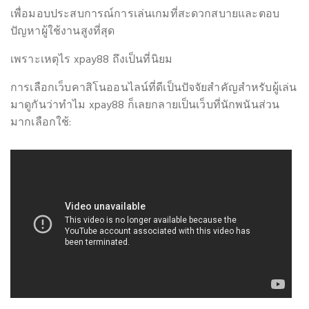
เพื่อมอบประสบการณ์การเล่นเกมที่สะดวกสบายและตอบ
ปัญหาผู้ใช้งานสูงที่สุด
เพราะเหตุไร xpay88 ถึงเป็นที่นิยม
การเลือกเว็บคาสิโนออนไลน์ที่ดีเป็นปัจจัยสำคัญสำหรับผู้เล่น
มาดูกันว่าทำไม xpay88 ก็เลยกลายเป็นเว็บที่นักพนันส่วน
มากเลือกใช้: