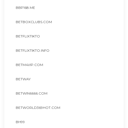
BBP168.ME
BETBOXCLUBS.COM
BETFLIXTIKTO
BETFLIXTIKTO.INFO
BETM4VIP.COM
BETWAY
BETWIN6666.COM
BETWORLD369HOT.COM
BH99