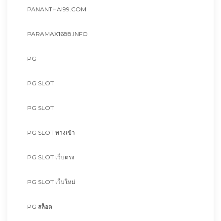
PANANTHAI99.COM
PARAMAX1688.INFO
PG
PG SLOT
PG SLOT
PG SLOT ทางเข้า
PG SLOT เว็บตรง
PG SLOT เว็บใหม่
PG สล็อต