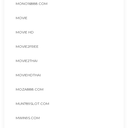
MONO16888.COM
MOVIE
MOVIE HD
MOVIE2FREE
MOVIE2THAI
MOVIEHDTHAI
MOZA888.COM
MUN789SLOT.COM
MWIN9S.COM