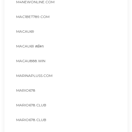
M4NEWONLINE.COM
MAC1BET789.COM
MACAU69
MACAU69 สมัคร
MACAU888.WIN
MARINAPLUSS.COM
MARIO678
MARIO678.CLUB
MARIO678.CLUB