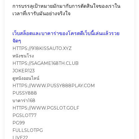
การบรรลุเป้าหมายมักมากับการตัดสินใจของเราใน
เวลาที่เรารับมันอย่างจริงใจ
เว็บสล็อตและบาคาร่าของโครตดีเว็บนี้เล่นแล้วรวย
จัดๆ
HTTPS://918KISSAUTO.XYZ
หนังชนโรง
HTTPS://SAGAME168TH.CLUB
JOKER123
ดูหนังออนไลน์
HTTPS://WWW.PUSSY888PLAY.COM
PUSSY888
บาคาร่า168
HTTPS://WWW.PGSLOT.GOLF
PGSLOT77
PG99
FULLSLOTPG
LIVE22