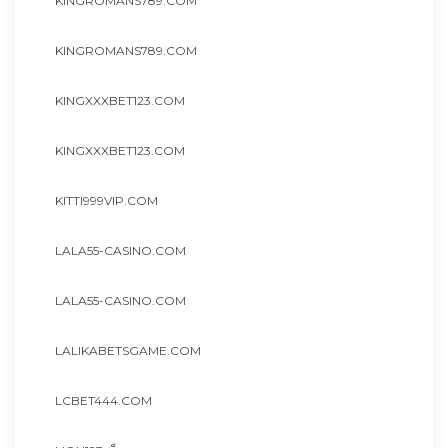
KINGROMANS789.COM
KINGROMANS789.COM
KINGXXXBET123.COM
KINGXXXBET123.COM
KITTI999VIP.COM
LALA55-CASINO.COM
LALA55-CASINO.COM
LALIKABETSGAME.COM
LCBET444.COM