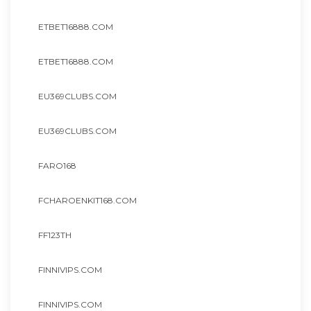
ETBET16888.COM
ETBET16888.COM
EU369CLUBS.COM
EU369CLUBS.COM
FARO168
FCHAROENKIT168.COM
FF123TH
FINNIVIPS.COM
FINNIVIPS.COM