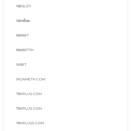
168SLOT
168สล็อต
188BET
188BETTH
1XBET
1XGAMETH.COM
789PLUS.COM
789PLUS.COM
789PLUSS.COM