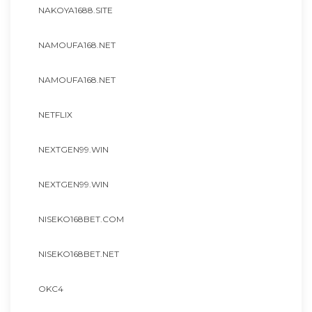
NAKOYA1688.SITE
NAMOUFA168.NET
NAMOUFA168.NET
NETFLIX
NEXTGEN99.WIN
NEXTGEN99.WIN
NISEKO168BET.COM
NISEKO168BET.NET
OKC4