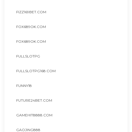
FIZZ169BET.COM
FOX689OK.COM
FOX689OK.COM
FULLSLOTPG
FULLSLOTPG168.COM
FUNNY18
FUTURE24BET.COM
GAMEHIT8888.COM
GAOJING888