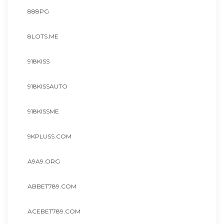
888PG
8LOTS.ME
918KISS
918KISSAUTO
918KISSME
9KPLUSS.COM
A9A9.ORG
ABBET789.COM
ACEBET789.COM