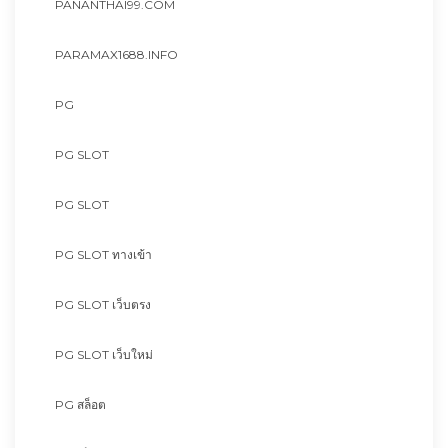
PANANTHAI99.COM
PARAMAX1688.INFO
PG
PG SLOT
PG SLOT
PG SLOT ทางเข้า
PG SLOT เว็บตรง
PG SLOT เว็บใหม่
PG สล็อต