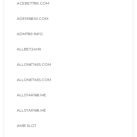
ACEBET789.COM
ADEN168SS.COM
ADM789.INFO
ALLBET24HR
ALLONE745S.COM
ALLONE745S.COM
ALLSTAR168.ME
ALLSTAR168.ME
AMB SLOT