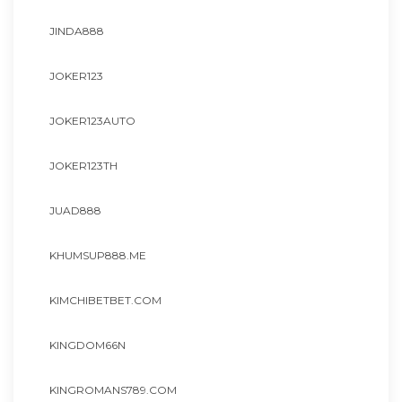
JINDA888
JOKER123
JOKER123AUTO
JOKER123TH
JUAD888
KHUMSUP888.ME
KIMCHIBETBET.COM
KINGDOM66N
KINGROMANS789.COM