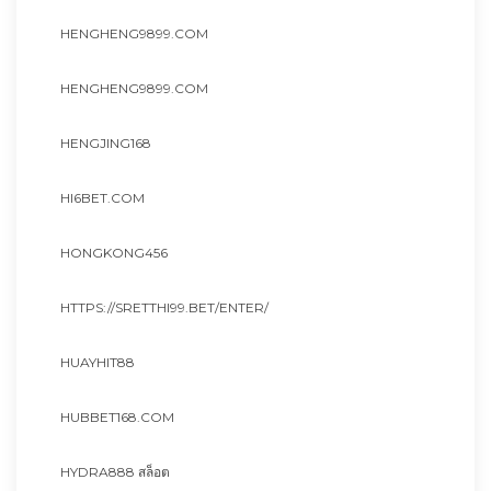
HENGHENG9899.COM
HENGHENG9899.COM
HENGJING168
HI6BET.COM
HONGKONG456
HTTPS://SRETTHI99.BET/ENTER/
HUAYHIT88
HUBBET168.COM
HYDRA888 สล็อต