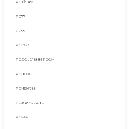
PG เว็บตรง
PG77
PG99
PGCEO
PGGOLD168BET.COM
PGHENG
PGHENG99
PGJOKER AUTO
PGK44