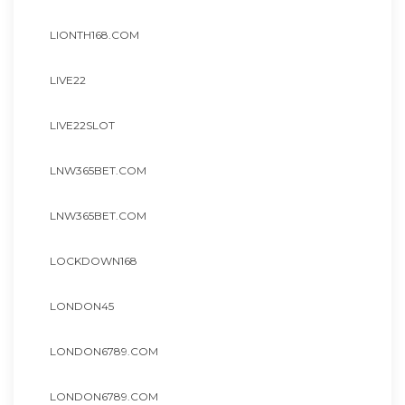
LIONTH168.COM
LIVE22
LIVE22SLOT
LNW365BET.COM
LNW365BET.COM
LOCKDOWN168
LONDON45
LONDON6789.COM
LONDON6789.COM