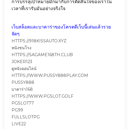
การบรรลุเป้าหมายมักมากับการตัดสินใจของเราใน
เวลาที่เรารับมันอย่างจริงใจ
เว็บสล็อตและบาคาร่าของโครตดีเว็บนี้เล่นแล้วรวย
จัดๆ
HTTPS://918KISSAUTO.XYZ
หนังชนโรง
HTTPS://SAGAME168TH.CLUB
JOKER123
ดูหนังออนไลน์
HTTPS://WWW.PUSSY888PLAY.COM
PUSSY888
บาคาร่า168
HTTPS://WWW.PGSLOT.GOLF
PGSLOT77
PG99
FULLSLOTPG
LIVE22