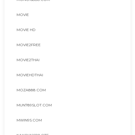
MOVIE
MOVIE HD
MOVIE2FREE
MOVIE2THAI
MOVIEHDTHAI
MOZA888.COM
MUN789SLOT.COM
MWIN9S.COM