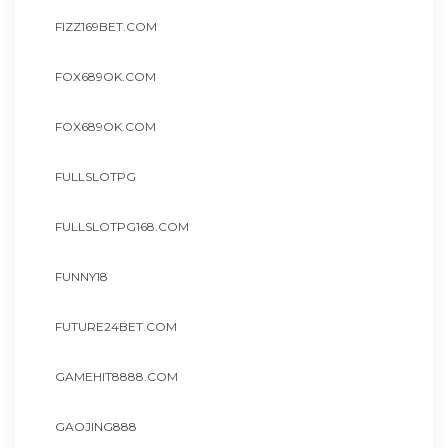
FIZZ169BET.COM
FOX689OK.COM
FOX689OK.COM
FULLSLOTPG
FULLSLOTPG168.COM
FUNNY18
FUTURE24BET.COM
GAMEHIT8888.COM
GAOJING888