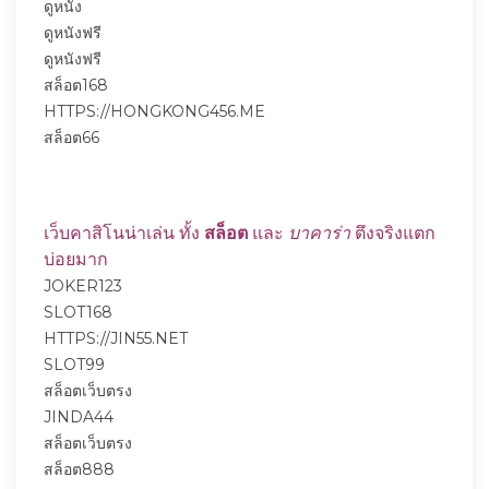
ดูหนัง
ดูหนังฟรี
ดูหนังฟรี
สล็อต168
HTTPS://HONGKONG456.ME
สล็อต66
เว็บคาสิโนน่าเล่น ทั้ง
สล็อต
และ
บาคาร่า
ตึงจริงแตก
บ่อยมาก
JOKER123
SLOT168
HTTPS://JIN55.NET
SLOT99
สล็อตเว็บตรง
JINDA44
สล็อตเว็บตรง
สล็อต888