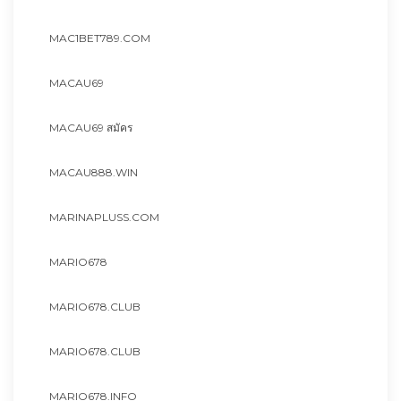
MAC1BET789.COM
MACAU69
MACAU69 สมัคร
MACAU888.WIN
MARINAPLUSS.COM
MARIO678
MARIO678.CLUB
MARIO678.CLUB
MARIO678.INFO