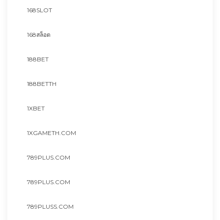
168SLOT
168สล็อต
188BET
188BETTH
1XBET
1XGAMETH.COM
789PLUS.COM
789PLUS.COM
789PLUSS.COM