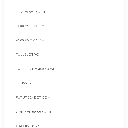
FIZZ169BET.COM
FOX689OK.COM
FOX689OK.COM
FULLSLOTPG
FULLSLOTPG168.COM
FUNNY18
FUTURE24BET.COM
GAMEHIT8888.COM
GAOJING888