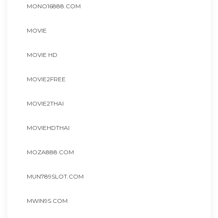
MONO16888.COM
MOVIE
MOVIE HD
MOVIE2FREE
MOVIE2THAI
MOVIEHDTHAI
MOZA888.COM
MUN789SLOT.COM
MWIN9S.COM