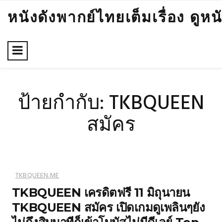
Skip
หนังดังพากย์ไทยเต็มเรื่อง ดูหน
to
content
ป้ายกำกับ:
TKBQUEEN
สมัคร
TKBQUEEN.ME
TKBQUEEN เครดิตฟรี 11 มิถุนายน
TKBQUEEN สมัคร เปิดเกมดูเพลินๆยัง