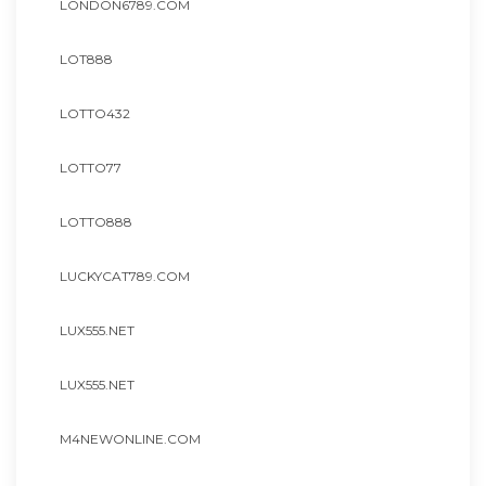
LONDON6789.COM
LOT888
LOTTO432
LOTTO77
LOTTO888
LUCKYCAT789.COM
LUX555.NET
LUX555.NET
M4NEWONLINE.COM