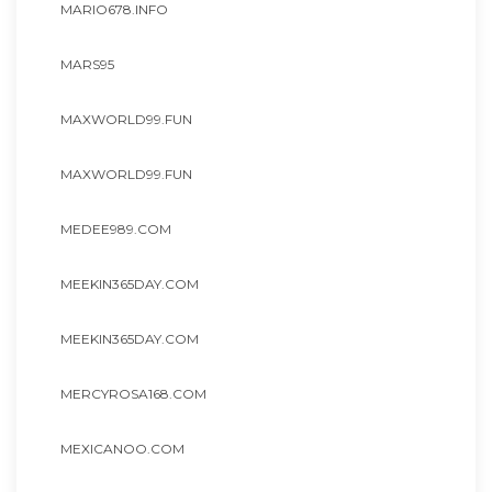
MARIO678.INFO
MARS95
MAXWORLD99.FUN
MAXWORLD99.FUN
MEDEE989.COM
MEEKIN365DAY.COM
MEEKIN365DAY.COM
MERCYROSA168.COM
MEXICANOO.COM