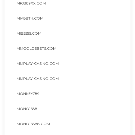
MFJ889XX.COM
MIA88TH.COM
MIB555S.COM
MMGOLDSBETS.COM
MMPLAY-CASINO.COM
MMPLAY-CASINO.COM
MONKEY789
MONO1688
MONO16888.COM