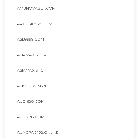
AMBNOVABET.COM
ARGUS16888.COM
ASB9999.COM
ASIAMAX.SHOP
ASIAMAX.SHOP
ASKYOUWIN888
AUDI688.COM
AUDI688.COM
AUNGPAO168.ONLINE