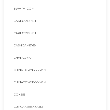
BWVIP4.COM
CARLO999.NET
CARLO999.NET
CASHGAME168
CHANG7777
CHINATOWN888.WIN
CHINATOWN888.WIN
COKE55
CUPCAKE88X.COM