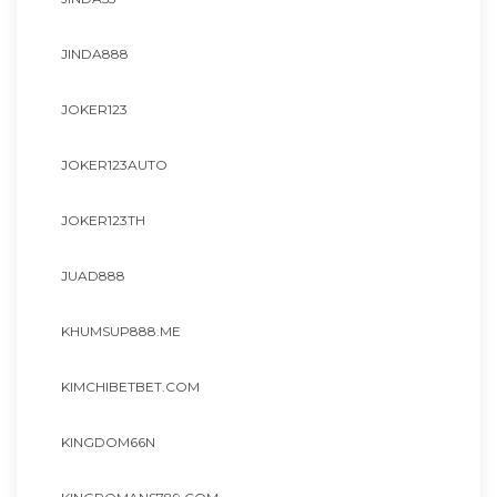
JINDA888
JOKER123
JOKER123AUTO
JOKER123TH
JUAD888
KHUMSUP888.ME
KIMCHIBETBET.COM
KINGDOM66N