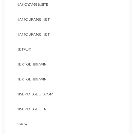
NAKOYA1688.SITE
NAMOUFA168.NET
NAMOUFA168.NET
NETFLIX
NEXTGEN99.WIN
NEXTGEN99.WIN
NISEKO168BET.COM
NISEKO168BET.NET
OKC4