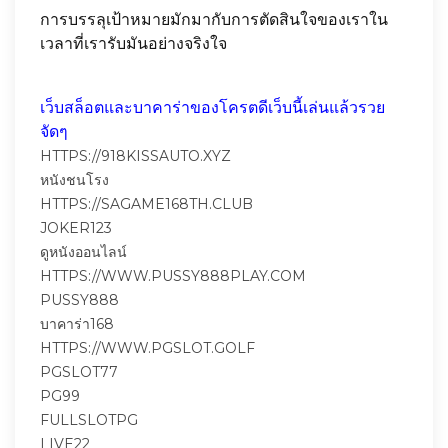
การบรรลุเป้าหมายมักมากับการตัดสินใจของเราใน
เวลาที่เรารับมันอย่างจริงใจ
เว็บสล็อตและบาคาร่าของโครตดีเว็บนี้เล่นแล้วรวย
จัดๆ
HTTPS://918KISSAUTO.XYZ
หนังชนโรง
HTTPS://SAGAME168TH.CLUB
JOKER123
ดูหนังออนไลน์
HTTPS://WWW.PUSSY888PLAY.COM
PUSSY888
บาคาร่า168
HTTPS://WWW.PGSLOT.GOLF
PGSLOT77
PG99
FULLSLOTPG
LIVE22