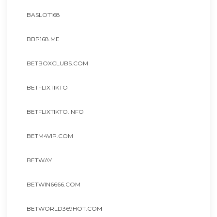
BASLOT168
BBP168.ME
BETBOXCLUBS.COM
BETFLIXTIKTO
BETFLIXTIKTO.INFO
BETM4VIP.COM
BETWAY
BETWIN6666.COM
BETWORLD369HOT.COM