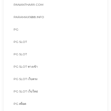
PANANTHAI99.COM
PARAMAX1688.INFO
PG
PG SLOT
PG SLOT
PG SLOT ทางเข้า
PG SLOT เว็บตรง
PG SLOT เว็บใหม่
PG สล็อต