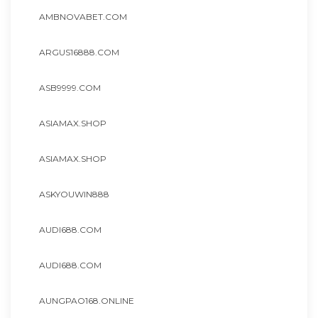
AMBNOVABET.COM
ARGUS16888.COM
ASB9999.COM
ASIAMAX.SHOP
ASIAMAX.SHOP
ASKYOUWIN888
AUDI688.COM
AUDI688.COM
AUNGPAO168.ONLINE