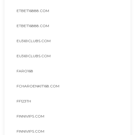
ETBET16888.COM
ETBET16888.COM
EU369CLUBS.COM
EU369CLUBS.COM
FARO168
FCHAROENKIT168.COM
FF123TH
FINNIVIPS.COM
FINNIVIPS.COM