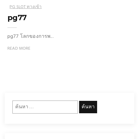
PG SLOT ทางเข้า
pg77
pg77 โลกของการพ...
READ MORE
ค้นหา
สำหรับ: