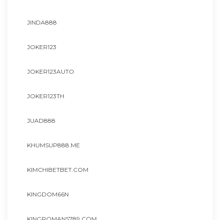
JINDA888
JOKER123
JOKER123AUTO
JOKER123TH
JUAD888
KHUMSUP888.ME
KIMCHIBETBET.COM
KINGDOM66N
KINGROMANS789.COM