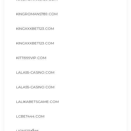
KINGROMANS789.COM
KINGXXXBET123.COM
KINGXXXBET123.COM
KITTI999VIP.COM
LALA55-CASINO.COM
LALA55-CASINO.COM
LALIKABETSGAME.COM
LCBET444.COM
LION123สล็อต