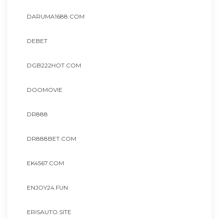
DARUMA1688.COM
DEBET
DGB222HOT.COM
DOOMOVIE
DR888
DR888BET.COM
EK4567.COM
ENJOY24.FUN
ERISAUTO.SITE