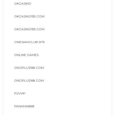
OKCASINO
OKCASINO159.COM
OKCASINO159.COM
ONESIAMCLUB.SITE
ONLINE GAMES
ONOPLUS168.COM
ONOPLUS168.COM
P2VVIP
PANAMA888