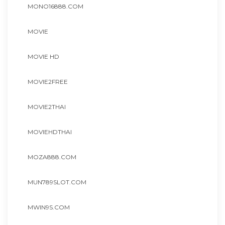
MONO16888.COM
MOVIE
MOVIE HD
MOVIE2FREE
MOVIE2THAI
MOVIEHDTHAI
MOZA888.COM
MUN789SLOT.COM
MWIN9S.COM