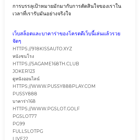
การบรรลุเป้าหมายมักมากับการตัดสินใจของเราใน
เวลาที่เรารับมันอย่างจริงใจ
เว็บสล็อตและบาคาร่าของโครตดีเว็บนี้เล่นแล้วรวย
จัดๆ
HTTPS://918KISSAUTO.XYZ
หนังชนโรง
HTTPS://SAGAME168TH.CLUB
JOKER123
ดูหนังออนไลน์
HTTPS://WWW.PUSSY888PLAY.COM
PUSSY888
บาคาร่า168
HTTPS://WWW.PGSLOT.GOLF
PGSLOT77
PG99
FULLSLOTPG
LIVE22