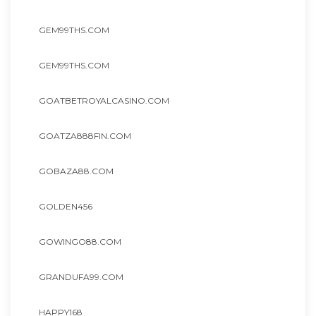
GEM99THS.COM
GEM99THS.COM
GOATBETROYALCASINO.COM
GOATZA888FIN.COM
GOBAZA88.COM
GOLDEN456
GOWINGO88.COM
GRANDUFA99.COM
HAPPY168