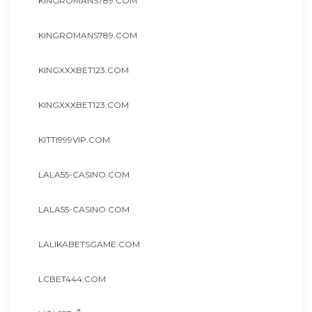
KINGROMANS789.COM
KINGROMANS789.COM
KINGXXXBET123.COM
KINGXXXBET123.COM
KITTI999VIP.COM
LALA55-CASINO.COM
LALA55-CASINO.COM
LALIKABETSGAME.COM
LCBET444.COM