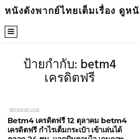
Skip
หนังดังพากย์ไทยเต็มเรื่อง ดูหน
to
content
ป้ายกำกับ:
betm4
เครดิตฟรี
BETM4VIP.COM
Betm4 เครดิตฟรี 12 ตุลาคม betm4
เครดิตฟรี กำไรเต็มกระเป๋า เข้าเล่นได้