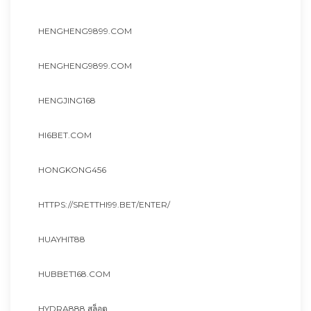
HENGHENG9899.COM
HENGHENG9899.COM
HENGJING168
HI6BET.COM
HONGKONG456
HTTPS://SRETTHI99.BET/ENTER/
HUAYHIT88
HUBBET168.COM
HYDRA888 สล็อต