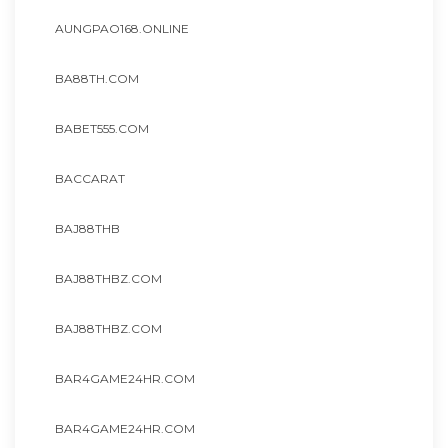
AUNGPAO168.ONLINE
BA88TH.COM
BABET555.COM
BACCARAT
BAJ88THB
BAJ88THBZ.COM
BAJ88THBZ.COM
BAR4GAME24HR.COM
BAR4GAME24HR.COM