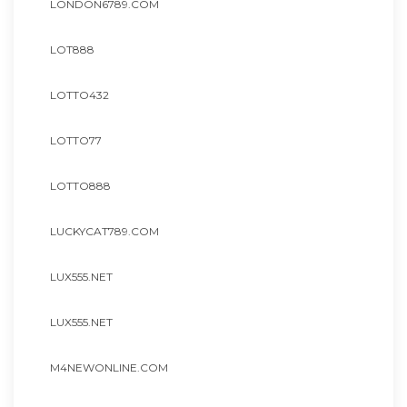
LONDON6789.COM
LOT888
LOTTO432
LOTTO77
LOTTO888
LUCKYCAT789.COM
LUX555.NET
LUX555.NET
M4NEWONLINE.COM