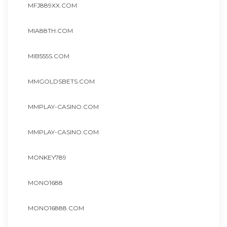
MFJ889XX.COM
MIA88TH.COM
MIB555S.COM
MMGOLDSBETS.COM
MMPLAY-CASINO.COM
MMPLAY-CASINO.COM
MONKEY789
MONO1688
MONO16888.COM