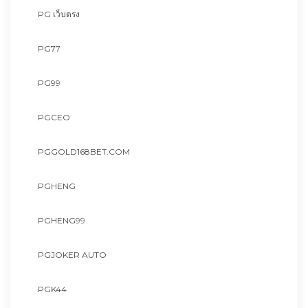
PG เว็บตรง
PG77
PG99
PGCEO
PGGOLD168BET.COM
PGHENG
PGHENG99
PGJOKER AUTO
PGK44