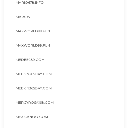
MARIO678.INFO
MARS95
MAXWORLD99.FUN
MAXWORLD99.FUN
MEDEE989.COM
MEEKIN365DAY.COM
MEEKIN365DAY.COM
MERCYROSA168.COM
MEXICANOO.COM