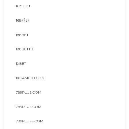
168SLOT
168สล็อต
188BET
188BETTH
1XBET
1XGAMETH.COM
789PLUS.COM
789PLUS.COM
789PLUSS.COM