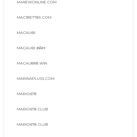
M4NEWONLINE.COM
MAC1BET789.COM
MACAU69
MACAU69 สมัคร
MACAU888.WIN
MARINAPLUSS.COM
MARIO678
MARIO678.CLUB
MARIO678.CLUB