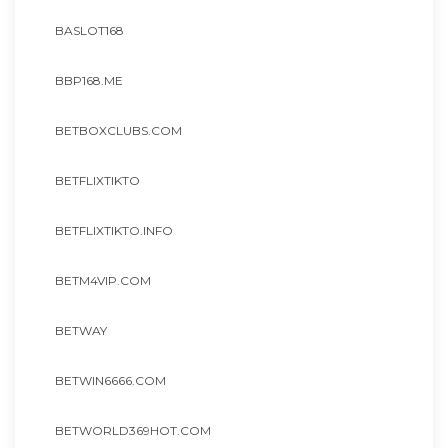
BASLOT168
BBP168.ME
BETBOXCLUBS.COM
BETFLIXTIKTO
BETFLIXTIKTO.INFO
BETM4VIP.COM
BETWAY
BETWIN6666.COM
BETWORLD369HOT.COM