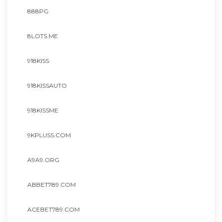
888PG
8LOTS.ME
918KISS
918KISSAUTO
918KISSME
9KPLUSS.COM
A9A9.ORG
ABBET789.COM
ACEBET789.COM