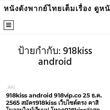
Skip
หนังดังพากย์ไทยเต็มเรื่อง ดูหน
to
content
ป้ายกำกับ:
918kiss
android
SLOT
918kiss android 918vip.co 25 ธ.ค.
2565 สมัคร918kiss เว็บไซต์ตรง คาสิ