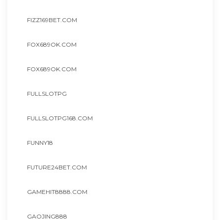
FIZZ169BET.COM
FOX689OK.COM
FOX689OK.COM
FULLSLOTPG
FULLSLOTPG168.COM
FUNNY18
FUTURE24BET.COM
GAMEHIT8888.COM
GAOJING888