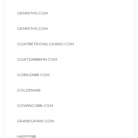
GEM99THS.COM
GEM99THS.COM
GOATBETROYALCASINO.COM
GOATZA888FIN.COM
GOBAZA88.COM
GOLDEN456
GOWINGO88.COM
GRANDUFA99.COM
HAPPY168