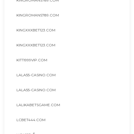
KINGROMANS789.COM
KINGROMANS789.COM
KINGXXXBET123.COM
KINGXXXBET123.COM
KITTI999VIP.COM
LALA55-CASINO.COM
LALA55-CASINO.COM
LALIKABETSGAME.COM
LCBET444.COM