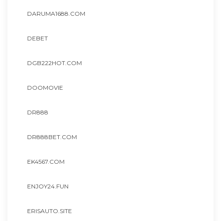
DARUMA1688.COM
DEBET
DGB222HOT.COM
DOOMOVIE
DR888
DR888BET.COM
EK4567.COM
ENJOY24.FUN
ERISAUTO.SITE