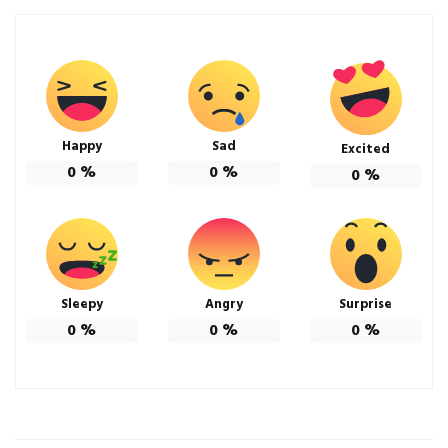
Happy
Sad
Excited
0
%
0
%
0
%
Sleepy
Angry
Surprise
0
%
0
%
0
%