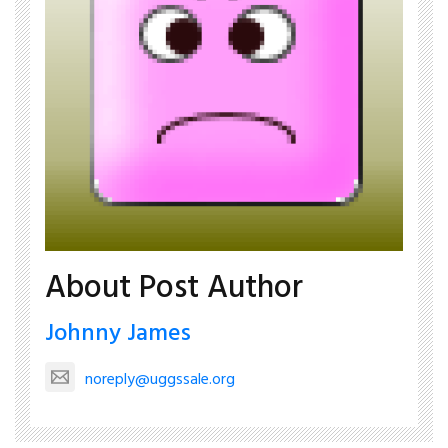
About Post Author
Johnny James
noreply@uggssale.org