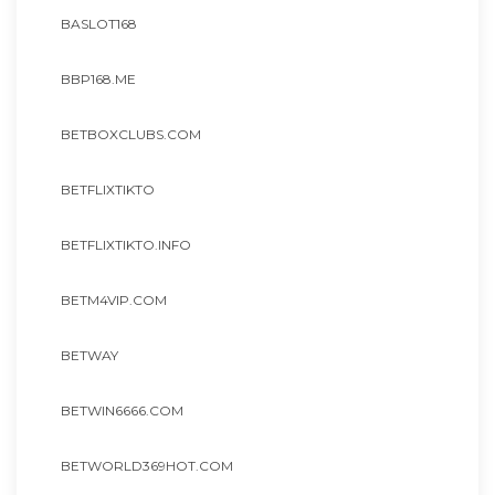
BASLOT168
BBP168.ME
BETBOXCLUBS.COM
BETFLIXTIKTO
BETFLIXTIKTO.INFO
BETM4VIP.COM
BETWAY
BETWIN6666.COM
BETWORLD369HOT.COM