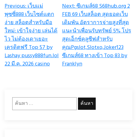
แนะแนว
Previous:
เว็บแม่
Next:
ซีเกมส์68 S68hub.org 2
เรื่อง
พุซซี่888 เว็บไซต์แตก
FEB 69 เว็บสล็อต สุดยอดเว็บ
ง่าย สล็อตสำหรับมือ
เดิมพัน อัตราการจ่ายสูงที่สุด
ใหม่: เข้าใจง่าย เล่นได้
แนะนำเพื่อนรับทรัพย์ 5% โปร
ไว ไม่ต้องเดาเยอะ
สุดเอ็กซ์คลูซีฟสำหรับ
เครดิตฟรี Top 57 by
คุณPgslot,Slotxo,Joker123
Lashay pussy888fun.lol
ซีเกมส์68 ทางเข้า Top 83 by
22 มี.ค. 2026 casino
Franklyn
ค้นหา
สำหรับ: