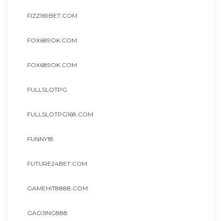
FIZZ169BET.COM
FOX689OK.COM
FOX689OK.COM
FULLSLOTPG
FULLSLOTPG168.COM
FUNNY18
FUTURE24BET.COM
GAMEHIT8888.COM
GAOJING888