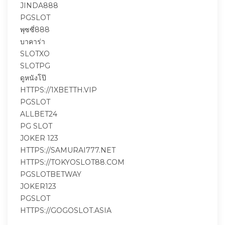
JINDA888
PGSLOT
พุซซี่888
บาคาร่า
SLOTXO
SLOTPG
ดูหนังโป๊
HTTPS://1XBETTH.VIP
PGSLOT
ALLBET24
PG SLOT
JOKER 123
HTTPS://SAMURAI777.NET
HTTPS://TOKYOSLOT88.COM
PGSLOTBETWAY
JOKER123
PGSLOT
HTTPS://GOGOSLOT.ASIA