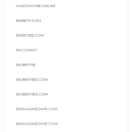
AUNGPAO168.ONLINE
BA88TH.COM
BABET555.COM
BACCARAT
BAJ88THB
BAJ88THBZ.COM
BAJ88THBZ.COM
BAR4GAME24HR.COM
BAR4GAME24HR.COM