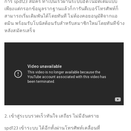
การ spd123 สมัคร ทำเป็นเร็วผ่านระบบอัตโนมัติเต็มแบบ
เพียงแต่กรอกข้อมูลรากฐานแล้วก็การันตีเบอร์โทรศัพท์ก็
สามารถเริ่มเดิมพันได้โดยทันที ไม่ต้องคอยอนุมัติจากแอ
ดมิน พร้อมรับโบนัสต้อนรับสำหรับสมาชิกใหม่โดยทันทีข้าง
หลังสมัครเสร็จ
2. เข้าสู่ระบบรวดเร็วทันใจ เสถียร ไม่มีอันตราย
spd123 เข้าระบบ ได้อีกทั้งผ่านโทรศัพท์เคลื่อนที่