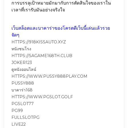
การบรรลุเป้าหมายมักมากับการตัดสินใจของเราใน
เวลาที่เรารับมันอย่างจริงใจ
เว็บสล็อตและบาคาร่าของโครตดีเว็บนี้เล่นแล้วรวย
จัดๆ
HTTPS://918KISSAUTO.XYZ
หนังชนโรง
HTTPS://SAGAME168TH.CLUB
JOKER123
ดูหนังออนไลน์
HTTPS://WWW.PUSSY888PLAY.COM
PUSSY888
บาคาร่า168
HTTPS://WWW.PGSLOT.GOLF
PGSLOT77
PG99
FULLSLOTPG
LIVE22