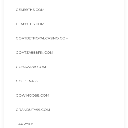
GEM99THS.COM
GEM99THS.COM
GOATBETROYALCASINO.COM
GOATZA888FIN.COM
GOBAZA88.COM
GOLDEN456
GOWINGO88.COM
GRANDUFA99.COM
HAPPY168