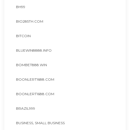
BH99
BIO285TH.COM
BITCOIN
BLUEWIN8888.INFO
BOMBET888.WIN
BOONLERT1688.COM
BOONLERT1688.COM
BRAZIL999
BUSINESS, SMALL BUSINESS