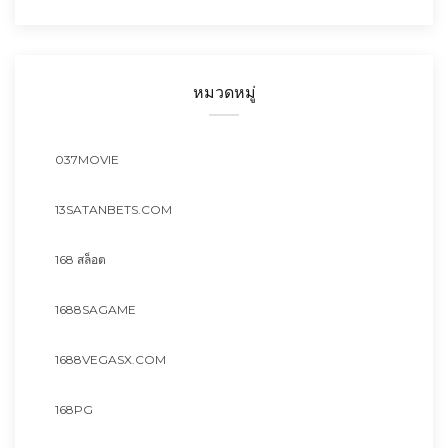
หมวดหมู่
037MOVIE
13SATANBETS.COM
168 สล็อต
1688SAGAME
1688VEGASX.COM
168PG