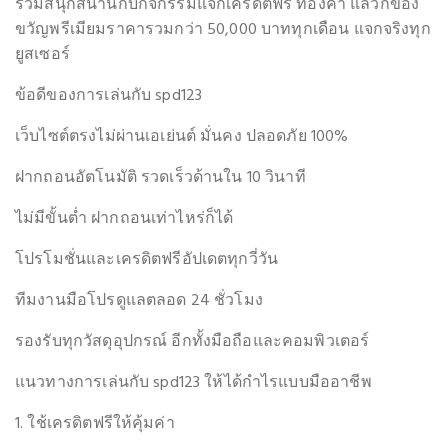
ร่วมสนุกสนานกับกิจกรรมแจกเครดิตฟรี ทองคำ แล้วก็ของ
ขวัญพรีเมียมราคารวมกว่า 50,000 บาททุกเดือน แจกจริงทุก
ยูสเซอร์
ข้อดีของการเล่นกับ spd123
เว็บไซต์ตรงไม่ผ่านเอเย่นต์ มั่นคง ปลอดภัย 100%
ฝากถอนอัตโนมัติ รวดเร็วด้านใน 10 วินาที
ไม่มีขั้นต่ำ ฝากถอนเท่าไหร่ก็ได้
โปรโมชั่นและเครดิตฟรีอัปเดตทุกวี่วัน
ทีมงานมือโปรดูแลตลอด 24 ชั่วโมง
รองรับทุกวัสดุอุปกรณ์ อีกทั้งมือถือและคอมพิวเตอร์
แนวทางการเล่นกับ spd123 ให้ได้กำไรแบบมืออาชีพ
1. ใช้เครดิตฟรีให้คุ้มค่า