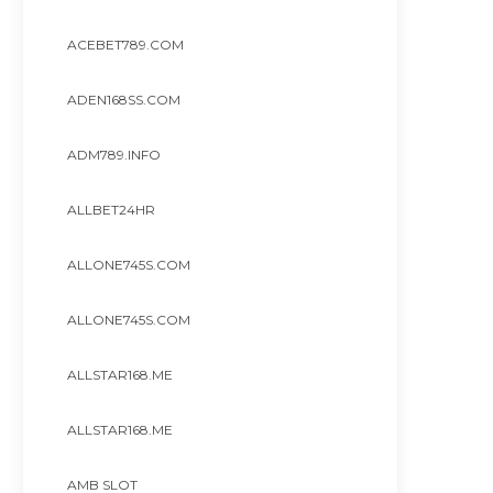
ACEBET789.COM
ADEN168SS.COM
ADM789.INFO
ALLBET24HR
ALLONE745S.COM
ALLONE745S.COM
ALLSTAR168.ME
ALLSTAR168.ME
AMB SLOT