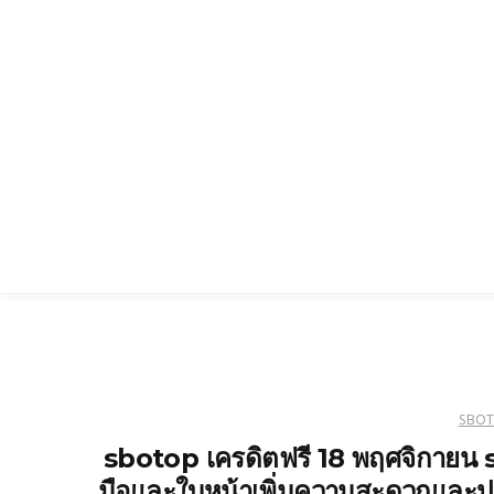
Skip
to
content
SBOT
sbotop เครดิตฟรี 18 พฤศจิกายน s
มือและใบหน้าเพิ่มความสะดวกและปล