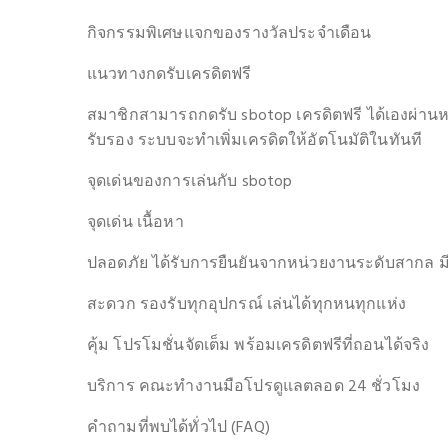
กิจกรรมพิเศษแจกของรางวัลประจำเดือน
แนวทางกดรับเครดิตฟรี
สมาชิกสามารถกดรับ sbotop เครดิตฟรี ได้เองผ่านห
รับรอง ระบบจะทำเพิ่มเครดิตให้อัตโนมัติในทันที
จุดเด่นของการเล่นกับ sbotop
จุดเด่น เนื้อหา
ปลอดภัย ได้รับการยืนยันจากหน่วยงานระดับสากล มี
สะดวก รองรับทุกอุปกรณ์ เล่นได้ทุกหนทุกแห่ง
คุ้ม โปรโมชั่นจัดเต็ม พร้อมเครดิตฟรีที่ถอนได้จริง
บริการ คณะทำงานมือโปรดูแลตลอด 24 ชั่วโมง
คำถามที่พบได้ทั่วไป (FAQ)