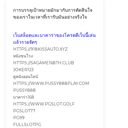
การบรรลุเป้าหมายมักมากับการตัดสินใจ
ของเราในเวลาที่เรารับมันอย่างจริงใจ
เว็บสล็อตและบาคาร่าของโครตดีเว็บนี้เล่น
แล้วรวยจัดๆ
HTTPS://918KISSAUTO.XYZ
หนังชนโรง
HTTPS://SAGAME168TH.CLUB
JOKER123
ดูหนังออนไลน์
HTTPS://WWW.PUSSY888PLAY.COM
PUSSY888
บาคาร่า168
HTTPS://WWW.PGSLOT.GOLF
PGSLOT77
PG99
FULLSLOTPG