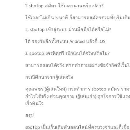
1. sbotop สมัคร ใช้เวลานานหรือเปล่า?
ใช้เวลาไม่เกิน 5 นาที ก็สามารถสมัครรวมทั้งเริ่มเดิ
2. sbotop เข้าสู่ระบบ ผ่านมือถือได้หรือไม่?
ได้ รองรับอีกทั้งระบบ Android แล้วก็ iOS
3. sbotop เครดิตฟรี เบิกเงินได้จริงหรือไม่?
สามารถถอนได้จริง หากทำตามอย่างข้อจำกัดที่เว็บไ
กรณีศึกษาจากผู้เล่นจริง
คุณเพชร (ผู้เล่นใหม่) กระทำการ sbotop สมัคร รวม
กำไรได้จริง ส่วนคุณกาย (ผู้เล่นเก่า) ถูกใจการใช้แ
เร็วทันใจ
สรุป
sbotop เป็นเว็บเดิมพันออนไลน์ที่ครบวงจรและก็เชื่