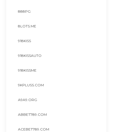
888PG
8LOTS.ME
918KISS
918KISSAUTO
918KISSME
9KPLUSS.COM
A9A9.ORG
ABBET789.COM
ACEBET789.COM