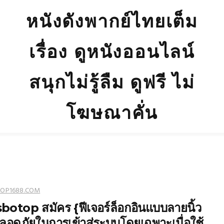
หนังดังพากย์ไทยเต็ม
เรื่อง ดูหนังออนไลน์
สนุกไม่รู้ลืม ดูฟรี ไม่
โฆษณาคั่น
OP1688.COM
botop สมัคร {ฟีเจอร์ล็อกอินแบบลายนิ้ว
อดภัยในการเข้าสู่ระบบโดยเฉพาะเมื่อใช้