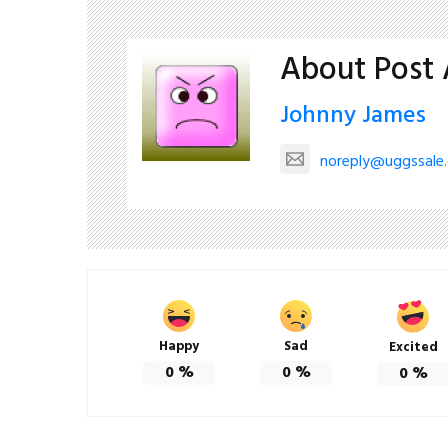
About Post 
Johnny James
noreply@uggssale.
Happy
Sad
Excited
0
%
0
%
0
%