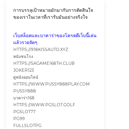
การบรรลุเป้าหมายมักมากับการตัดสินใจ
ของเราในเวลาที่เรารับมันอย่างจริงใจ
เว็บสล็อตและบาคาร่าของโครตดีเว็บนี้เล่น
แล้วรวยจัดๆ
HTTPS://918KISSAUTO.XYZ
หนังชนโรง
HTTPS://SAGAME168TH.CLUB
JOKER123
ดูหนังออนไลน์
HTTPS://WWW.PUSSY888PLAY.COM
PUSSY888
บาคาร่า168
HTTPS://WWW.PGSLOT.GOLF
PGSLOT77
PG99
FULLSLOTPG