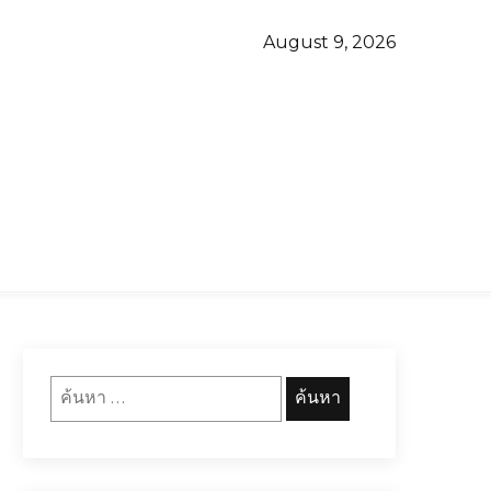
August 9, 2026
ค้นหา
สำหรับ: