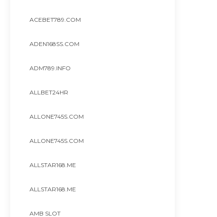
ACEBET789.COM
ADEN168SS.COM
ADM789.INFO
ALLBET24HR
ALLONE745S.COM
ALLONE745S.COM
ALLSTAR168.ME
ALLSTAR168.ME
AMB SLOT