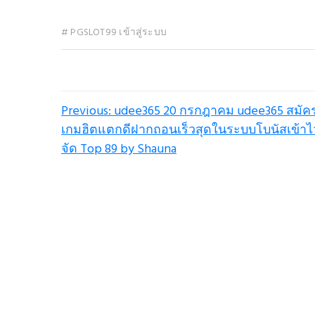
# PGSLOT99 เข้าสู่ระบบ
แนะแนว
Previous:
udee365 20 กรกฎาคม udee365 สมัค
เรื่อง
เกมฮิตแตกดีฝากถอนเร็วสุดในระบบโบนัสเข้าไ
จัด Top 89 by Shauna