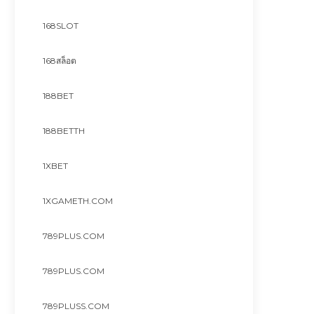
168SLOT
168สล็อต
188BET
188BETTH
1XBET
1XGAMETH.COM
789PLUS.COM
789PLUS.COM
789PLUSS.COM