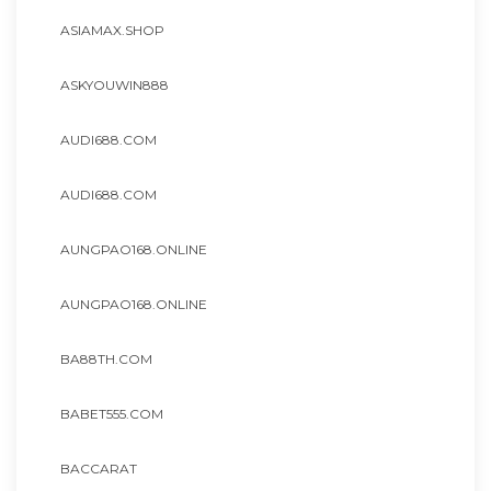
ASIAMAX.SHOP
ASKYOUWIN888
AUDI688.COM
AUDI688.COM
AUNGPAO168.ONLINE
AUNGPAO168.ONLINE
BA88TH.COM
BABET555.COM
BACCARAT