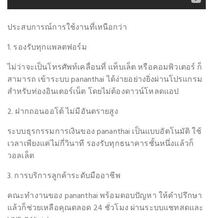
ประสบการณ์การใช้งานที่เหนือกว่า
1. รองรับทุกแพลตฟอร์ม
ไม่ว่าจะเป็นโทรศัพท์เคลื่อนที่ แท็บเล็ต หรือคอมพิวเตอร์ ก็
สามารถ เข้าระบบ pananthai ได้ง่ายอย่างยิ่งผ่านโปรแกรม
สำหรับท่องอินเตอร์เน็ต โดยไม่ต้องดาวน์โหลดแอป
2. ฝากถอนออโต้ ไม่มีอันตรายสูง
ระบบธุรกรรมการเงินของ pananthai เป็นแบบอัตโนมัติ ใช้
เวลาเพียงแค่ไม่กี่วินาที รองรับทุกธนาคารชั้นหนึ่งแล้วก็
วอลเล็ต
3. การบริการลูกค้าระดับมืออาชีพ
คณะทำงานของ pananthai พร้อมตอบปัญหา ให้คำปรึกษา
แล้วก็ช่วยเหลือคุณตลอด 24 ชั่วโมง ผ่านระบบแชทสดและ