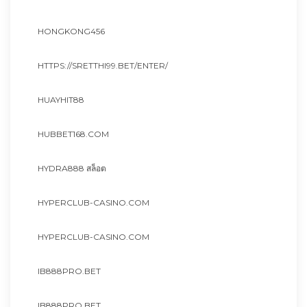
HONGKONG456
HTTPS://SRETTHI99.BET/ENTER/
HUAYHIT88
HUBBET168.COM
HYDRA888 สล็อต
HYPERCLUB-CASINO.COM
HYPERCLUB-CASINO.COM
IB888PRO.BET
IB888PRO.BET