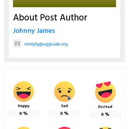
About Post Author
Johnny James
noreply@uggssale.org
Happy
Sad
Excited
0
%
0
%
0
%