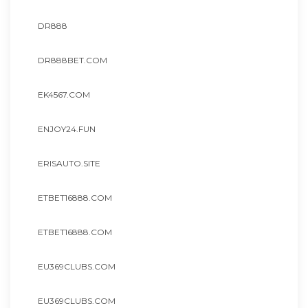
DR888
DR888BET.COM
EK4567.COM
ENJOY24.FUN
ERISAUTO.SITE
ETBET16888.COM
ETBET16888.COM
EU369CLUBS.COM
EU369CLUBS.COM