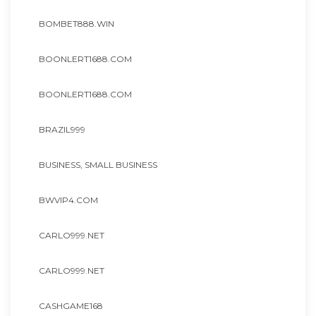
BOMBET888.WIN
BOONLERT1688.COM
BOONLERT1688.COM
BRAZIL999
BUSINESS, SMALL BUSINESS
BWVIP4.COM
CARLO999.NET
CARLO999.NET
CASHGAME168