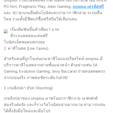
onoplus รวมเกมสล็อตจากค่ายดังทั่วทั้งโลก ยกตัวอย่างเช่น
PG Slot, Pragmatic Play, Joker Gaming,
onoplus เครดิตฟรี
และ JILI ทุกเกมยืนยันโบนัสแตกง่าย กราฟิกสวย ระบบลื่น
ไหล รวมทั้งมีฟีพบร์ซื้อฟรีสปินให้เลือกเล่น
เริ่มเดิมพันขั้นต่ำเพียง 1 บาท
มีระบบทดสอบเล่นฟรี
โบนัสแจ็คพอตแตกบ่อย
2. คาสิโนสด (Live Casino)
สำหรับคนที่ถูกใจเล่นเกมคาสิโนแบบเรียลไทม์ onoplus มี
บริการคาสิโนสดจากค่ายชั้นแนวหน้า ตัวอย่างเช่น SA
Gaming, Evolution Gaming, Sexy Baccarat ถ่ายทอดสดตรง
จากบ่อนจริง ภาพคมชัดระดับ Full HD
3. เกมยิงปลา (Fish Shooting)
เกมยิงปลาของ onoplus มาพร้อมกราฟิกงาม เอฟเฟกต์
สมจริงสมจัง และก็รางวัลโบนัสอย่างมากมาย สามารถเล่น
ได้ทั้งยังมือใหม่และมือโปร