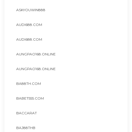
ASKYOUWIN888
AUDI688.COM
AUDI688.COM
AUNGPAO168.ONLINE
AUNGPAO168.ONLINE
BA88TH.COM
BABET555.COM
BACCARAT
BAJ88THB