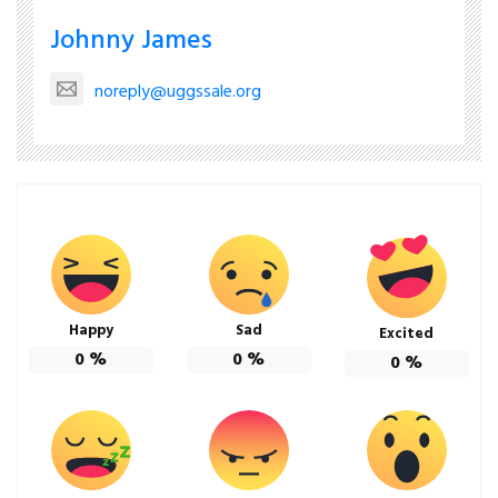
Johnny James
noreply@uggssale.org
Happy
Sad
Excited
0
%
0
%
0
%