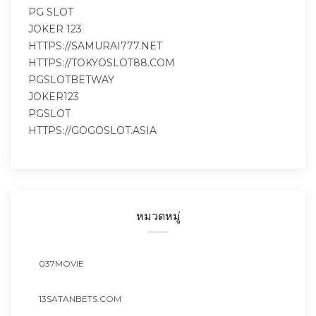
PG SLOT
JOKER 123
HTTPS://SAMURAI777.NET
HTTPS://TOKYOSLOT88.COM
PGSLOTBETWAY
JOKER123
PGSLOT
HTTPS://GOGOSLOT.ASIA
หมวดหมู่
037MOVIE
13SATANBETS.COM