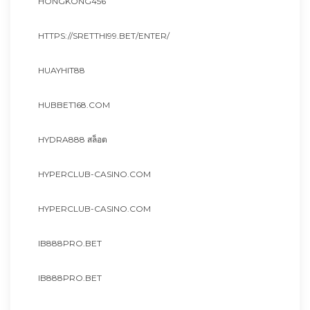
HONGKONG456
HTTPS://SRETTHI99.BET/ENTER/
HUAYHIT88
HUBBET168.COM
HYDRA888 สล็อต
HYPERCLUB-CASINO.COM
HYPERCLUB-CASINO.COM
IB888PRO.BET
IB888PRO.BET