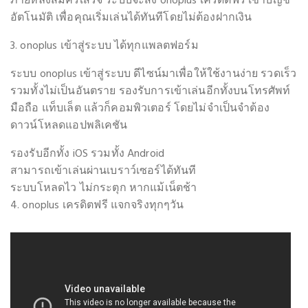
ภายหลังสมัครเสร็จ ระบบจะส่ง onoplus เครดิตฟรี เข้าบัญชี
อัตโนมัติ เพื่อคุณเริ่มเล่นได้ทันทีโดยไม่ต้องฝากเงิน
3. onoplus เข้าสู่ระบบ ได้ทุกแพลตฟอร์ม
ระบบ onoplus เข้าสู่ระบบ ดีไซน์มาเพื่อให้ใช้งานง่าย รวดเร็ว
รวมทั้งไม่เป็นอันตราย รองรับการเข้าเล่นอีกทั้งบนโทรศัพท์
มือถือ แท็บเล็ต แล้วก็คอมพิวเตอร์ โดยไม่จำเป็นจำต้อง
ดาวน์โหลดแอปพลิเคชัน
รองรับอีกทั้ง iOS รวมทั้ง Android
สามารถเข้าเล่นผ่านเบราว์เซอร์ได้ทันที
ระบบโหลดไว ไม่กระตุก หากแม้เน็ตช้า
4. onoplus เครดิตฟรี แจกจริงทุกๆวัน