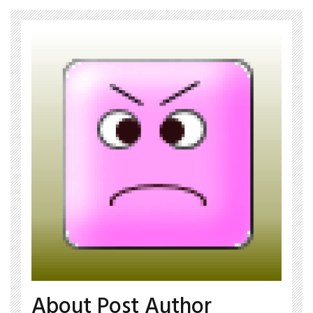
About Post Author