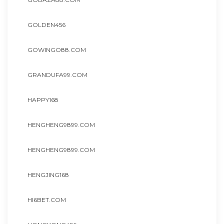
GOLDEN456
GOWINGO88.COM
GRANDUFA99.COM
HAPPY168
HENGHENG9899.COM
HENGHENG9899.COM
HENGJING168
HI6BET.COM