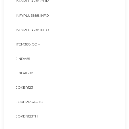
INFYPLUS888.COM
INFYPLUS888.INFO
INFYPLUS888.INFO
ITEM388.COM
JINDA55
JINDA888
JOKER123
JOKER123AUTO
JOKER123TH