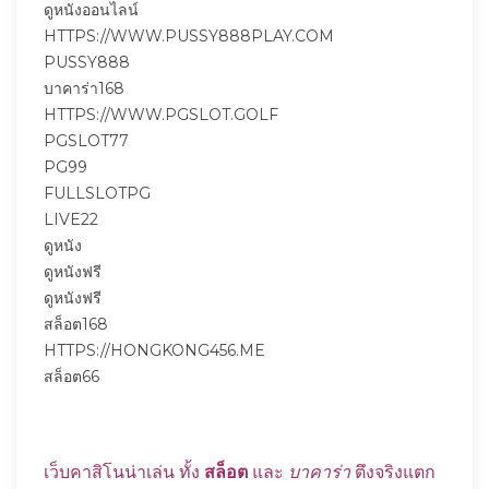
ดูหนังออนไลน์
HTTPS://WWW.PUSSY888PLAY.COM
PUSSY888
บาคาร่า168
HTTPS://WWW.PGSLOT.GOLF
PGSLOT77
PG99
FULLSLOTPG
LIVE22
ดูหนัง
ดูหนังฟรี
ดูหนังฟรี
สล็อต168
HTTPS://HONGKONG456.ME
สล็อต66
เว็บคาสิโนน่าเล่น ทั้ง
สล็อต
และ
บาคาร่า
ตึงจริงแตก