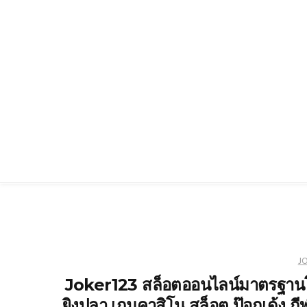
Skip
to
content
J
Joker123 สล็อตออนไลน์มาตรฐานโ
ยิงปลา เกมคาสิโน สล็อต ป๊อกเด้ง ก