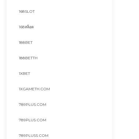
168SLOT
168สล็อต
188BET
188BETTH
1XBET
1XGAMETH.COM
789PLUS.COM
789PLUS.COM
789PLUSS.COM