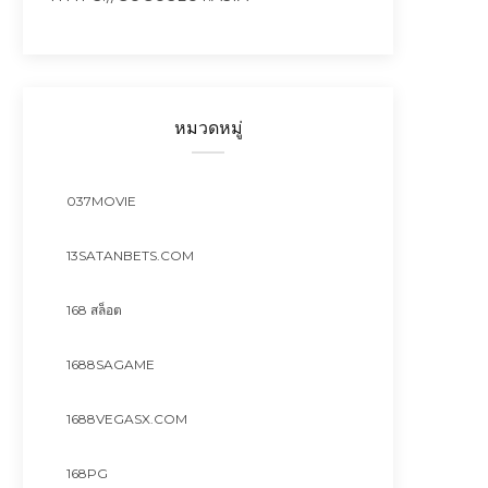
หมวดหมู่
037MOVIE
13SATANBETS.COM
168 สล็อต
1688SAGAME
1688VEGASX.COM
168PG