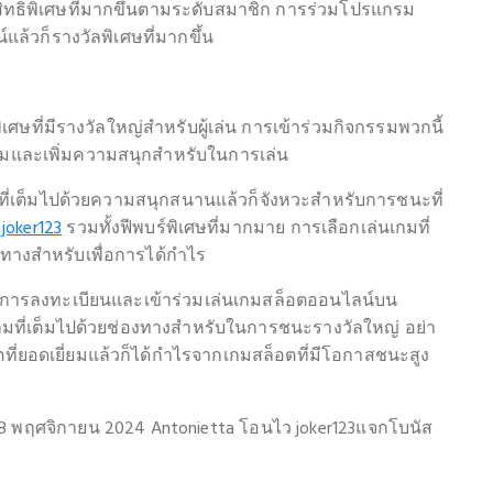
้งสิทธิพิเศษที่มากขึ้นตามระดับสมาชิก การร่วมโปรแกรม
แล้วก็รางวัลพิเศษที่มากขึ้น
ศษที่มีรางวัลใหญ่สำหรับผู้เล่น การเข้าร่วมกิจกรรมพวกนี้
ติมและเพิ่มความสนุกสำหรับในการเล่น
ที่เต็มไปด้วยความสนุกสนานแล้วก็จังหวะสำหรับการชนะที่
,
joker123
รวมทั้งฟีพบร์พิเศษที่มากมาย การเลือกเล่นเกมที่
งทางสำหรับเพื่อการได้กำไร
ารณ์ การลงทะเบียนและเข้าร่วมเล่นเกมสล็อตออนไลน์บน
เกมที่เต็มไปด้วยช่องทางสำหรับในการชนะรางวัลใหญ่ อย่า
ยอดเยี่ยมแล้วก็ได้กำไรจากเกมสล็อตที่มีโอกาสชนะสูง
 28 พฤศจิกายน 2024 Antonietta โอนไว joker123แจกโบนัส