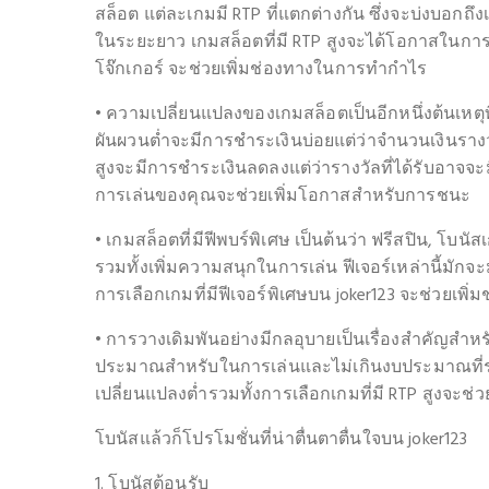
สล็อต แต่ละเกมมี RTP ที่แตกต่างกัน ซึ่งจะบ่งบอกถึงเป
ในระยะยาว เกมสล็อตที่มี RTP สูงจะได้โอกาสในการช
โจ๊กเกอร์ จะช่วยเพิ่มช่องทางในการทำกำไร
• ความเปลี่ยนแปลงของเกมสล็อตเป็นอีกหนึ่งต้นเหตุ
ผันผวนต่ำจะมีการชำระเงินบ่อยแต่ว่าจำนวนเงินราง
สูงจะมีการชำระเงินลดลงแต่ว่ารางวัลที่ได้รับอาจจ
การเล่นของคุณจะช่วยเพิ่มโอกาสสำหรับการชนะ
• เกมสล็อตที่มีฟีพบร์พิเศษ เป็นต้นว่า ฟรีสปิน, โ
รวมทั้งเพิ่มความสนุกในการเล่น ฟีเจอร์เหล่านี้มั
การเลือกเกมที่มีฟีเจอร์พิเศษบน joker123 จะช่วยเพิ่
• การวางเดิมพันอย่างมีกลอุบายเป็นเรื่องสำคัญสำหร
ประมาณสำหรับในการเล่นและไม่เกินงบประมาณที่ระบุ
เปลี่ยนแปลงต่ำรวมทั้งการเลือกเกมที่มี RTP สูงจะ
โบนัสแล้วก็โปรโมชั่นที่น่าตื่นตาตื่นใจบน joker123
1. โบนัสต้อนรับ