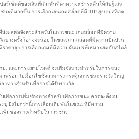
อร์เซ็นต์ของเงินที่เดิมพันที่คาดว่าจะชำระคืนให้กับผู้เล่น
นะที่มากขึ้น การเลือกเล่นเกมสล็อตที่มี RTP สูงบน สล็อต
ที่ส่งผลต่อจังหวะสำหรับในการชนะ เกมสล็อตที่มีความ
วัลบางครั้งก็อาจจะน้อย ในขณะเกมสล็อตที่มีความปั่นป่วน
ะมีราคาสูง การเลือกเกมที่มีความผันแปรที่เหมาะสมกับสไตล์
บนัสเกม, และการขยายไวลด์ จะเพิ่มจังหวะสำหรับในการชนะ
กจะมาพร้อมกับเงื่อนไขซึ่งสามารถกระตุ้นการชนะรางวัลใหญ่
มช่องทางสำหรับเพื่อการได้รับรางวัล
ับเพื่อการเพิ่มช่องทางสำหรับเพื่อการชนะ ควรจะตั้งงบ
 ยิ่งไปกว่านี้การเลือกเดิมพันในขณะที่มีความ
ช่วยเพิ่มช่องทางสำหรับในการชนะ