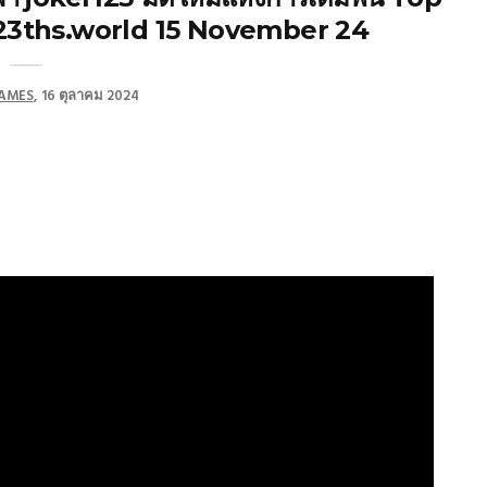
123ths.world 15 November 24
AMES
16 ตุลาคม 2024