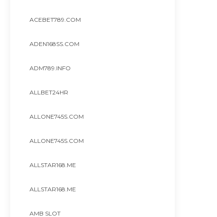
ACEBET789.COM
ADEN168SS.COM
ADM789.INFO
ALLBET24HR
ALLONE745S.COM
ALLONE745S.COM
ALLSTAR168.ME
ALLSTAR168.ME
AMB SLOT