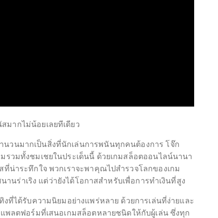
ัสมากไม่น้อยเลยทีเดียว
ำนวนมากเป็นสิ่งที่นักเล่นการพนันทุกคนต้องการ โจ๊ก
ิยมรวมทั้งชมเชยในประเด็นนี้ ด้วยเกมสล็อตออนไลน์นานา
ัสที่น่าระทึกใจ พวกเราจะพาคุณไปสำรวจโลกของเกม
านร่าเริง แต่ว่ายังได้โอกาสสำหรับเพื่อการทำเงินที่สูง
ที่ได้รับความนิยมอย่างแพร่หลาย ด้วยการเล่นที่ง่ายและ
นแพลตฟอร์มที่เสนอเกมสล็อตหลายชนิดให้กับผู้เล่น ซึ่งทุก