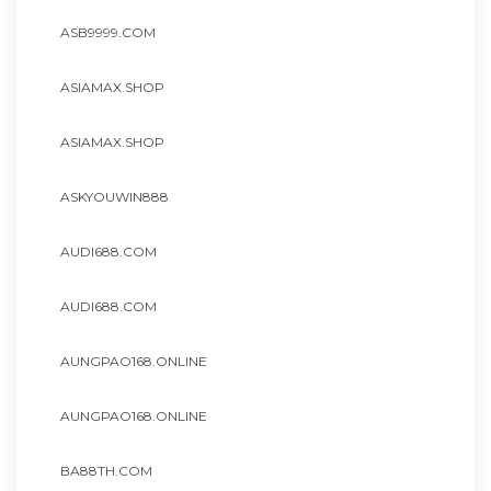
ASB9999.COM
ASIAMAX.SHOP
ASIAMAX.SHOP
ASKYOUWIN888
AUDI688.COM
AUDI688.COM
AUNGPAO168.ONLINE
AUNGPAO168.ONLINE
BA88TH.COM