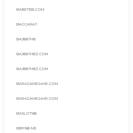
BABET555.COM
BACCARAT
BAJ88THB
BAJ88THBZ.COM
BAJ88THBZ.COM
BAR4GAME24HR.COM
BAR4GAME24HR.COM
BASLOT168
BBP168.ME