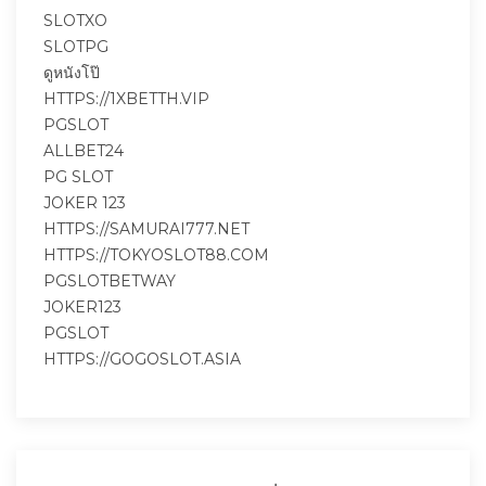
SLOTXO
SLOTPG
ดูหนังโป๊
HTTPS://1XBETTH.VIP
PGSLOT
ALLBET24
PG SLOT
JOKER 123
HTTPS://SAMURAI777.NET
HTTPS://TOKYOSLOT88.COM
PGSLOTBETWAY
JOKER123
PGSLOT
HTTPS://GOGOSLOT.ASIA