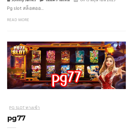
Johnny James
ไม่มีความเห็น
on 15 มิถุนายน 2023
Pg slot สล็อตออ...
READ MORE
PG SLOT ทางเข้า
pg77