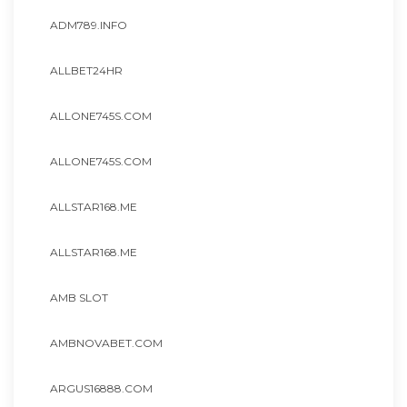
ADM789.INFO
ALLBET24HR
ALLONE745S.COM
ALLONE745S.COM
ALLSTAR168.ME
ALLSTAR168.ME
AMB SLOT
AMBNOVABET.COM
ARGUS16888.COM