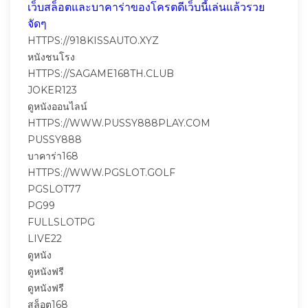
เว็บสล็อตและบาคาร่าของโครตดีเว็บนี้เล่นแล้วรวย
จัดๆ
HTTPS://918KISSAUTO.XYZ
หนังชนโรง
HTTPS://SAGAME168TH.CLUB
JOKER123
ดูหนังออนไลน์
HTTPS://WWW.PUSSY888PLAY.COM
PUSSY888
บาคาร่า168
HTTPS://WWW.PGSLOT.GOLF
PGSLOT77
PG99
FULLSLOTPG
LIVE22
ดูหนัง
ดูหนังฟรี
ดูหนังฟรี
สล็อต168