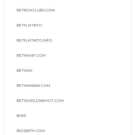
BETBOXCLUBS.COM
BETFLIXTIKTO
BETFLIXTIKTO.INFO
BETM4VIP.COM
BETWAY
BETWIN6666.COM
BETWORLD369HOT.COM
BH99
BIO285TH.COM