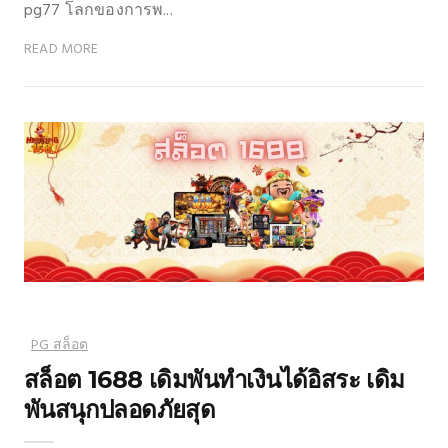
pg77 โลกของการพ...
READ MORE
PG สล็อต
สล็อต 1688 เดิมพันทำเงินได้อิสระ เดิม
พันสนุกปลอดภัยสุด