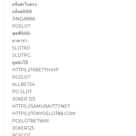
สล็อตเว็บตรง
สล็อต888
JINDA888
PGSLOT
พุซซี่888
บาคาร่า
SLOTXO
SLOTPG
ดูหนังโป๊
HTTPS://1XBETTH.VIP
PGSLOT
ALLBET24
PG SLOT
JOKER 123
HTTPS://SAMURAI777.NET
HTTPS://TOKYOSLOT88.COM
PGSLOTBETWAY
JOKER123
PGSLOT