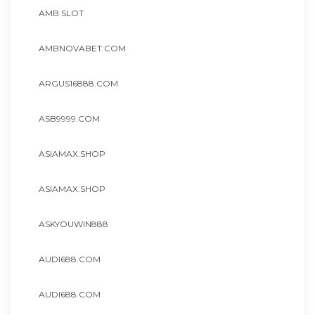
AMB SLOT
AMBNOVABET.COM
ARGUS16888.COM
ASB9999.COM
ASIAMAX.SHOP
ASIAMAX.SHOP
ASKYOUWIN888
AUDI688.COM
AUDI688.COM