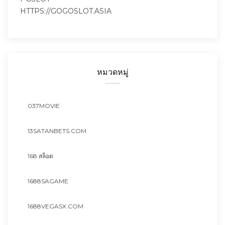
HTTPS://GOGOSLOT.ASIA
หมวดหมู่
037MOVIE
13SATANBETS.COM
168 สล็อต
1688SAGAME
1688VEGASX.COM