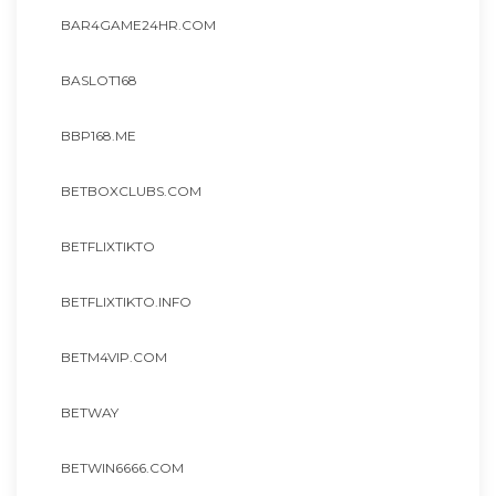
BAR4GAME24HR.COM
BASLOT168
BBP168.ME
BETBOXCLUBS.COM
BETFLIXTIKTO
BETFLIXTIKTO.INFO
BETM4VIP.COM
BETWAY
BETWIN6666.COM