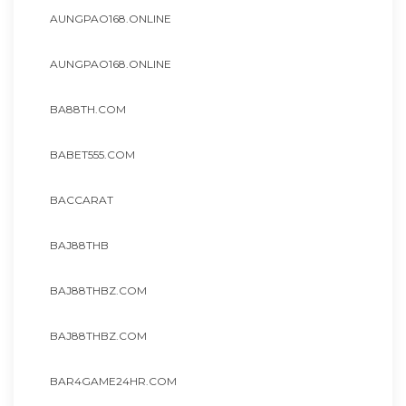
AUNGPAO168.ONLINE
AUNGPAO168.ONLINE
BA88TH.COM
BABET555.COM
BACCARAT
BAJ88THB
BAJ88THBZ.COM
BAJ88THBZ.COM
BAR4GAME24HR.COM