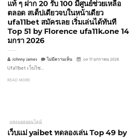
แท้ ๆ ฝาก 20 รับ 100 มีศูนย์ช่วยเหลือ
ตลอด สเต็ปเดียวจบในหน้าเดียว
ufa11bet สมัครเลย เริ่มเล่นได้ทันที
Top 51 by Florence ufa11k.one 14
มกรา 2026
Johnny James
ไม่มีความเห็น
on 17 มกราคม 2026
Ufa11bet เว็บไซ...
READ MORE
แทงบอลออนไลน์
เว็บแม่ yaibet ทดลองเล่น Top 49 by