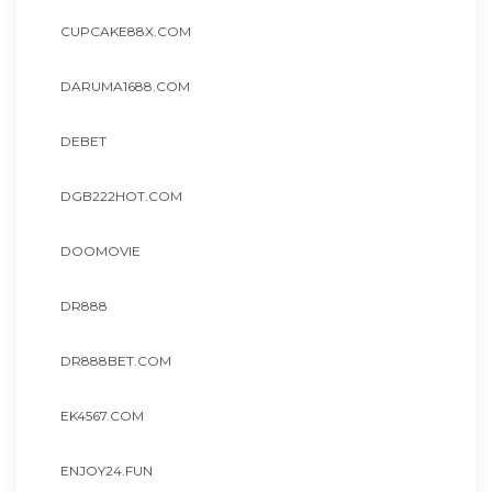
CUPCAKE88X.COM
DARUMA1688.COM
DEBET
DGB222HOT.COM
DOOMOVIE
DR888
DR888BET.COM
EK4567.COM
ENJOY24.FUN