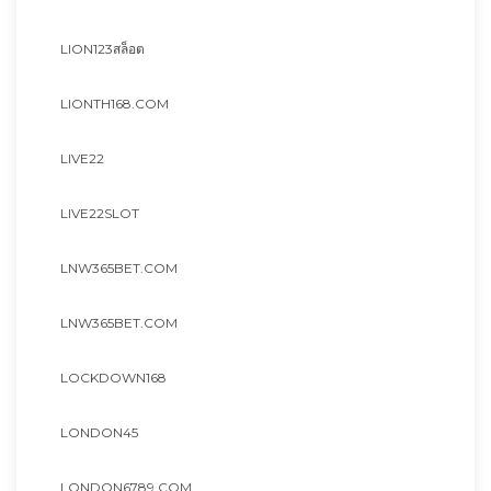
LION123สล็อต
LIONTH168.COM
LIVE22
LIVE22SLOT
LNW365BET.COM
LNW365BET.COM
LOCKDOWN168
LONDON45
LONDON6789.COM