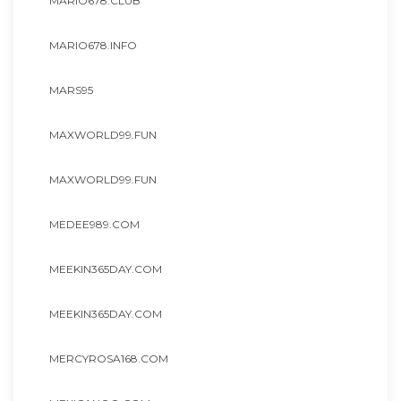
MARIO678.CLUB
MARIO678.INFO
MARS95
MAXWORLD99.FUN
MAXWORLD99.FUN
MEDEE989.COM
MEEKIN365DAY.COM
MEEKIN365DAY.COM
MERCYROSA168.COM