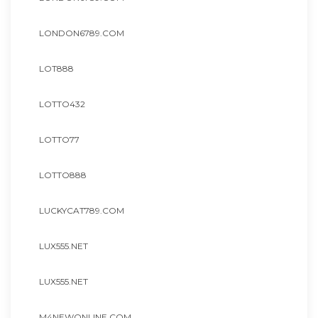
LONDON6789.COM
LOT888
LOTTO432
LOTTO77
LOTTO888
LUCKYCAT789.COM
LUX555.NET
LUX555.NET
M4NEWONLINE.COM