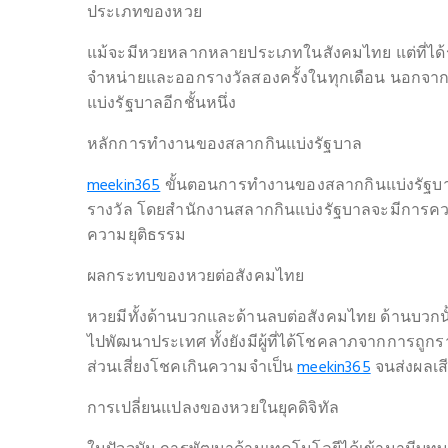
ประเภทของหวย
แม้จะมีหวยหลากหลายประเภทในสังคมไทย แต่ที่ได้ร
จำหน่ายและออกรางวัลสองครั้งในทุกเดือน นอกจากนั้
แบ่งรัฐบาลอีกชั้นหนึ่ง
หลักการทำงานของสลากกินแบ่งรัฐบาล
meekin365
ขั้นตอนการทำงานของสลากกินแบ่งรัฐบ
รางวัล โดยสำนักงานสลากกินแบ่งรัฐบาลจะมีการควบค
ความยุติธรรม
ผลกระทบของหวยต่อสังคมไทย
หวยมีทั้งด้านบวกและด้านลบต่อสังคมไทย ด้านบวก
ไปพัฒนาประเทศ ทั้งยังมีผู้ที่ได้โชคลาภจากการถูก
ส่วนเสี่ยงโชคเกินความจำเป็น
meekin365
จนส่งผลเส
การเปลี่ยนแปลงของหวยในยุคดิจิทัล