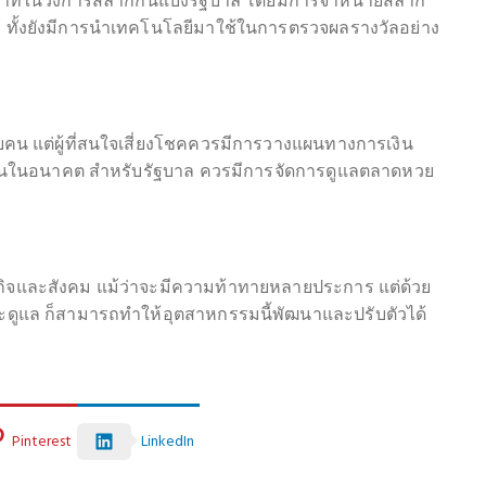
ทบาทในวงการสลากกินแบ่งรัฐบาล โดยมีการจำหน่ายสลาก
อ ทั้งยังมีการนำเทคโนโลยีมาใช้ในการตรวจผลรางวัลอย่าง
คน แต่ผู้ที่สนใจเสี่ยงโชคควรมีการวางแผนทางการเงิน
เงินในอนาคต สำหรับรัฐบาล ควรมีการจัดการดูแลตลาดหวย
ิจและสังคม แม้ว่าจะมีความท้าทายหลายประการ แต่ด้วย
ูแล ก็สามารถทำให้อุตสาหกรรมนี้พัฒนาและปรับตัวได้
LinkedIn
Pinterest