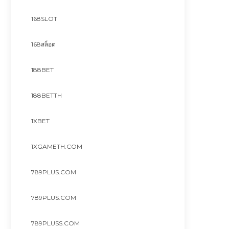
168SLOT
168สล็อต
188BET
188BETTH
1XBET
1XGAMETH.COM
789PLUS.COM
789PLUS.COM
789PLUSS.COM