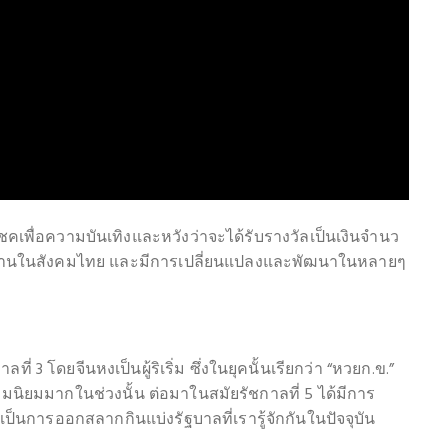
โชคเพื่อความบันเทิงและหวังว่าจะได้รับรางวัลเป็นเงินจำนว
ยาวนานในสังคมไทย และมีการเปลี่ยนแปลงและพัฒนาในหลายๆ
 3 โดยจีนหงเป็นผู้ริเริ่ม ซึ่งในยุคนั้นเรียกว่า “หวยก.ข.”
นิยมมากในช่วงนั้น ต่อมาในสมัยรัชกาลที่ 5 ได้มีการ
็นการออกสลากกินแบ่งรัฐบาลที่เรารู้จักกันในปัจจุบัน