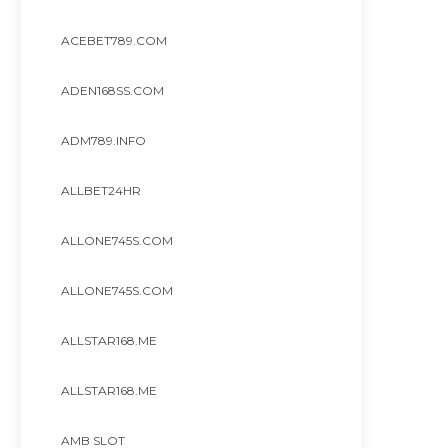
ACEBET789.COM
ADEN168SS.COM
ADM789.INFO
ALLBET24HR
ALLONE745S.COM
ALLONE745S.COM
ALLSTAR168.ME
ALLSTAR168.ME
AMB SLOT