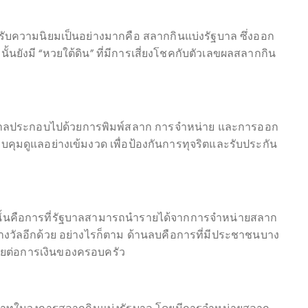
ับความนิยมเป็นอย่างมากคือ สลากกินแบ่งรัฐบาล ซึ่งออก
นยังมี “หวยใต้ดิน” ที่มีการเสี่ยงโชคกับตัวเลขผลสลากกิน
าลประกอบไปด้วยการพิมพ์สลาก การจำหน่าย และการออก
ุมดูแลอย่างเข้มงวด เพื่อป้องกันการทุจริตและรับประกัน
นั้นคือการที่รัฐบาลสามารถนำรายได้จากการจำหน่ายสลาก
รางวัลอีกด้วย อย่างไรก็ตาม ด้านลบคือการที่มีประชาชนบาง
ียต่อการเงินของครอบครัว