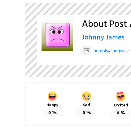
About Post 
Johnny James
noreply@uggssale.
Happy
Sad
Excited
0
%
0
%
0
%