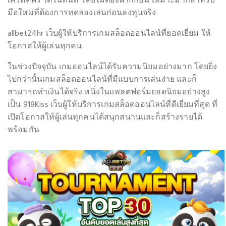
เครดิตฟรี ได้ในทันที โดยไม่ต้องฝากก่อน เหมาะมากสำหรับ
มือใหม่ที่ต้องการทดลองเล่นก่อนลงทุนจริง
allbet24hr เว็บผู้ให้บริการเกมสล็อตออนไลน์ที่ยอดเยี่ยม ให้
โอกาสให้ผู้เล่นทุกคน
ในช่วงปัจจุบัน เกมออนไลน์ได้รับความนิยมอย่างมาก โดยยิ่ง
ไปกว่านั้นเกมสล็อตออนไลน์ที่มีแบบการเล่นง่าย และก็
สามารถทำเงินได้จริง หนึ่งในแพลตฟอร์มยอดนิยมอย่างสูง
เป็น 918Kiss เว็บผู้ให้บริการเกมสล็อตออนไลน์ที่ดีเยี่ยมที่สุด ที่
เปิดโอกาสให้ผู้เล่นทุกคนได้สนุกสนานและก็สร้างรายได้
พร้อมกัน