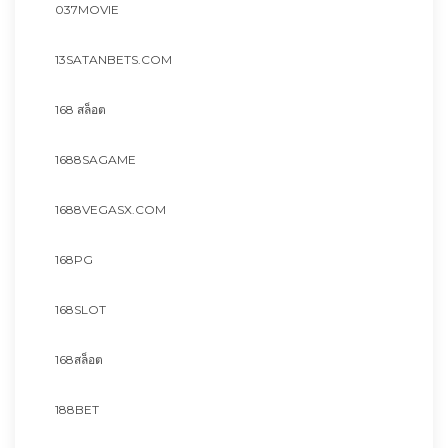
037MOVIE
13SATANBETS.COM
168 สล็อต
1688SAGAME
1688VEGASX.COM
168PG
168SLOT
168สล็อต
188BET