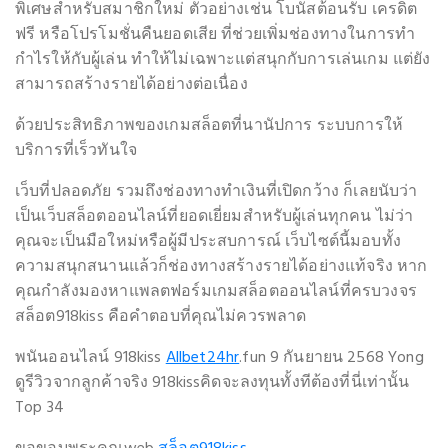
พิเศษสำหรับสมาชิกใหม่ ตัวอย่างเช่น โบนัสต้อนรับ เครดิต
ฟรี หรือโปรโมชั่นคืนยอดเสีย ที่ช่วยเพิ่มช่องทางในการทำ
กำไรให้กับผู้เล่น ทำให้ไม่เฉพาะแต่สนุกกับการเล่นเกม แต่ยัง
สามารถสร้างรายได้อย่างต่อเนื่อง
ด้วยประสิทธิภาพของเกมสล็อตที่นานัปการ ระบบการให้
บริการที่เร็วทันใจ
เว็บที่ปลอดภัย รวมถึงช่องทางทำเงินที่เปิดกว้าง ก็เลยนับว่า
เป็นเว็บสล็อตออนไลน์ที่ยอดเยี่ยมสำหรับผู้เล่นทุกคน ไม่ว่า
คุณจะเป็นมือใหม่หรือผู้มีประสบการณ์ เว็บไซต์นี้มอบทั้ง
ความสนุกสนานแล้วก็ช่องทางสร้างรายได้อย่างแท้จริง หาก
คุณกำลังมองหาแพลตฟอร์มเกมสล็อตออนไลน์ที่ครบวงจร
สล็อต918kiss คือคำตอบที่คุณไม่ควรพลาด
พนันออนไลน์ 918kiss
Allbet24hr
.fun 9 กันยายน 2568 Yong
ดูรีวิวจากลูกค้าจริง 918kissคิดจะลงทุนทั้งทีต้องที่นี่เท่านั้น
Top 34