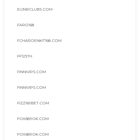
EU369CLUBS.COM
FARO168
FCHAROENKIT168.COM
FF123TH
FINNIVIPS.COM
FINNIVIPS.COM
FIZZ169BET.COM
FOX689OK.COM
FOX689OK.COM