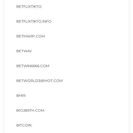
BETFLIXTIKTO
BETFLIXTIKTO.INFO
BETM4VIP.COM
BETWAY
BETWIN6666.COM
BETWORLD369HOT.COM
BH99
BIO285TH.COM
BITCOIN