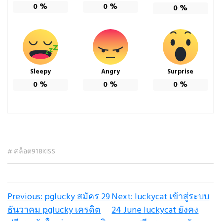
0
%
0
%
0
%
Sleepy
Angry
Surprise
0
%
0
%
0
%
# สล็อต918KISS
แนะแนว
Previous:
pglucky สมัคร 29
Next:
luckycat เข้าสู่ระบบ
เรื่อง
ธันวาคม pglucky เครดิต
24 June luckycat ยังคง