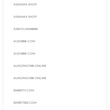
ASIAMAX.SHOP
ASIAMAX.SHOP
ASKYOUWIN888
AUDI688.COM
AUDI688.COM
AUNGPAO168.ONLINE
AUNGPAO168.ONLINE
BA88TH.COM
BABET555.COM