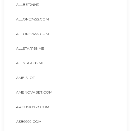
ALLBET24HR
ALLONE745S.COM
ALLONE745S.COM
ALLSTAR168.ME
ALLSTAR168.ME
AMB SLOT
AMBNOVABET.COM
ARGUS16888.COM
ASB9999.COM