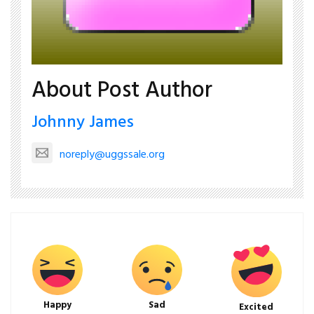
About Post Author
Johnny James
noreply@uggssale.org
Happy
Sad
Excited