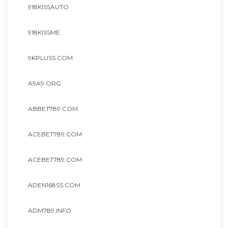
918KISSAUTO
918KISSME
9KPLUSS.COM
A9A9.ORG
ABBET789.COM
ACEBET789.COM
ACEBET789.COM
ADEN168SS.COM
ADM789.INFO