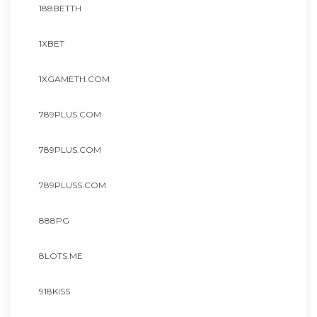
188BETTH
1XBET
1XGAMETH.COM
789PLUS.COM
789PLUS.COM
789PLUSS.COM
888PG
8LOTS.ME
918KISS