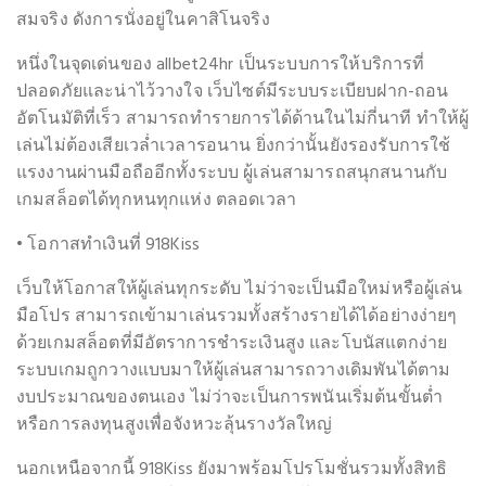
สมจริง ดังการนั่งอยู่ในคาสิโนจริง
หนึ่งในจุดเด่นของ allbet24hr เป็นระบบการให้บริการที่
ปลอดภัยและน่าไว้วางใจ เว็บไซต์มีระบบระเบียบฝาก-ถอน
อัตโนมัติที่เร็ว สามารถทำรายการได้ด้านในไม่กี่นาที ทำให้ผู้
เล่นไม่ต้องเสียเวล่ำเวลารอนาน ยิ่งกว่านั้นยังรองรับการใช้
แรงงานผ่านมือถืออีกทั้งระบบ ผู้เล่นสามารถสนุกสนานกับ
เกมสล็อตได้ทุกหนทุกแห่ง ตลอดเวลา
• โอกาสทำเงินที่ 918Kiss
เว็บให้โอกาสให้ผู้เล่นทุกระดับ ไม่ว่าจะเป็นมือใหม่หรือผู้เล่น
มือโปร สามารถเข้ามาเล่นรวมทั้งสร้างรายได้ได้อย่างง่ายๆ
ด้วยเกมสล็อตที่มีอัตราการชำระเงินสูง และโบนัสแตกง่าย
ระบบเกมถูกวางแบบมาให้ผู้เล่นสามารถวางเดิมพันได้ตาม
งบประมาณของตนเอง ไม่ว่าจะเป็นการพนันเริ่มต้นขั้นต่ำ
หรือการลงทุนสูงเพื่อจังหวะลุ้นรางวัลใหญ่
นอกเหนือจากนี้ 918Kiss ยังมาพร้อมโปรโมชั่นรวมทั้งสิทธิ