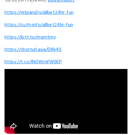
ขอขอบพระคุณweb
สล็อต918kiss
https://rebrand.ly/allbet24hr-fun
https://cutly.info/allbet24hr-fun
https://bitt.to/mqmtmy
https://shorturl.asia/D8k40
https://t.co/INOWmFW9EP