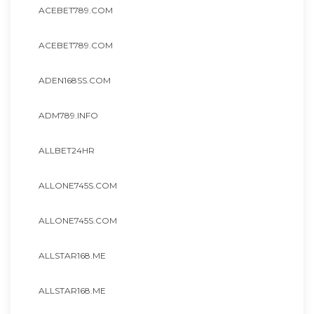
ACEBET789.COM
ACEBET789.COM
ADEN168SS.COM
ADM789.INFO
ALLBET24HR
ALLONE745S.COM
ALLONE745S.COM
ALLSTAR168.ME
ALLSTAR168.ME