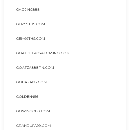
GAOJING888
GEM99THS.COM
GEM99THS.COM
GOATBETROYALCASINO.COM
GOATZA888FIN.COM
GOBAZA88.COM
GOLDEN456
GOWINGO88.COM
GRANDUFA99.COM