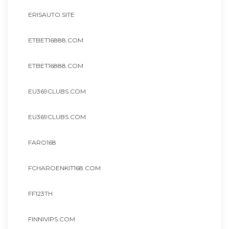
ERISAUTO.SITE
ETBET16888.COM
ETBET16888.COM
EU369CLUBS.COM
EU369CLUBS.COM
FARO168
FCHAROENKIT168.COM
FF123TH
FINNIVIPS.COM