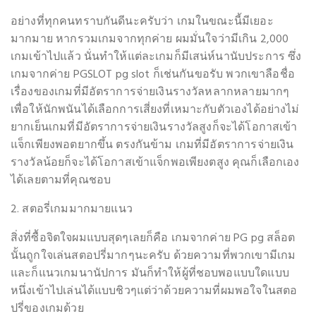
อย่างที่ทุกคนทราบกันดีนะครับว่า เกมในขณะนี้มีเยอะ
มากมาย หากรวมเกมจากทุกค่าย ผมมั่นใจว่ามีเกิน 2,000
เกมเข้าไปแล้ว นั่นทำให้แต่ละเกมก็มีเสน่ห์นานับประการ ซึ่ง
เกมจากค่าย PGSLOT pg slot ก็เช่นกันขอรับ พวกเขาลือชื่อ
เรื่องของเกมที่มีอัตราการจ่ายเงินรางวัลหลากหลายมากๆ
เพื่อให้นักพนันได้เลือกการเสี่ยงที่เหมาะกับตัวเองได้อย่างไม่
ยากเย็นเกมที่มีอัตราการจ่ายเงินรางวัลสูงก็จะได้โอกาสเข้า
แจ็กเพียงพอตยากขึ้น ตรงกันข้าม เกมที่มีอัตราการจ่ายเงิน
รางวัลน้อยก็จะได้โอกาสเข้าแจ็กพอเพียงตสูง คุณก็เลือกเอง
ได้เลยตามที่คุณชอบ
2. สตอรี่เกมมากมายแนว
สิ่งที่ซื้อจิตใจผมแบบสุดๆเลยก็คือ เกมจากค่าย PG pg สล็อต
นั้นถูกใจเล่นสตอปรี่มากๆนะครับ ด้วยความที่พวกเขามีเกม
และก็แนวเกมนานัปการ มันก็ทำให้ผู้ที่ชอบพอแบบใดแบบ
หนึ่งเข้าไปเล่นได้แบบชิวๆแต่ว่าด้วยความที่ผมพอใจในสตอ
ปรี่ของเกมด้วย