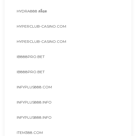
HYDRA888 สล็อต
HYPERCLUB-CASINO.COM
HYPERCLUB-CASINO.COM
IB888PRO.BET
IB888PRO.BET
INFYPLUS888.COM
INFYPLUS888.INFO
INFYPLUS888.INFO
ITEM388.COM