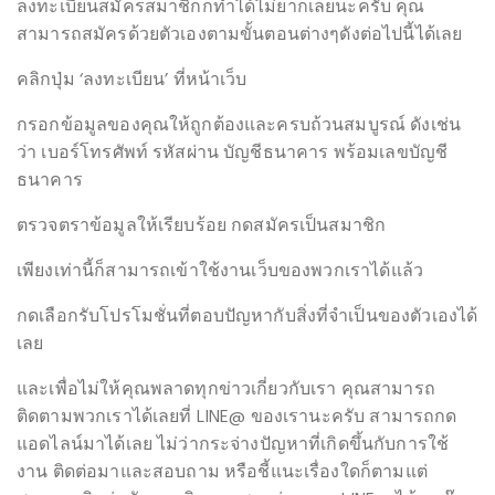
ลงทะเบียนสมัครสมาชิกก็ทำได้ไม่ยากเลยนะครับ คุณ
สามารถสมัครด้วยตัวเองตามขั้นตอนต่างๆดังต่อไปนี้ได้เลย
คลิกปุ่ม ‘ลงทะเบียน’ ที่หน้าเว็บ
กรอกข้อมูลของคุณให้ถูกต้องและครบถ้วนสมบูรณ์ ดังเช่น
ว่า เบอร์โทรศัพท์ รหัสผ่าน บัญชีธนาคาร พร้อมเลขบัญชี
ธนาคาร
ตรวจตราข้อมูลให้เรียบร้อย กดสมัครเป็นสมาชิก
เพียงเท่านี้ก็สามารถเข้าใช้งานเว็บของพวกเราได้แล้ว
กดเลือกรับโปรโมชั่นที่ตอบปัญหากับสิ่งที่จำเป็นของตัวเองได้
เลย
และเพื่อไม่ให้คุณพลาดทุกข่าวเกี่ยวกับเรา คุณสามารถ
ติดตามพวกเราได้เลยที่ LINE@ ของเรานะครับ สามารถกด
แอดไลน์มาได้เลย ไม่ว่ากระจ่างปัญหาที่เกิดขึ้นกับการใช้
งาน ติดต่อมาและสอบถาม หรือชี้แนะเรื่องใดก็ตามแต่