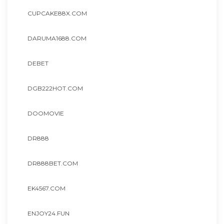
CUPCAKE88X.COM
DARUMA1688.COM
DEBET
DGB222HOT.COM
DOOMOVIE
DR888
DR888BET.COM
EK4567.COM
ENJOY24.FUN