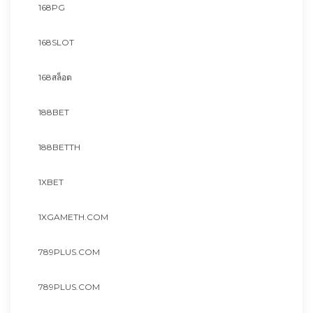
168PG
168SLOT
168สล็อต
188BET
188BETTH
1XBET
1XGAMETH.COM
789PLUS.COM
789PLUS.COM