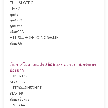
FULLSLOTPG
LIVE22
ดูหนัง
ดูหนังฟรี
ดูหนังฟรี
สล็อต168
HTTPS://HONGKONG456.ME
สล็อต66
เว็บคาสิโนน่าเล่น ทั้ง
สล็อต
และ
บาคาร่า
ตึงจริงแตก
บ่อยมาก
JOKER123
SLOT168
HTTPS://JIN55.NET
SLOT99
สล็อตเว็บตรง
JINDA44