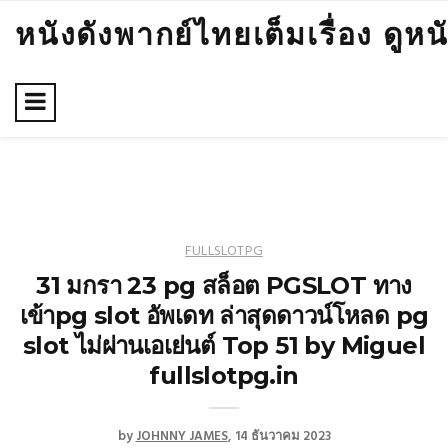
Skip
หนังดังพากย์ไทยเต็มเรื่อง ดูหน
to
content
FULLSLOTPG
31 มกรา 23 pg สล็อต PGSLOT ทาง
เข้าpg slot อัพเดท ล่าสุดดาวน์โหลด pg
slot ไม่ผ่านเอเย่นต์ Top 51 by Miguel
fullslotpg.in
by
JOHNNY JAMES
14 ธันวาคม 2023