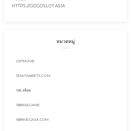
HTTPS://GOGOSLOT.ASIA
หมวดหมู่
037MOVIE
13SATANBETS.COM
168 สล็อต
1688SAGAME
1688VEGASX.COM