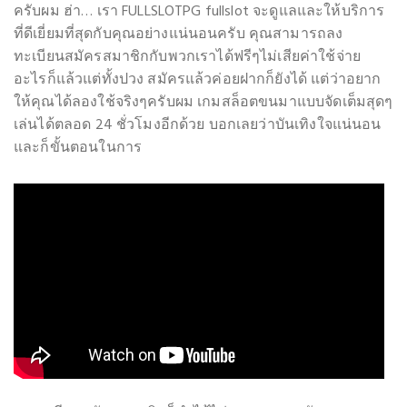
ครับผม ฮ่า… เรา FULLSLOTPG fullslot จะดูแลและให้บริการ
ที่ดีเยี่ยมที่สุดกับคุณอย่างแน่นอนครับ คุณสามารถลง
ทะเบียนสมัครสมาชิกกับพวกเราได้ฟรีๆไม่เสียค่าใช้จ่าย
อะไรก็แล้วแต่ทั้งปวง สมัครแล้วค่อยฝากก็ยังได้ แต่ว่าอยาก
ให้คุณได้ลองใช้จริงๆครับผม เกมสล็อตขนมาแบบจัดเต็มสุดๆ
เล่นได้ตลอด 24 ชั่วโมงอีกด้วย บอกเลยว่าบันเทิงใจแน่นอน
และก็ขั้นตอนในการ