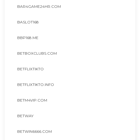
BAR4GAME24HR.COM
BASLOT168
BBP168.ME
BETBOXCLUBS.COM
BETFLIXTIKTO
BETFLIXTIKTO.INFO
BETM4VIP.COM
BETWAY
BETWIN6666.COM