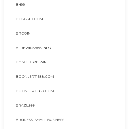
BH99
BIO285TH.COM
BITCOIN
BLUEWIN8888.INFO
BOMBET888.WIN
BOONLERT1688.COM
BOONLERT1688.COM
BRAZIL999
BUSINESS, SMALL BUSINESS