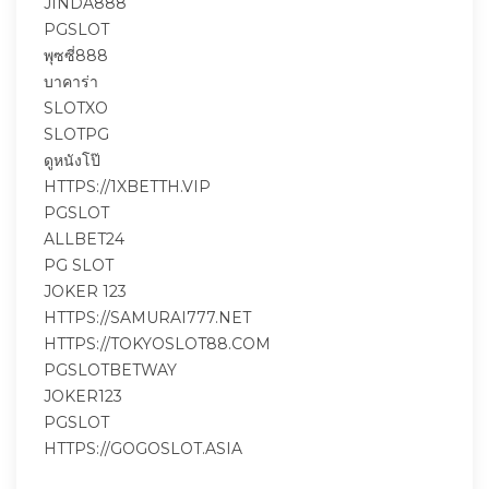
JINDA888
PGSLOT
พุซซี่888
บาคาร่า
SLOTXO
SLOTPG
ดูหนังโป๊
HTTPS://1XBETTH.VIP
PGSLOT
ALLBET24
PG SLOT
JOKER 123
HTTPS://SAMURAI777.NET
HTTPS://TOKYOSLOT88.COM
PGSLOTBETWAY
JOKER123
PGSLOT
HTTPS://GOGOSLOT.ASIA