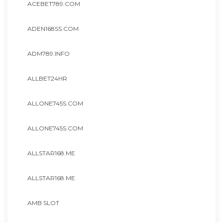
ACEBET789.COM
ADEN168SS.COM
ADM789.INFO
ALLBET24HR
ALLONE745S.COM
ALLONE745S.COM
ALLSTAR168.ME
ALLSTAR168.ME
AMB SLOT