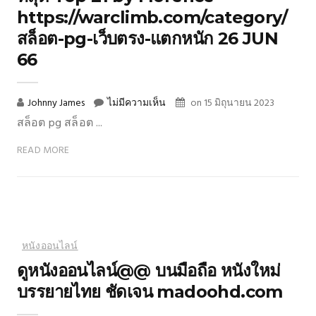
https://warclimb.com/category/
สล็อต-pg-เว็บตรง-แตกหนัก 26 JUN
66
Johnny James
ไม่มีความเห็น
on 15 มิถุนายน 2023
สล็อต pg สล็อต ...
READ MORE
หนังออนไลน์
ดูหนังออนไลน์@@ บนมือถือ หนังใหม่
บรรยายไทย ชัดเจน madoohd.com