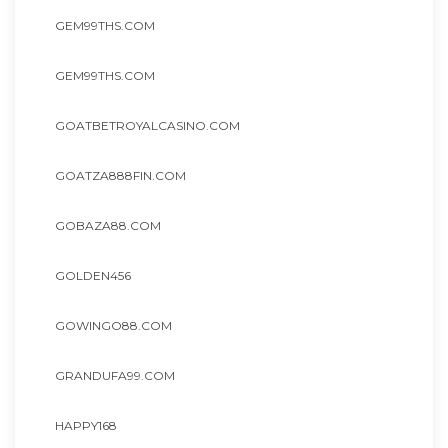
GEM99THS.COM
GEM99THS.COM
GOATBETROYALCASINO.COM
GOATZA888FIN.COM
GOBAZA88.COM
GOLDEN456
GOWINGO88.COM
GRANDUFA99.COM
HAPPY168