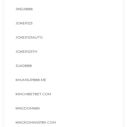
JINDA888
JOKER123
JOKER123AUTO
JOKER123TH
JUAD888
KHUMSUP888.ME
KIMCHIBETBET.COM
KINGDOM66N
KINGROMANS789.COM