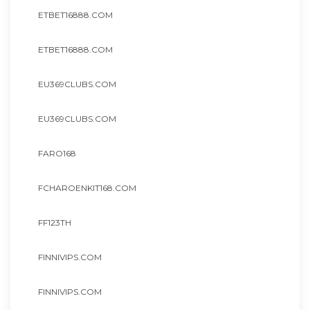
ETBET16888.COM
ETBET16888.COM
EU369CLUBS.COM
EU369CLUBS.COM
FARO168
FCHAROENKIT168.COM
FF123TH
FINNIVIPS.COM
FINNIVIPS.COM