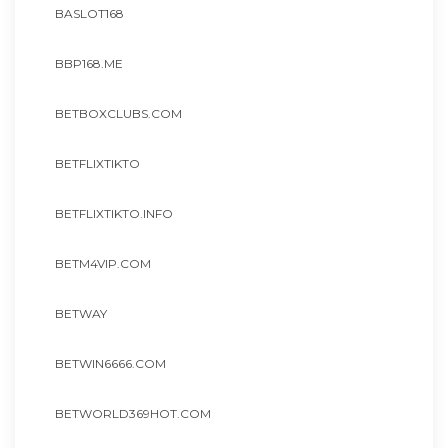
BASLOT168
BBP168.ME
BETBOXCLUBS.COM
BETFLIXTIKTO
BETFLIXTIKTO.INFO
BETM4VIP.COM
BETWAY
BETWIN6666.COM
BETWORLD369HOT.COM