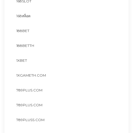
168SLOT
168สล็อต
188BET
188BETTH
1XBET
1XGAMETH.COM
789PLUS.COM
789PLUS.COM
789PLUSS.COM