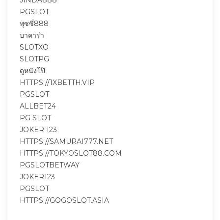
PGSLOT
พุซซี่888
บาคาร่า
SLOTXO
SLOTPG
ดูหนังโป๊
HTTPS://1XBETTH.VIP
PGSLOT
ALLBET24
PG SLOT
JOKER 123
HTTPS://SAMURAI777.NET
HTTPS://TOKYOSLOT88.COM
PGSLOTBETWAY
JOKER123
PGSLOT
HTTPS://GOGOSLOT.ASIA