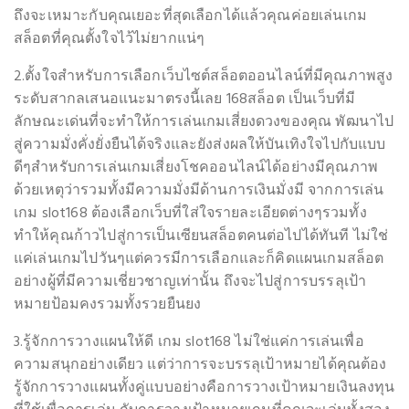
ถึงจะเหมาะกับคุณเยอะที่สุดเลือกได้แล้วคุณค่อยเล่นเกม
สล็อตที่คุณตั้งใจไว้ไม่ยากแน่ๆ
2.ตั้งใจสำหรับการเลือกเว็บไซต์สล็อตออนไลน์ที่มีคุณภาพสูง
ระดับสากลเสนอแนะมาตรงนี้เลย 168สล็อต เป็นเว็บที่มี
ลักษณะเด่นที่จะทำให้การเล่นเกมเสี่ยงดวงของคุณ พัฒนาไป
สู่ความมั่งคั่งยั่งยืนได้จริงและยังส่งผลให้บันเทิงใจไปกับแบบ
ดีๆสำหรับการเล่นเกมเสี่ยงโชคออนไลน์ได้อย่างมีคุณภาพ
ด้วยเหตุว่ารวมทั้งมีความมั่งมีด้านการเงินมั่งมี จากการเล่น
เกม slot168 ต้องเลือกเว็บที่ใส่ใจรายละเอียดต่างๆรวมทั้ง
ทำให้คุณก้าวไปสู่การเป็นเซียนสล็อตคนต่อไปได้ทันที ไม่ใช่
แค่เล่นเกมไปวันๆแต่ควรมีการเลือกและก็คิดแผนเกมสล็อต
อย่างผู้ที่มีความเชี่ยวชาญเท่านั้น ถึงจะไปสู่การบรรลุเป้า
หมายป้อมคงรวมทั้งรวยยืนยง
3.รู้จักการวางแผนให้ดี เกม slot168 ไม่ใช่แค่การเล่นเพื่อ
ความสนุกอย่างเดียว แต่ว่าการจะบรรลุเป้าหมายได้คุณต้อง
รู้จักการวางแผนทั้งคู่แบบอย่างคือการวางเป้าหมายเงินลงทุน