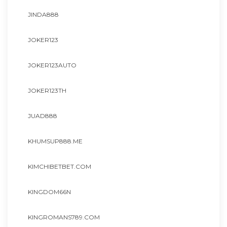
JINDA888
JOKER123
JOKER123AUTO
JOKER123TH
JUAD888
KHUMSUP888.ME
KIMCHIBETBET.COM
KINGDOM66N
KINGROMANS789.COM