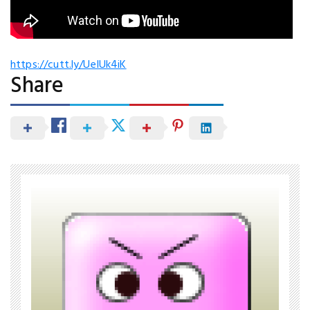
https://cutt.ly/UeIUk4iK
Share