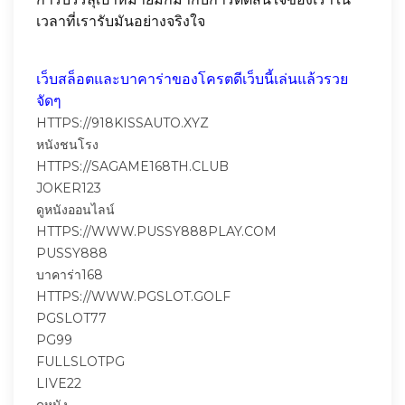
การบรรลุเป้าหมายมักมากับการตัดสินใจของเราใน
เวลาที่เรารับมันอย่างจริงใจ
เว็บสล็อตและบาคาร่าของโครตดีเว็บนี้เล่นแล้วรวย
จัดๆ
HTTPS://918KISSAUTO.XYZ
หนังชนโรง
HTTPS://SAGAME168TH.CLUB
JOKER123
ดูหนังออนไลน์
HTTPS://WWW.PUSSY888PLAY.COM
PUSSY888
บาคาร่า168
HTTPS://WWW.PGSLOT.GOLF
PGSLOT77
PG99
FULLSLOTPG
LIVE22
ดูหนัง