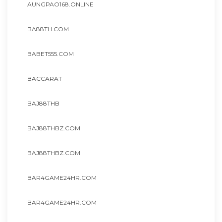
AUNGPAO168.ONLINE
BA88TH.COM
BABET555.COM
BACCARAT
BAJ88THB
BAJ88THBZ.COM
BAJ88THBZ.COM
BAR4GAME24HR.COM
BAR4GAME24HR.COM