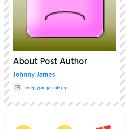
About Post Author
Johnny James
noreply@uggssale.org