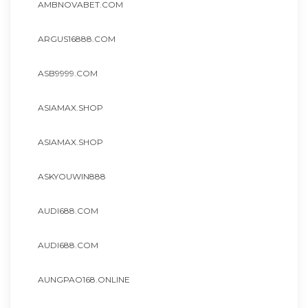
AMBNOVABET.COM
ARGUS16888.COM
ASB9999.COM
ASIAMAX.SHOP
ASIAMAX.SHOP
ASKYOUWIN888
AUDI688.COM
AUDI688.COM
AUNGPAO168.ONLINE