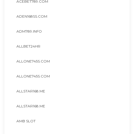
ACEBET789.COM
ADEN168SS.COM
ADM789.INFO
ALLBET24HR
ALLONE745S.COM
ALLONE745S.COM
ALLSTAR168.ME
ALLSTAR168.ME
AMB SLOT