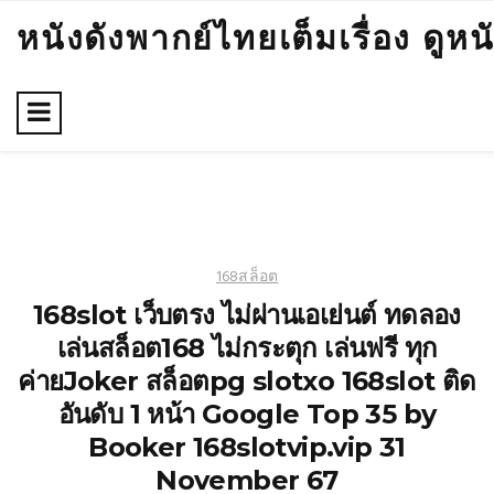
Skip
หนังดังพากย์ไทยเต็มเรื่อง ดูหน
to
content
168สล็อต
168slot เว็บตรง ไม่ผ่านเอเย่นต์ ทดลอง
เล่นสล็อต168 ไม่กระตุก เล่นฟรี ทุก
ค่ายJoker สล็อตpg slotxo 168slot ติด
อันดับ 1 หน้า Google Top 35 by
Booker 168slotvip.vip 31
November 67