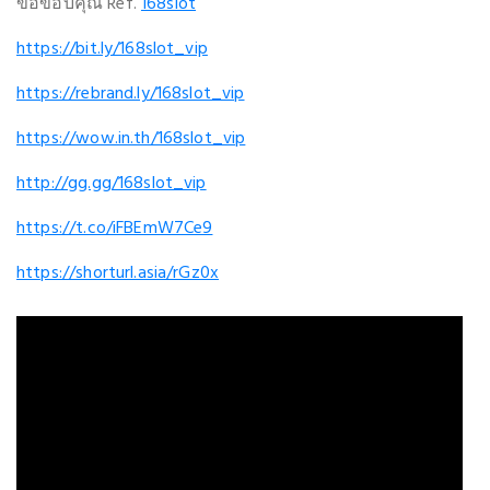
ขอขอบคุณ Ref.
168slot
https://bit.ly/168slot_vip
https://rebrand.ly/168slot_vip
https://wow.in.th/168slot_vip
http://gg.gg/168slot_vip
https://t.co/iFBEmW7Ce9
https://shorturl.asia/rGz0x