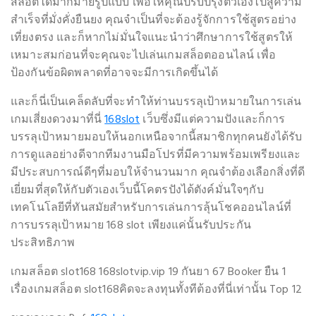
สล็อตได้มากมายรูปแบบ เพื่อให้คุณปรับปรุงตัวเองไปสู่ความ
สำเร็จที่มั่งคั่งยืนยง คุณจำเป็นที่จะต้องรู้จักการใช้สูตรอย่าง
เที่ยงตรง และก็หากไม่มั่นใจแนะนำว่าศึกษาการใช้สูตรให้
เหมาะสมก่อนที่จะคุณจะไปเล่นเกมสล็อตออนไลน์ เพื่อ
ป้องกันข้อผิดพลาดที่อาจจะมีการเกิดขึ้นได้
และก็นี่เป็นเคล็ดลับที่จะทำให้ท่านบรรลุเป้าหมายในการเล่น
เกมเสี่ยงดวงมาที่นี่
168slot
เว็บซึ่งมีแต่ความปังและก็การ
บรรลุเป้าหมายมอบให้นอกเหนือจากนี้สมาชิกทุกคนยังได้รับ
การดูแลอย่างดีจากทีมงานมือโปรที่มีความพร้อมเพรียงและ
มีประสบการณ์ดีๆที่มอบให้จำนวนมาก คุณจำต้องเลือกสิ่งที่ดี
เยี่ยมที่สุดให้กับตัวเองเว็บนี้โคตรปังได้ตังค์มั่นใจๆกับ
เทคโนโลยีที่ทันสมัยสำหรับการเล่นการลุ้นโชคออนไลน์ที่
การบรรลุเป้าหมาย 168 slot เพียงแค่นั้นรับประกัน
ประสิทธิภาพ
เกมสล็อต slot168 168slotvip.vip 19 กันยา 67 Booker ยืน 1
เรื่องเกมสล็อต slot168คิดจะลงทุนทั้งทีต้องที่นี่เท่านั้น Top 12