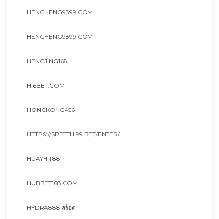
HENGHENG9899.COM
HENGHENG9899.COM
HENGJING168
HI6BET.COM
HONGKONG456
HTTPS://SRETTHI99.BET/ENTER/
HUAYHIT88
HUBBET168.COM
HYDRA888 สล็อต