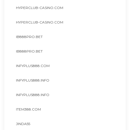
HYPERCLUB-CASINO.COM
HYPERCLUB-CASINO.COM
IB888PRO.BET
IB888PRO.BET
INFYPLUS888.COM
INFYPLUS888.INFO
INFYPLUS888.INFO
ITEM388.COM
JINDA55