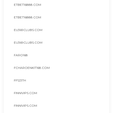
ETBET16888.COM
ETBET16888.COM
EU369CLUBS.COM
EU369CLUBS.COM
FARO168
FCHAROENKIT168.COM
FF123TH
FINNIVIPS.COM
FINNIVIPS.COM