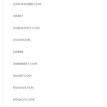
DARUMA1688.COM
DEBET
DGB222HOT.COM
DOOMOVIE
DR888
DR888BET.COM
EK4567.COM
ENJOY24.FUN
ERISAUTO.SITE