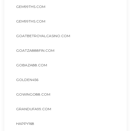
GEM99THS.COM
GEM99THS.COM
GOATBETROYALCASINO.COM
GOATZA888FIN.COM
GOBAZA88.COM
GOLDEN456
GOWINGO88.COM
GRANDUFA99.COM
HAPPY168