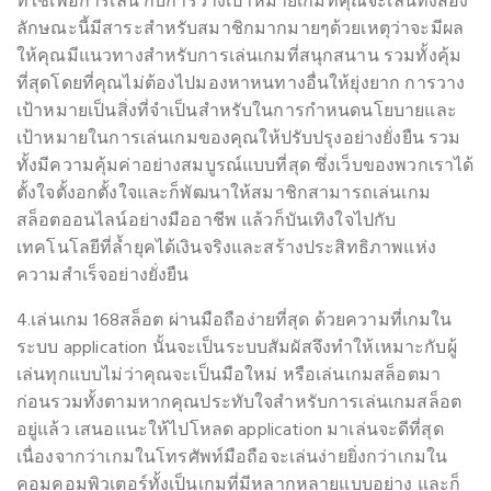
ที่ใช้เพื่อการเล่น กับการวางเป้าหมายเกมที่คุณจะเล่นทั้งสอง
ลักษณะนี้มีสาระสำหรับสมาชิกมากมายๆด้วยเหตุว่าจะมีผล
ให้คุณมีแนวทางสำหรับการเล่นเกมที่สนุกสนาน รวมทั้งคุ้ม
ที่สุดโดยที่คุณไม่ต้องไปมองหาหนทางอื่นให้ยุ่งยาก การวาง
เป้าหมายเป็นสิ่งที่จำเป็นสำหรับในการกำหนดนโยบายและ
เป้าหมายในการเล่นเกมของคุณให้ปรับปรุงอย่างยั่งยืน รวม
ทั้งมีความคุ้มค่าอย่างสมบูรณ์แบบที่สุด ซึ่งเว็บของพวกเราได้
ตั้งใจตั้งอกตั้งใจและก็พัฒนาให้สมาชิกสามารถเล่นเกม
สล็อตออนไลน์อย่างมืออาชีพ แล้วก็บันเทิงใจไปกับ
เทคโนโลยีที่ล้ำยุคได้เงินจริงและสร้างประสิทธิภาพแห่ง
ความสำเร็จอย่างยั่งยืน
4.เล่นเกม 168สล็อต ผ่านมือถือง่ายที่สุด ด้วยความที่เกมใน
ระบบ application นั้นจะเป็นระบบสัมผัสจึงทำให้เหมาะกับผู้
เล่นทุกแบบไม่ว่าคุณจะเป็นมือใหม่ หรือเล่นเกมสล็อตมา
ก่อนรวมทั้งตามหากคุณประทับใจสำหรับการเล่นเกมสล็อต
อยู่แล้ว เสนอแนะให้ไปโหลด application มาเล่นจะดีที่สุด
เนื่องจากว่าเกมในโทรศัพท์มือถือจะเล่นง่ายยิ่งกว่าเกมใน
คอมคอมพิวเตอร์ทั้งเป็นเกมที่มีหลากหลายแบบอย่าง และก็