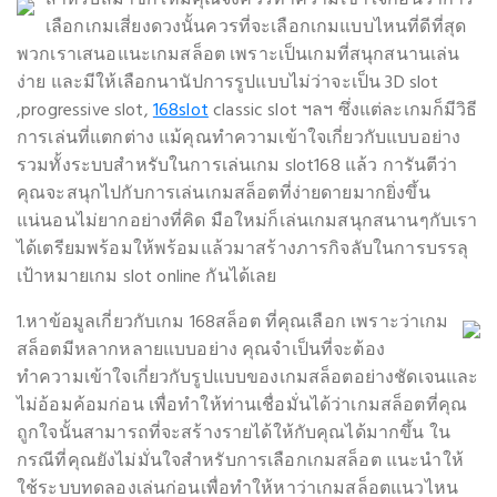
สำหรับสมาชิกใหม่คุณจึงควรทำความเข้าใจก่อนว่าการ
เลือกเกมเสี่ยงดวงนั้นควรที่จะเลือกเกมแบบไหนที่ดีที่สุด
พวกเราเสนอแนะเกมสล็อต เพราะเป็นเกมที่สนุกสนานเล่น
ง่าย และมีให้เลือกนานัปการรูปแบบไม่ว่าจะเป็น 3D slot
,progressive slot,
168slot
classic slot ฯลฯ ซึ่งแต่ละเกมก็มีวิธี
การเล่นที่แตกต่าง แม้คุณทำความเข้าใจเกี่ยวกับแบบอย่าง
รวมทั้งระบบสำหรับในการเล่นเกม slot168 แล้ว การันตีว่า
คุณจะสนุกไปกับการเล่นเกมสล็อตที่ง่ายดายมากยิ่งขึ้น
แน่นอนไม่ยากอย่างที่คิด มือใหม่ก็เล่นเกมสนุกสนานๆกับเรา
ได้เตรียมพร้อมให้พร้อมแล้วมาสร้างภารกิจลับในการบรรลุ
เป้าหมายเกม slot online กันได้เลย
1.หาข้อมูลเกี่ยวกับเกม 168สล็อต ที่คุณเลือก เพราะว่าเกม
สล็อตมีหลากหลายแบบอย่าง คุณจำเป็นที่จะต้อง
ทำความเข้าใจเกี่ยวกับรูปแบบของเกมสล็อตอย่างชัดเจนและ
ไม่อ้อมค้อมก่อน เพื่อทำให้ท่านเชื่อมั่นได้ว่าเกมสล็อตที่คุณ
ถูกใจนั้นสามารถที่จะสร้างรายได้ให้กับคุณได้มากขึ้น ใน
กรณีที่คุณยังไม่มั่นใจสำหรับการเลือกเกมสล็อต แนะนำให้
ใช้ระบบทดลองเล่นก่อนเพื่อทำให้หาว่าเกมสล็อตแนวไหน