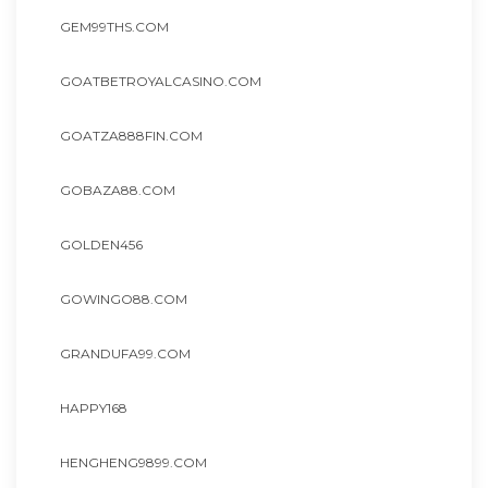
GEM99THS.COM
GOATBETROYALCASINO.COM
GOATZA888FIN.COM
GOBAZA88.COM
GOLDEN456
GOWINGO88.COM
GRANDUFA99.COM
HAPPY168
HENGHENG9899.COM