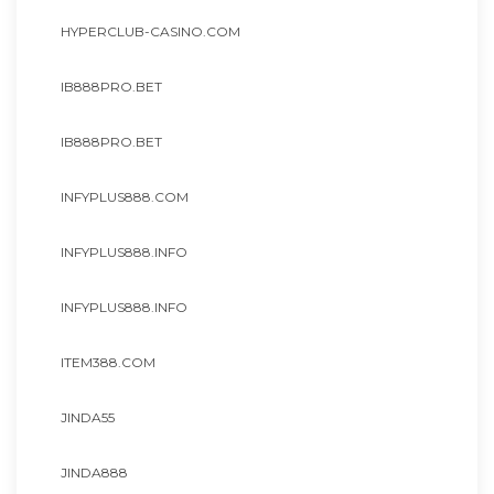
HYPERCLUB-CASINO.COM
IB888PRO.BET
IB888PRO.BET
INFYPLUS888.COM
INFYPLUS888.INFO
INFYPLUS888.INFO
ITEM388.COM
JINDA55
JINDA888