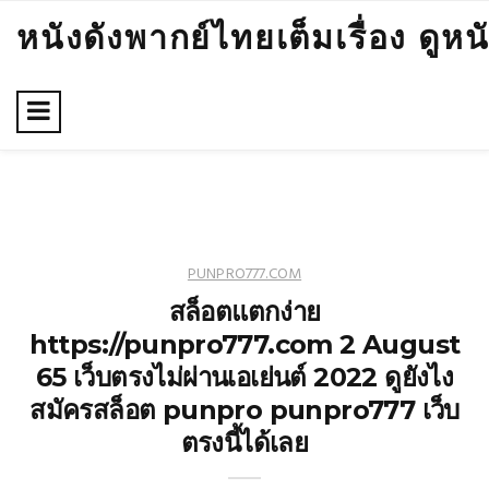
Skip
หนังดังพากย์ไทยเต็มเรื่อง ดูหน
to
content
PUNPRO777.COM
สล็อตแตกง่าย
https://punpro777.com 2 August
65 เว็บตรงไม่ผ่านเอเย่นต์ 2022 ดูยังไง
สมัครสล็อต punpro punpro777 เว็บ
ตรงนี้ได้เลย