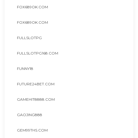
FOX689OK.COM
FOX689OK.COM
FULLSLOTPG
FULLSLOTPG168.COM
FUNNY18
FUTURE24BET.COM
GAMEHIT8888.COM
GAOJING888
GEM99THS.COM