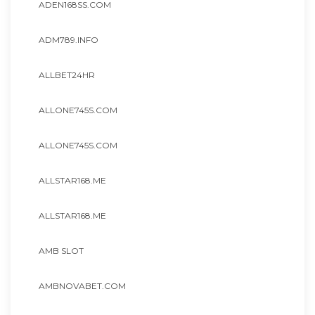
ADEN168SS.COM
ADM789.INFO
ALLBET24HR
ALLONE745S.COM
ALLONE745S.COM
ALLSTAR168.ME
ALLSTAR168.ME
AMB SLOT
AMBNOVABET.COM