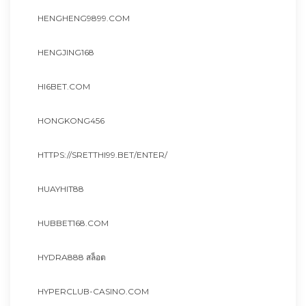
HENGHENG9899.COM
HENGJING168
HI6BET.COM
HONGKONG456
HTTPS://SRETTHI99.BET/ENTER/
HUAYHIT88
HUBBET168.COM
HYDRA888 สล็อต
HYPERCLUB-CASINO.COM