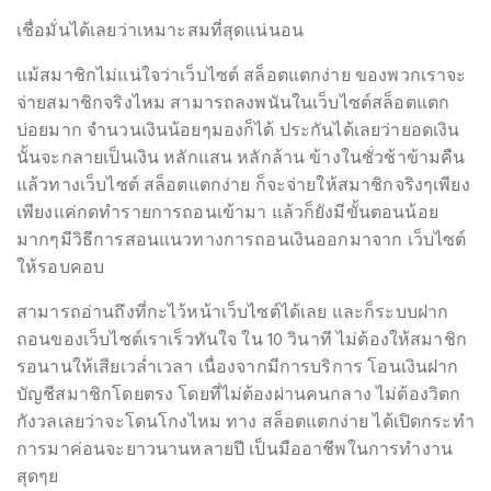
เชื่อมั่นได้เลยว่าเหมาะสมที่สุดแน่นอน
แม้สมาชิกไม่แน่ใจว่าเว็บไซต์ สล็อตแตกง่าย ของพวกเราจะ
จ่ายสมาชิกจริงไหม สามารถลงพนันในเว็บไซต์สล็อตแตก
บ่อยมาก จำนวนเงินน้อยๆมองก็ได้ ประกันได้เลยว่ายอดเงิน
นั้นจะกลายเป็นเงิน หลักแสน หลักล้าน ข้างในชั่วช้าข้ามคืน
แล้วทางเว็บไซต์ สล็อตแตกง่าย ก็จะจ่ายให้สมาชิกจริงๆเพียง
เพียงแค่กดทำรายการถอนเข้ามา แล้วก็ยังมีขั้นตอนน้อย
มากๆมีวิธีการสอนแนวทางการถอนเงินออกมาจาก เว็บไซต์
ให้รอบคอบ
สามารถอ่านถึงที่กะไว้หน้าเว็บไซต์ได้เลย และก็ระบบฝาก
ถอนของเว็บไซต์เราเร็วทันใจ ใน 10 วินาที ไม่ต้องให้สมาชิก
รอนานให้เสียเวล่ำเวลา เนื่องจากมีการบริการ โอนเงินฝาก
บัญชีสมาชิกโดยตรง โดยที่ไม่ต้องผ่านคนกลาง ไม่ต้องวิตก
กังวลเลยว่าจะโดนโกงไหม ทาง สล็อตแตกง่าย ได้เปิดกระทำ
การมาค่อนจะยาวนานหลายปี เป็นมืออาชีพในการทำงาน
สุดๆย