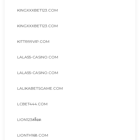
KINGXXXBET123.COM
KINGXXXBET123.COM
KITTI999VIP.COM
LALA55-CASINO.COM
LALA55-CASINO.COM
LALIKABETSGAME.COM
LCBET444.COM
LION123สล็อต
LIONTH168.COM