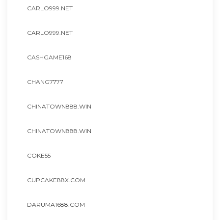
CARLO999.NET
CARLO999.NET
CASHGAME168
CHANG7777
CHINATOWN888.WIN
CHINATOWN888.WIN
COKE55
CUPCAKE88X.COM
DARUMA1688.COM