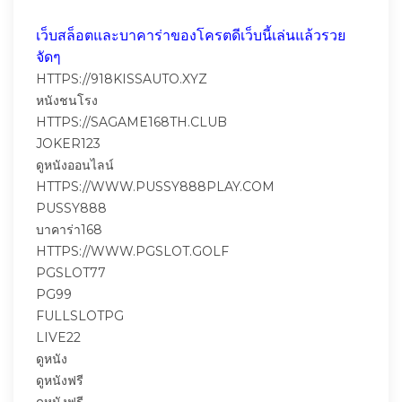
เว็บสล็อตและบาคาร่าของโครตดีเว็บนี้เล่นแล้วรวย
จัดๆ
HTTPS://918KISSAUTO.XYZ
หนังชนโรง
HTTPS://SAGAME168TH.CLUB
JOKER123
ดูหนังออนไลน์
HTTPS://WWW.PUSSY888PLAY.COM
PUSSY888
บาคาร่า168
HTTPS://WWW.PGSLOT.GOLF
PGSLOT77
PG99
FULLSLOTPG
LIVE22
ดูหนัง
ดูหนังฟรี
ดูหนังฟรี