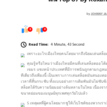
by
JOHNNY J
0
0
Read Time:
4 Minute, 43 Second
เพราะอะไรเมืองไทยคนโดยมากถึงนิยมเล่นสล็อตก
คุณรู้หรือไหมว่าเมืองไทยมีคนที่เล่นสล็อตออโ
เขมร แซงหน้าประเทศที่มีการพนันถูกตามกฎหมายซ
ทีเดียวถึงเพียงนี้ เป็นเพราะการเล่นสล็อตมันสนอ
เวลาที่สั้นกระชับ ทั้งแบบอย่างการเดิมพันมันไม่
สล็อตได้รับความนิยมอย่างล้นหลามในไทย เนื่องจากเด
ขนาดย่อมของมนุษย์ทุกเพศทุกวัยไปแล้ว
5 เหตุผลที่ผู้คนโดยมากชูให้เว็บไซต์ของพวกเรา