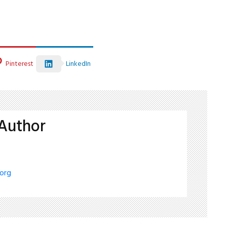
LinkedIn
Pinterest
Author
org