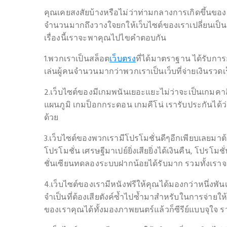
คุณเคยสงสัยบ้างหรือไม่ว่าท่ามกลางการเกิดขึ้นขอ
จำนวนมากถึงวางใจยกให้เว็บไซต์ของเราเปลี่ยนเป็
เรื่องนี้เราจะพาคุณไปไขคำตอบกัน
1.พวกเราเป็นสล็อต
เว็บตรง
ที่ได้มาตราฐาน ได้รับกา
เล่นผู้คนจำนวนมากว่าพวกเราเป็นเว็บที่จ่ายเงินรวดเ
2.เว็บไซต์ของมีเกมพนันเยอะแยะไม่ว่าจะเป็นเกมค
แผนภูมิ เกมป็อกกระดอน เกมคีโน่ เรารับประกันได้ว่
ด้วย
3.เว็บไซต์ของพวกเรามีโปรโมชั่นดีๆอีกเพียบเลยมาต
โปรโมชั่น เศรษฐีมาเปย์ยิ่งเสียยิ่งได้เงินคืน, โปรโ
ชั่นเซียนทดลองระบบฝากน้อยได้รับมาก รวมทั้งเรา
4.เว็บไซต์ของเรามีหนังฟรีให้คุณได้มองกว่าหนึ่งพัน
จำเป็นที่ต้องเสียตังค์ซ้ำไปซ้ำมาสำหรับในการจ่ายให
ของเราคุณได้ทั้งมองภาพยนตร์แล้วก็ซีรีย์แบบจุใจ ร