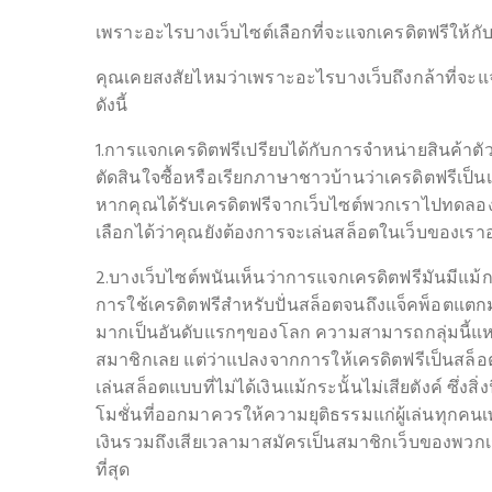
เพราะอะไรบางเว็บไซต์เลือกที่จะแจกเครดิตฟรีให้กั
คุณเคยสงสัยไหมว่าเพราะอะไรบางเว็บถึงกล้าที่จะแจก
ดังนี้
1.การแจกเครดิตฟรีเปรียบได้กับการจำหน่ายสินค้าตัวอย่
ตัดสินใจซื้อหรือเรียกภาษาชาวบ้านว่าเครดิตฟรีเป็
หากคุณได้รับเครดิตฟรีจากเว็บไซต์พวกเราไปทดลองปั
เลือกได้ว่าคุณยังต้องการจะเล่นสล็อตในเว็บของเราอย
2.บางเว็บไซต์พนันเห็นว่าการแจกเครดิตฟรีมันมีแม
การใช้เครดิตฟรีสำหรับปั่นสล็อตจนถึงแจ็คพ็อตแต
มากเป็นอันดับแรกๆของโลก ความสามารถกลุ่มนี้แหล
สมาชิกเลย แต่ว่าแปลงจากการให้เครดิตฟรีเป็นสล็อต
เล่นสล็อตแบบที่ไม่ได้เงินแม้กระนั้นไม่เสียตังค์ ซึ่งส
โมชั่นที่ออกมาควรให้ความยุติธรรมแก่ผู้เล่นทุกคนเพ
เงินรวมถึงเสียเวลามาสมัครเป็นสมาชิกเว็บของพวกเร
ที่สุด