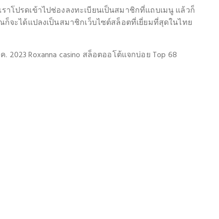
ราโปรดเข้าไปช่องลงทะเบียนเป็นสมาชิกที่แถบเมนู แล้วก็
ก็จะได้แปลงเป็นสมาชิกเว็บไซต์สล็อตที่เยี่ยมที่สุดในไทย
8 ก.ค. 2023 Roxanna casino สล็อตออโต้แจกบ่อย Top 68