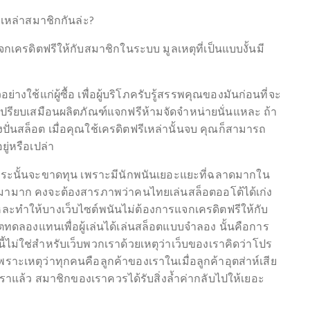
บเหล่าสมาชิกกันล่ะ?
เครดิตฟรีให้กับสมาชิกในระบบ มูลเหตุที่เป็นแบบงั้นมี
างใช้แก่ผู้ซื้อ เพื่อผู้บริโภครับรู้สรรพคุณของมันก่อนที่จะ
นเปรียบเสมือนผลิตภัณฑ์แจกฟรีห้ามจัดจำหน่ายนั่นแหละ ถ้า
่นสล็อต เมื่อคุณใช้เครดิตฟรีเหล่านั้นจบ คุณก็สามารถ
ู่หรือเปล่า
้กระนั้นจะขาดทุน เพราะมีนักพนันเยอะแยะที่ฉลาดมากใน
กมามาก คงจะต้องสารภาพว่าคนไทยเล่นสล็อตออโต้ได้เก่ง
ะทำให้บางเว็บไซต์พนันไม่ต้องการแจกเครดิตฟรีให้กับ
ทดลองแทนเพื่อผู้เล่นได้เล่นสล็อตแบบจำลอง นั้นคือการ
ิ่งนี้ไม่ใช่สำหรับเว็บพวกเราด้วยเหตุว่าเว็บของเราคิดว่าโปร
ราะเหตุว่าทุกคนคือลูกค้าของเราในเมื่อลูกค้าอุตส่าห์เสีย
าแล้ว สมาชิกของเราควรได้รับสิ่งล้ำค่ากลับไปให้เยอะ