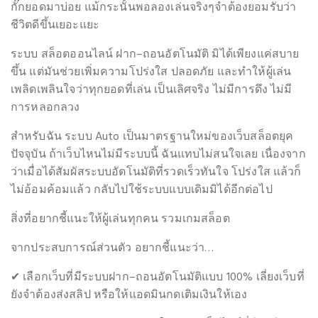
กั๊กยอดมาบ่อย แม้กระนั้นพอลองเล่นจริงๆจำต้องยอมรับว่า
ชีวิตดีขึ้นเยอะแยะ
ระบบ สล็อตออนไลน์ ฝาก–ถอนอัตโนมัติ มิได้เพียงแค่สบาย
ขึ้น แต่มันช่วยเพิ่มความโปร่งใส ปลอดภัย และทำให้ผู้เล่น
เพลิดเพลินใจว่าทุกยอดที่เล่น เป็นเลิศจริง ไม่มีการดึง ไม่มี
การหลอกลวง
สำหรับฉัน ระบบ Auto เป็นมาตรฐานใหม่ของเว็บสล็อตยุค
ปัจจุบัน ถ้าเว็บไหนไม่มีระบบนี้ ฉันแทบไม่สนใจเลย เนื่องจาก
ว่าเมื่อได้สัมผัสระบบอัตโนมัติที่รวดเร็วทันใจ โปร่งใส แล้วก็
ไม่อ้อมค้อมแล้ว กลับไปใช้ระบบแบบเดิมมิได้อีกต่อไป
สิ่งที่อยากชี้แนะให้ผู้เล่นทุกคน รวมเกมสล็อต
จากประสบการณ์ส่วนตัว อยากชี้แนะว่า…
✔ เลือกเว็บที่มีระบบฝาก–ถอนอัตโนมัติแบบ 100% เลี่ยงเว็บที่
ยังจำต้องส่งสลิป หรือให้แอดมินกดเติมเงินให้เอง