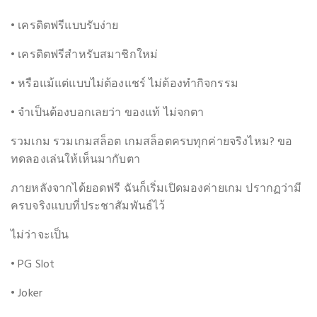
• เครดิตฟรีแบบรับง่าย
• เครดิตฟรีสำหรับสมาชิกใหม่
• หรือแม้แต่แบบไม่ต้องแชร์ ไม่ต้องทำกิจกรรม
• จำเป็นต้องบอกเลยว่า ของแท้ ไม่จกตา
รวมเกม รวมเกมสล็อต เกมสล็อตครบทุกค่ายจริงไหม? ขอ
ทดลองเล่นให้เห็นมากับตา
ภายหลังจากได้ยอดฟรี ฉันก็เริ่มเปิดมองค่ายเกม ปรากฏว่ามี
ครบจริงแบบที่ประชาสัมพันธ์ไว้
ไม่ว่าจะเป็น
• PG Slot
• Joker