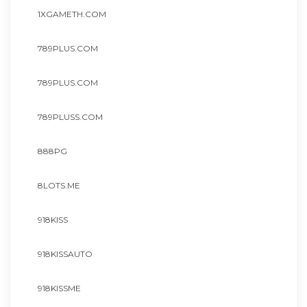
1XGAMETH.COM
789PLUS.COM
789PLUS.COM
789PLUSS.COM
888PG
8LOTS.ME
918KISS
918KISSAUTO
918KISSME