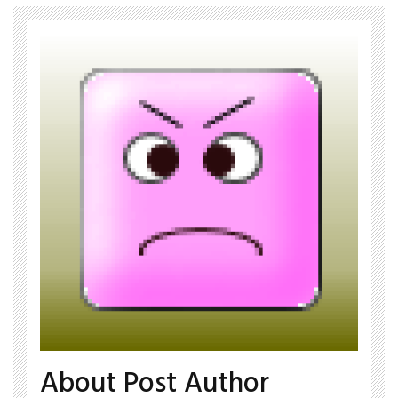
About Post Author