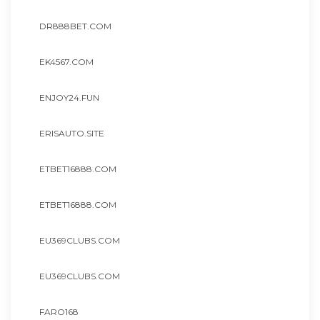
DR888BET.COM
EK4567.COM
ENJOY24.FUN
ERISAUTO.SITE
ETBET16888.COM
ETBET16888.COM
EU369CLUBS.COM
EU369CLUBS.COM
FARO168