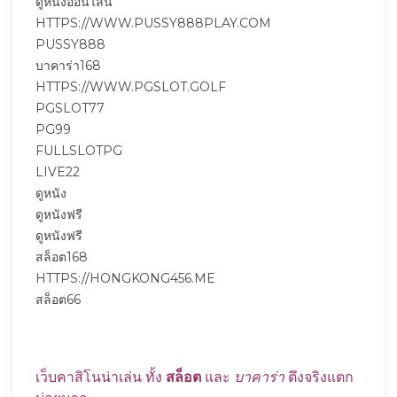
ดูหนังออนไลน์
HTTPS://WWW.PUSSY888PLAY.COM
PUSSY888
บาคาร่า168
HTTPS://WWW.PGSLOT.GOLF
PGSLOT77
PG99
FULLSLOTPG
LIVE22
ดูหนัง
ดูหนังฟรี
ดูหนังฟรี
สล็อต168
HTTPS://HONGKONG456.ME
สล็อต66
เว็บคาสิโนน่าเล่น ทั้ง
สล็อต
และ
บาคาร่า
ตึงจริงแตก