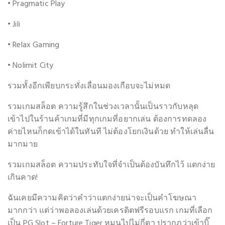
• Pragmatic Play
• Jili
• Relax Gaming
• Nolimit City
รวมทั้งอีกเพียบกระทั่งเลื่อนมองเกือบจะไม่หมด
รวมเกมสล็อต ความรู้สึกในช่วงเวลานั้นเป็นราวกับหลุด
เข้าไปในร้านค้าเกมที่มีทุกเกมที่อยากเล่น ต้องการทดลอง
ค่ายไหนก็กดเข้าได้ในทันที ไม่ต้องโยกเงินด้วย ทำให้เล่นลื่น
มากมาย
รวมเกมสล็อต ความประทับใจที่จำเป็นต้องบันทึกไว้ แตกง่าย
เกินคาด!
ฉันเคยมีความคิดว่าคำว่าแตกง่ายน่าจะเป็นคำโฆษณา
มากกว่า แต่ว่าพอลองเล่นด้วยเครดิตฟรีรอบแรก เกมที่เลือก
เป็น PG Slot – Forture Tiger หมุนไปไม่กี่ตา ปรากฏว่าเข้าบิ๊