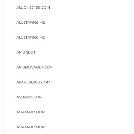
ALLONE745S.COM
ALLSTAR168.ME
ALLSTAR168.ME
AMB SLOT
AMBNOVABET.COM
ARGUS16888.COM
ASB9999.COM
ASIAMAX.SHOP
ASIAMAX.SHOP