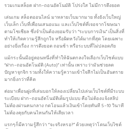
รวมเกมสล็อต ฝาก–ถอนอัตโนมัติ โปร่งใส ไม่มีการดึงยอด
เล่นเกม สล็อตออนไลน์ มาหลายเว็บมากมาย ทั้งยังเว็บใหญ่
เว็บเล็ก เว็บที่เพื่อนเสนอแนะ และเว็บไซต์ที่เจอจากโฆษณา
ตามโซเชียล ซึ่งจำเป็นต้องยอมรับว่า “ระบบการเงิน” เป็นสิ่งที่
ทำให้เกิดความรู้สึกถูกใจ หรือผิดหวังได้มากที่สุด โดยเฉพาะ
อย่างยิ่งเรื่อง การดึงยอด ถอนช้า หรือระบบที่ไม่ปลอดภัย
แม้กระนั้นมีอยู่ตอนหนึ่งที่ทำให้ฉันตกลงใจเลือกเว็บไซต์แบบ
“ฝาก–ถอนอัตโนมัติ (Auto)” เท่านั้น เพราะว่ามันช่วยลด
ปัญหาจุกจิก รวมทั้งให้ความรู้ความเข้าใจสึกไม่เป็นอันตราย
มากยิ่งกว่าที่คิด
ต่อมาเพื่อนฝูงที่เล่นบอกให้ลองเปลี่ยนไปเล่นเว็บไซต์ที่มีระบบ
ระเบียบ ฝาก–ถอนอัตโนมัติเต็มรูปแบบ คือไม่ต้องแจ้งสลิป
ไม่ต้องผ่านคนกลาง กดโอนแล้วเงินเข้าโดยทันที 5–10 วินาที
ไม่ต้องคุยกับคนไหนกันให้เสียเวลา
แรกๆก็มีความรู้สึกว่า “จะจริงหรอ?” ด้วยเหตุว่าโดนเว็บไซต์