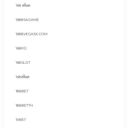
168 สล็อต
1688SAGAME
1688VEGASX.COM
168PG
168SLOT
168สล็อต
188BET
188BETTH
1XBET