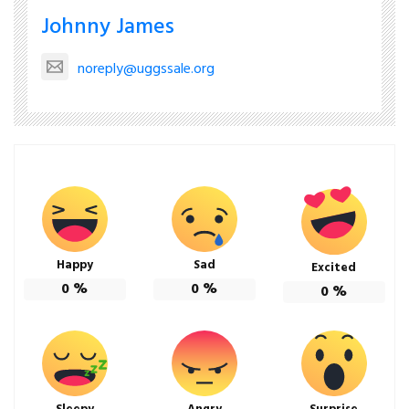
Johnny James
noreply@uggssale.org
Happy
Sad
Excited
0
%
0
%
0
%