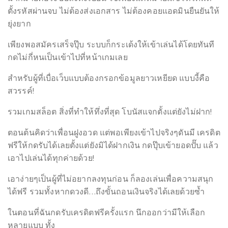
ตั้งรหัสผ่านจบ ไม่ต้องส่งเอกสาร ไม่ต้องคอยแอดมินยืนยันให้
ยุ่งยาก
เพียงพอสมัครเสร็จปุ๊บ ระบบก็กระเด้งให้เข้าเล่นได้โดยทันที
กดไม่กี่หนเป็นเข้าไปที่หน้าเกมเลย
สำหรับผู้ที่เบื่อเว็บแบบต้องกรอกข้อมูลยาวเหยียด แบบงี้คือ
สวรรค์!
รวมเกมสล็อต สิ่งที่ทำให้ทึ่งที่สุด โบนัสแจกตั้งแต่ยังไม่ฝาก!
ตอนต้นคิดว่าเพื่อนฝูงอวด แต่พอเพียงเข้าไปจริงๆดันมี เครดิต
ฟรีให้กดรับได้เลยตั้งแต่ยังมิได้ฝากเงิน กดปุ๊บเข้ายอดปั๊บ แล้ว
เอาไปเล่นได้ทุกค่ายด้วย!
เอาง่ายๆเป็นผู้ที่ไม่อยากลงทุนก่อน ก็ลองเล่นเพื่อความสนุก
ได้ฟรี รวมทั้งหากดวงดี…ถึงขั้นถอนเงินจริงได้เลยด้วยซ้ำ
ในตอนที่ฉันกดรับเครดิตฟรีครั้งแรก นึกออกว่ามีให้เลือก
หลายแบบ ทั้ง