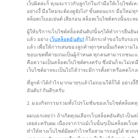
เว็บผิดล่ะก็ คุณจะราวกับลูกไก่ในกำมือให้เว็บไซต์เ
อย่างงี้ มือใหม่จะต้องดูยังไง? ขั้นตอนแรก มือใหม
สล็อตเว็บเอเย่นต์ เสียก่อน สล็อตเว็บไซต์ตรงนั้นจะห
ผู้ให้บริการเว็บไซต์สล็อตอันดับ1นั้นๆได้ทำการยืนย
แล้ว อย่าง
เว็บสล็อตอันดับ1
ก็ได้กระทำขอใบรับรองจ
แล้ว เพื่อให้การเล่นของลูกค้าทุกๆคนนั้นเกิดความไม่ร
ขอบเขตที่ค่ายเกมเป็นผู้กำหนด ทุกคนสามารถชนะแจ็คพ
คือความเป็นสล็อตเว็บไซต์ตรงครับ ซึ่งมันก็จะไม่เหมือ
เว็บไซต์อาจจะเป็นไปได้ว่าจะมีการตั้งค่าหรือคดโ
ที่ลูกค้าได้กำไรมากมายๆแล้วไม่ถอนให้ก็ได้ อย่างงี้
อันดับ1 กันดีๆครับ
2. มองกิจกรรมรวมทั้งโปรโมชั่นของเว็บไซต์สล็อต
ผมบอกเลยว่า ถ้าเกิดคุณเลือกเว็บสล็อตอันดับ1 เป็นสล็
เลยล่ะครับผม เนื่องจากว่าแม้เว็บนั้นๆเป็นสล็อตเว็
ทำให้ทางเว็บไซต์มีผลกำไรหรือสามารถอยู่ได้ พวก