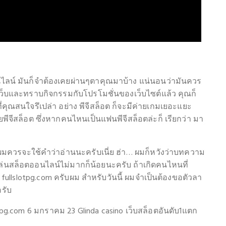
นไลน์ มันก็จำต้องเคยผ่านๆตาคุณมาบ้าง แน่นอนว่ามันควร
ด้เว็บและทราบกิจกรรมกับโปรโมชั่นของเว็บไซต์แล้ว คุณก็
ที่คุณสนใจรึเปล่า อย่าง พีจีสล็อต ก็จะมีค่ายเกมเยอะแยะ
ยพีจีสล็อต ซึ่งหากคนไหนเป็นแฟนพีจีสล็อตล่ะก็ เรียกว่า มา
งๆผมควรจะใช้คำว่าอ่านนะครับเนี่ย ฮ่า… ผมก็หวังว่าบทความ
้นเล่นสล็อตออนไลน์ไม่มากก็น้อยนะครับ ถ้าเกิดคนไหนที่
 fullslotpg.com ครับผม สำหรับวันนี้ ผมจำเป็นต้องขอตัวลา
รับ
otpg.com 6 มกราคม 23 Glinda casino เว็บสล็อตอันดับ1แตก