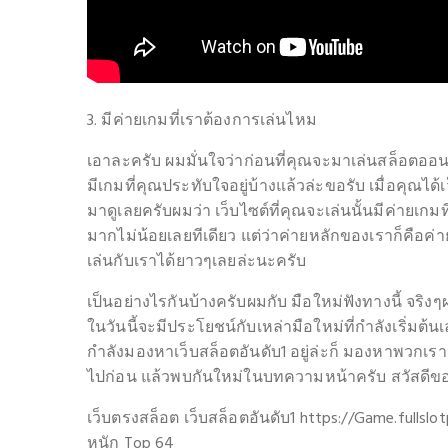
3. มีค่ายเกมที่เราต้องการเล่นไหม
เอาละครับ ผมมั่นใจว่าก่อนที่คุณจะมาเล่นสล็อตออ
มีเกมที่คุณประทับใจอยู่บ้างแล้วล่ะขอรับ เมื่อคุณไ
มาดูเลยครับผมว่า เว็บไซต์ที่คุณจะเล่นนั้นมีค่ายเกม
มากไม่น้อยเลยทีเดียว แต่ว่าค่ายหลักของเราก็คือค่า
เล่นกับเราได้ยาวๆเลยล่ะนะครับ
เป็นอย่างไรกันบ้างครับผมกับ มือใหม่ฟังทางนี้ จริ
ในวันนี้จะมีประโยชน์กับเหล่ามือใหม่ที่กำลังเริ่มต
กำลังมองหาเว็บสล็อตอันดับ1 อยู่ล่ะก็ มองหาพวกเรา
ไปก่อน แล้วพบกันใหม่ในบทความหน้าครับ สวัสดีขอ
เว็บตรงสล็อต เว็บสล็อตอันดับ1 https://Game.fullsl
หนัก Top 64