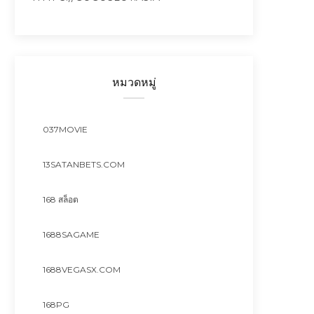
หมวดหมู่
037MOVIE
13SATANBETS.COM
168 สล็อต
1688SAGAME
1688VEGASX.COM
168PG