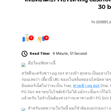
30 b
by
JOHNNY J
0
0
Read Time:
4 Minute, 51 Second
มือใหม่ฟังทางนี้
สวัสดีนะครับชาว pg slot ทางเข้า ทุกคน เป็นอย่าง
ก่อนเลยว่า เดี๋ยวนี้ URL ของเว็บสล็อตออนไลน์หลายๆ
อินเตอร์เน็ตไม่ว่าจะเป็น True,
ทางเข้า pg slot
Dtac 
PG Slot หลายๆเว็บไซต์เข้าไม่ได้ แม้กระนั้นเราก็ไม่
แล้วครับ ไม่จำเป็นต้องห่วงว่าจะหาทางเข้า PG Slot 
สำหรับบทความในวันนี้ ผมก็จำต้องบอกก่อนว่า ผม