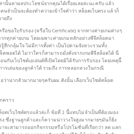
หล่านั้นหาผลประโยชน์จากคุณได้เรื่อยเลยล่ะนะครับ แล้ว
่ทุกคนจำเป็นจะต้องทำความเข้าใจคำว่า สล็อตเว็บตรง แล้วก็
มายถึง
ันหรือขอใบรับรอง (หรือใบ Certificate) จากทางค่ายเกมต่างๆ
ากทุกค่ายเกม โดยเฉพาะค่ายเกมหลักอย่างพีจีสล็อตมา
ู้สึกกลุ้มใจ ไม่มีการตั้งค่า เป็นไปตามจังหวะรวมทั้ง
อตได้ ไม่ว่าใครก็สามารถมั่งคั่งจากเกมพีจีสล็อตได้ นี่
นกับเว็บไซต์เอเย่นต์ที่เปิดโดยมิได้รับการรับรอง โดยเหตุนี้
กงการเล่นของลูกค้าได้ รวมถึง การหลอกลวงในกรณี
ถือว่าน่ากลัวมากมายๆครับผม ดังนั้น เลือกเว็บไซต์สล็อต
ทุกคราว
อตเว็บไซต์ตรงแล้วล่ะก็ ข้อที่ 2 นี้แทบไม่จำเป็นที่ต้องมอง
บตรง ซึ่งฐานลูกค้าและก็ความน่าวางใจสูงมากมายๆมันก็ยิ่ง
เขาจะสามารถออกกิจกรรมหรือโปรโมชั่นที่เรียกว่า ลด แลก