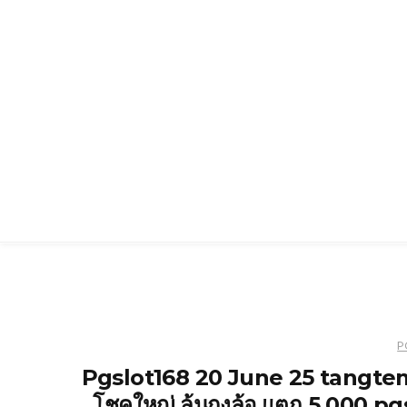
Skip
to
content
P
Pgslot168 20 June 25 tangtem168
โชคใหญ่ ลุ้นกงล้อ แตก 5,000 pgs