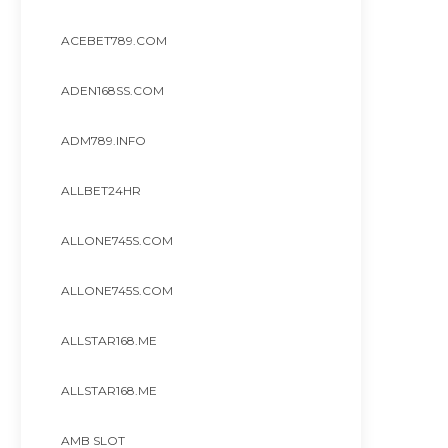
ACEBET789.COM
ADEN168SS.COM
ADM789.INFO
ALLBET24HR
ALLONE745S.COM
ALLONE745S.COM
ALLSTAR168.ME
ALLSTAR168.ME
AMB SLOT