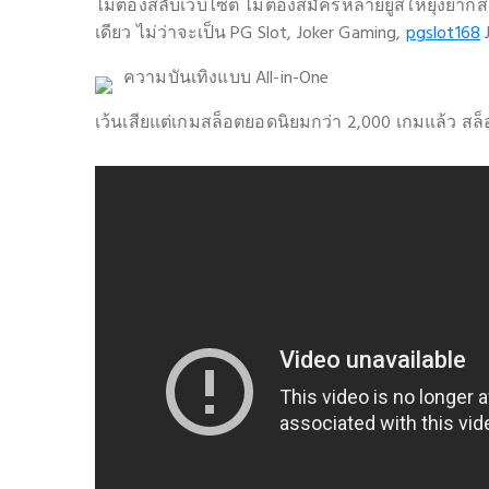
ไม่ต้องสลับเว็บไซต์ ไม่ต้องสมัครหลายยูสให้ยุ่งยาก
เดียว ไม่ว่าจะเป็น PG Slot, Joker Gaming,
pgslot168
J
ความบันเทิงแบบ All-in-One
เว้นเสียแต่เกมสล็อตยอดนิยมกว่า 2,000 เกมแล้ว สล็