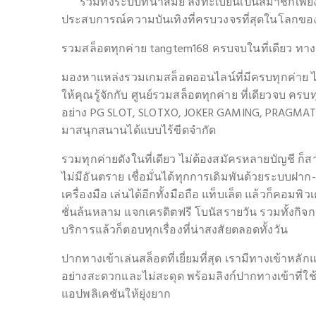
รวมทั้งระบบที่นำสมัย ลงทะเบียนเป็นสมาชิกเพีย
ประสบการณ์ความบันเทิงที่ครบวงจรที่สุดในโลกข
รวมสล็อตทุกค่าย tangtem168 ครบจบในที่เดียว ทางเข
มองหาแหล่งรวมเกมสล็อตออนไลน์ที่มีครบทุกค่าย 
ให้คุณรู้จักกับ ศูนย์รวมสล็อตทุกค่าย ที่เดียวจบ คร
อย่าง PG SLOT, SLOTXO, JOKER GAMING, PRAGMATI
มาสนุกสนานได้แบบไร้ขีดจำกัด
รวมทุกค่ายดังในที่เดียว ไม่ต้องสมัครหลายบัญชี ก
ไม่มีอันตราย เชื่อมั่นได้ทุกการเดิมพันด้วยระบบฝาก-
เครื่องมือ เล่นได้อีกทั้งมือถือ แท็บเล็ต แล้วก็คอมพิ
ชั่นล้นหลาม แจกเครดิตฟรี โบนัสรายวัน รวมทั้งกิจก
บริการแล้วก็ตอบทุกเรื่องที่น่าสงสัยตลอดทั้งวัน
ปากทางเข้าเล่นสล็อตที่เยี่ยมที่สุด เรามีทางเข้าหลั
อย่างสะดวกและไม่สะดุด พร้อมลิงก์ปากทางเข้าที่ใช้งา
แอปพลิเคชันให้ยุ่งยาก