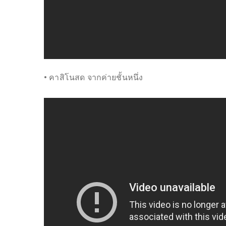
• คาสิโนสด จากค่ายชั้นหนึ่ง