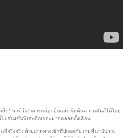
ม่ถึง 1 นาที ก็สามารถล็อกอินและเริ่มต้นความมันส์ได้โดย
ก็โปรโมชั่นพิเศษอีกเยอะมากตลอดทั้งเดือน
ี่จริงจริง ด้วยปากทางเข้าที่ปลอดภัย เกมที่นานัปการ