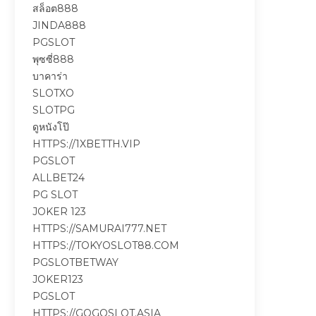
สล็อต888
JINDA888
PGSLOT
พุซซี่888
บาคาร่า
SLOTXO
SLOTPG
ดูหนังโป๊
HTTPS://1XBETTH.VIP
PGSLOT
ALLBET24
PG SLOT
JOKER 123
HTTPS://SAMURAI777.NET
HTTPS://TOKYOSLOT88.COM
PGSLOTBETWAY
JOKER123
PGSLOT
HTTPS://GOGOSLOT.ASIA