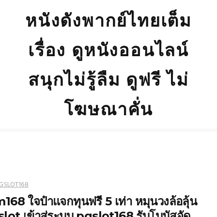
หนังดังพากย์ไทยเต็ม
เรื่อง ดูหนังออนไลน์
สนุกไม่รู้ลืม ดูฟรี ไม่
โฆษณาคั่น
GSLOT168
 ใจป๋าแจกทุนฟรี 5 เท่า หมุนวงล้อลุ้น
lot เข้าสู่ระบบ pgslot168 รับโบนัสจัด