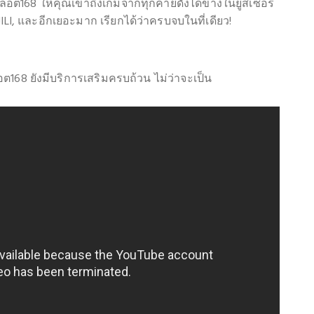
สล็อต168 ให้คุณเข้าถึงเกมจากทุกค่ายดังได้ข้างในยูสเซอร์
ILI, และอีกเยอะมาก เรียกได้ว่าครบจบในที่เดียว!
อต168 ยังมีบริการเสริมครบถ้วน ไม่ว่าจะเป็น