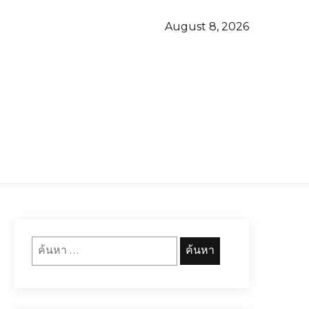
August 8, 2026
ค้นหา
สำหรับ: