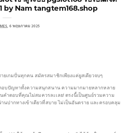
p 31 by Nam tangtem168.shop
AMES
6 พฤษภาคม 2025
ยเกมปั่นทุกคน สมัครสมาชิกเพียงแค่ยูสเดียวจบๆ
นที่ตอบปัญหาทั้งความสนุกสนาน ความมากมายหลากหลาย
นคำตอบที่คุณไม่สมควรละเลย! ตรงนี้เป็นศูนย์รวมความ
ัน ผ่านปากทางเข้าเดียวที่สบาย ไม่เป็นอันตราย และครอบคลุม