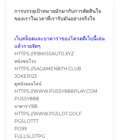
การบรรลุเป้าหมายมักมากับการตัดสินใจ
ของเราในเวลาที่เรารับมันอย่างจริงใจ
เว็บสล็อตและบาคาร่าของโครตดีเว็บนี้เล่น
แล้วรวยจัดๆ
HTTPS://918KISSAUTO.XYZ
หนังชนโรง
HTTPS://SAGAME168TH.CLUB
JOKER123
ดูหนังออนไลน์
HTTPS://WWW.PUSSY888PLAY.COM
PUSSY888
บาคาร่า168
HTTPS://WWW.PGSLOT.GOLF
PGSLOT77
PG99
FULLSLOTPG