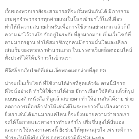
เว็บของพวกเรายังจะสามารถที่จะเริ่มพนันกันได้ มีการรวม
เกมทุกจำพวกจากทุกค่ายเกมในโลกเข้ามาไว้ในที่เดียว
ทำให้มีความสบายสำหรับเพื่อการใช้งานอย่างมาก แล้วก็มี
ความน่าไว้วางใจ จัดอยู่ในระดับที่สูงมากมาย เป็นเว็บไซต์ที่
ตามมาตรฐาน ทำให้สมาชิกทุกคนมีความมั่นใจและเลือก
เล่นเว็บของพวกเราจำนวนมาก ในบรรดาเว็บสล็อตออนไลน์
ทั้งปวงที่ได้ให้บริการในบ้านเรา
พีจีสล็อตเว็บไซต์ที่เล่นแจ็คพอตแตกง่ายที่สุด PG
น่าจะเป็นเว็บไซต์ ที่ใช้งานได้ง่ายที่สุดแล้วจ้ะ ตรงนี้มีการ
ดีไซน์อย่างดี ทำให้ใช้งานได้ง่าย มีการเลือกใช้สีสัน แล้วก็รูป
แบบของตัวหนังสือ ที่ดูแล้วสบายตา ทำให้อ่านกันได้ง่าย ช่วย
ลดอาการเมื่อยล้า ทำให้เล่นได้ในระยะยาวขึ้น เนื่องจากว่า
ยิ่งเราเล่นได้นานมากแค่ไหน ก็จะยิ่งหมายความว่าพวกเรา
จะได้โอกาสแนวทางการทำผลกำไร เพิ่มขึ้นสูงได้นั่นเอง
และการใช้แรงงานตรงนี้ ยังช่วยให้ทุกคนสุขใจ เพราะมีการ
ชำระเงินให้จริง เว็บของพวกเรามีตัวช่วยนะคะ