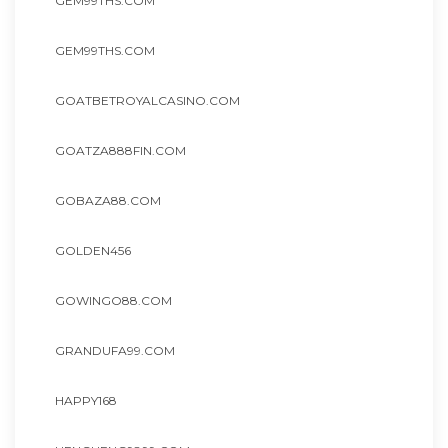
GEM99THS.COM
GEM99THS.COM
GOATBETROYALCASINO.COM
GOATZA888FIN.COM
GOBAZA88.COM
GOLDEN456
GOWINGO88.COM
GRANDUFA99.COM
HAPPY168