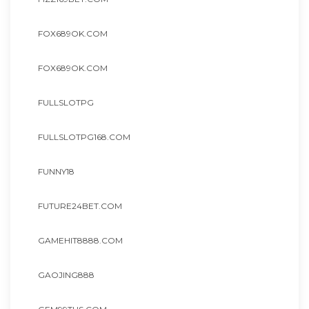
FOX689OK.COM
FOX689OK.COM
FULLSLOTPG
FULLSLOTPG168.COM
FUNNY18
FUTURE24BET.COM
GAMEHIT8888.COM
GAOJING888