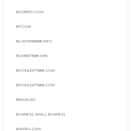
BIO285TH.COM
BITCOIN
BLUEWIN8888.INFO
BOMBET888.WIN
BOONLERT1688.COM
BOONLERT1688.COM
BRAZIL999
BUSINESS, SMALL BUSINESS
BWVIP4.COM