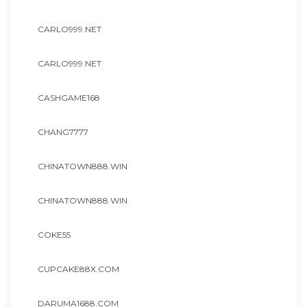
CARLO999.NET
CARLO999.NET
CASHGAME168
CHANG7777
CHINATOWN888.WIN
CHINATOWN888.WIN
COKE55
CUPCAKE88X.COM
DARUMA1688.COM