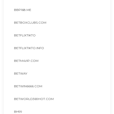
BBP168.ME
BETBOXCLUBS.COM
BETFLIXTIKTO
BETFLIXTIKTO.INFO
BETM4VIP.COM
BETWAY
BETWIN6666.COM
BETWORLD369HOT.COM
BH99