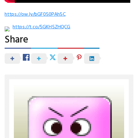
https://ow.ly/bGF050PAh5C
https://t.co/5GKH5ZHQCG
Share