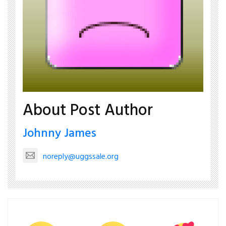
About Post Author
Johnny James
noreply@uggssale.org