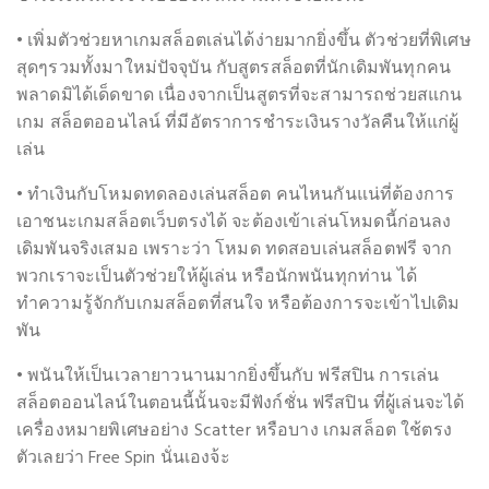
• เพิ่มตัวช่วยหาเกมสล็อตเล่นได้ง่ายมากยิ่งขึ้น ตัวช่วยที่พิเศษ
สุดๆรวมทั้งมาใหม่ปัจจุบัน กับสูตรสล็อตที่นักเดิมพันทุกคน
พลาดมิได้เด็ดขาด เนื่องจากเป็นสูตรที่จะสามารถช่วยสแกน
เกม สล็อตออนไลน์ ที่มีอัตราการชำระเงินรางวัลคืนให้แก่ผู้
เล่น
• ทำเงินกับโหมดทดลองเล่นสล็อต คนไหนกันแน่ที่ต้องการ
เอาชนะเกมสล็อตเว็บตรงได้ จะต้องเข้าเล่นโหมดนี้ก่อนลง
เดิมพันจริงเสมอ เพราะว่า โหมด ทดสอบเล่นสล็อตฟรี จาก
พวกเราจะเป็นตัวช่วยให้ผู้เล่น หรือนักพนันทุกท่าน ได้
ทำความรู้จักกับเกมสล็อตที่สนใจ หรือต้องการจะเข้าไปเดิม
พัน
• พนันให้เป็นเวลายาวนานมากยิ่งขึ้นกับ ฟรีสปิน การเล่น
สล็อตออนไลน์ในตอนนี้นั้นจะมีฟังก์ชั่น ฟรีสปิน ที่ผู้เล่นจะได้
เครื่องหมายพิเศษอย่าง Scatter หรือบาง เกมสล็อต ใช้ตรง
ตัวเลยว่า Free Spin นั่นเองจ้ะ