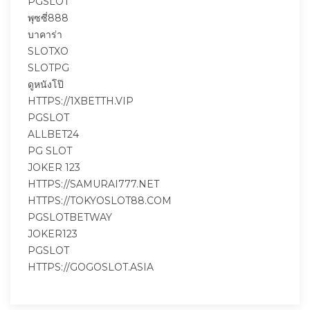
PGSLOT
พุซซี่888
บาคาร่า
SLOTXO
SLOTPG
ดูหนังโป๊
HTTPS://1XBETTH.VIP
PGSLOT
ALLBET24
PG SLOT
JOKER 123
HTTPS://SAMURAI777.NET
HTTPS://TOKYOSLOT88.COM
PGSLOTBETWAY
JOKER123
PGSLOT
HTTPS://GOGOSLOT.ASIA