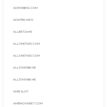
ADEN168SS.COM
ADM789.INFO
ALLBET24HR
ALLONE745S.COM
ALLONE745S.COM
ALLSTAR168.ME
ALLSTAR168.ME
AMB SLOT
AMBNOVABET.COM