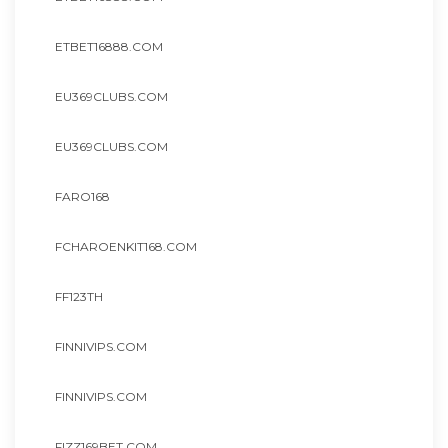
ETBET16888.COM
EU369CLUBS.COM
EU369CLUBS.COM
FARO168
FCHAROENKIT168.COM
FF123TH
FINNIVIPS.COM
FINNIVIPS.COM
FIZZ169BET.COM