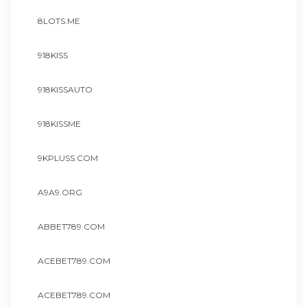
8LOTS.ME
918KISS
918KISSAUTO
918KISSME
9KPLUSS.COM
A9A9.ORG
ABBET789.COM
ACEBET789.COM
ACEBET789.COM