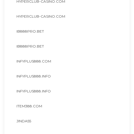
HYPERCLUB-CASINO.COM
HYPERCLUB-CASINO.COM
IB888PRO.BET
IB888PRO.BET
INFYPLUS888.COM
INFYPLUS888.INFO
INFYPLUS888.INFO
ITEM388.COM
JINDA55