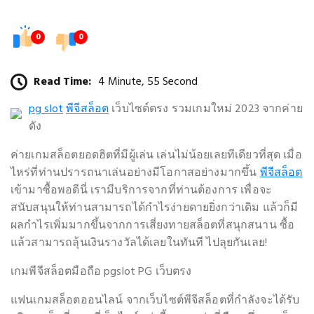
0
0
Read Time:
4 Minute, 55 Second
pg slot
พีจีสล็อต
เว็บไซต์ตรง รวมเกมใหม่ 2023 จากค่าย
ดัง
ค่ายเกมสล็อตยอดฮิตที่มีผู้เล่น เล่นไม่น้อยเลยทีเดียวที่สุด เมื่อ
ไหร่ที่ท่านปรารถนาเล่นอย่างมีโอกาสอย่างมากขึ้น
พีจีสล็อต
เข้ามาซื้อพอดีนี่ เรามีบริการจากที่ท่านต้องการ เพื่อจะ
สนับสนุนให้ท่านสามารถได้กำไรง่ายดายยิ่งกว่าเดิม แล้วก็มี
ผลกำไรเพิ่มมากขึ้นจากการเสี่ยงทายสล็อตที่สนุกสนาน ซื้อ
แล้วสามารถลุ้นเงินรางวัลได้เลยในทันที ไปลุยกันเลย!
เกมพีจีสล็อตมือถือ pgslot PG เว็บตรง
แฟนเกมสล็อตออนไลน์ จากเว็บไซต์พีจีสล็อตที่กำลังจะได้รับ